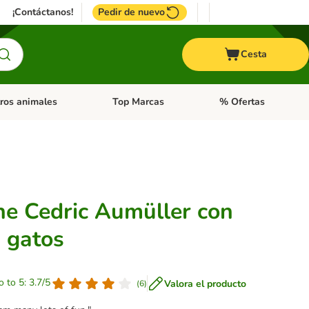
¡Contáctanos!
Pedir de nuevo
Cesta
ros animales
Top Marcas
% Ofertas
: Roedores y +
de categoria abierto: Pájaros
Menú de categoria abierto: Otros animales
Menú de categoria abie
he Cedric Aumüller con
a gatos
o to 5: 3.7/5
Valora el producto
(
6
)