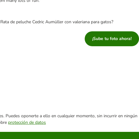
them many lots of fun."
 Rata de peluche Cedric Aumüller con valeriana para gatos?
¡Sube tu foto ahora!
ares. Puedes oponerte a ello en cualquier momento, sin incurrir en ningún
sobre
protección de datos