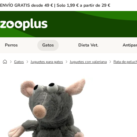
ENVÍO GRATIS desde 49 € | Solo 1,99 € a partir de 29 €
Perros
Gatos
Dieta Vet.
Antipar
Menú de categoria abierto: Perros
Menú de categoria abierto: Gatos
Menú de ca
Gatos
Juguetes para gatos
Juguetes con valeriana
Rata de peluc