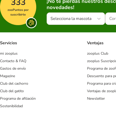
333
¡No te pierdas nuestros des
novedades!
zooPuntos por
suscribirte
Selecciona la mascota
Servicios
Ventajas
mi zooplus
zooplus Club
Contacto & FAQ
zooplus Suscripci
Gastos de envío
Programa de zoo
Magazine
Descuento para p
Club del cachorro
Programa para cr
Club del gatito
Ventajas de zoopl
Programa de afiliación
Newsletter
Sostenibilidad