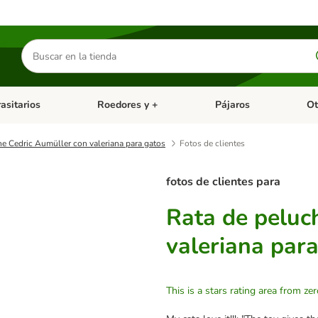
Buscar
productos
asitarios
Roedores y +
Pájaros
Ot
tegoria abierto: Dieta Vet.
Menú de categoria abierto: Antiparasitarios
Menú de categoria abierto
Menú 
he Cedric Aumüller con valeriana para gatos
Fotos de clientes
fotos de clientes para
Rata de peluc
valeriana par
This is a stars rating area from zer