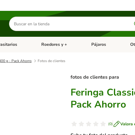
Buscar
productos
asitarios
Roedores y +
Pájaros
Ot
tegoria abierto: Dieta Vet.
Menú de categoria abierto: Antiparasitarios
Menú de categoria abierto
Menú 
400 g - Pack Ahorro
Fotos de clientes
fotos de clientes para
Feringa Class
Pack Ahorro
Valora 
(
0
)