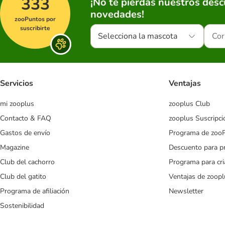
333
¡No te pierdas nuestros des
novedades!
zooPuntos por
suscribirte
Selecciona la mascota
Servicios
Ventajas
mi zooplus
zooplus Club
Contacto & FAQ
zooplus Suscripci
Gastos de envío
Programa de zoo
Magazine
Descuento para p
Club del cachorro
Programa para cr
Club del gatito
Ventajas de zoopl
Programa de afiliación
Newsletter
Sostenibilidad