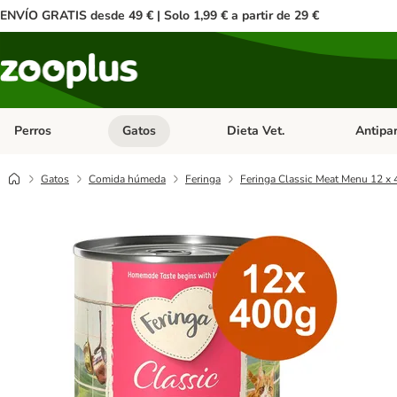
ENVÍO GRATIS desde 49 € | Solo 1,99 € a partir de 29 €
Perros
Gatos
Dieta Vet.
Antipar
Menú de categoria abierto: Perros
Menú de categoria abierto: Gatos
Menú de ca
Gatos
Comida húmeda
Feringa
Feringa Classic Meat Menu 12 x 