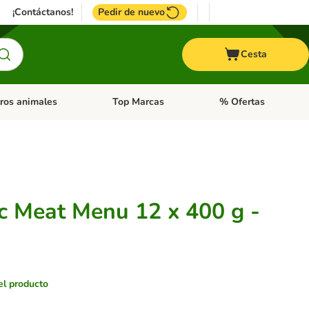
¡Contáctanos!
Pedir de nuevo
Cesta
ros animales
Top Marcas
% Ofertas
: Roedores y +
de categoria abierto: Pájaros
Menú de categoria abierto: Otros animales
Menú de categoria abie
ic Meat Menu 12 x 400 g -
el producto