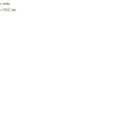
er más
/ IGIC.
Ver