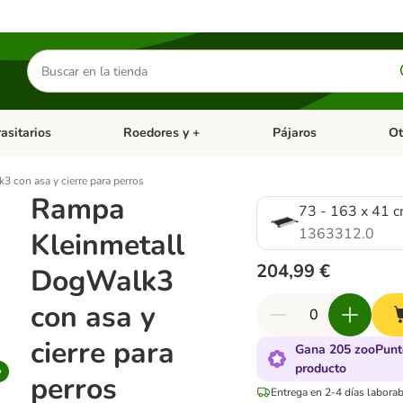
Buscar
productos
asitarios
Roedores y +
Pájaros
Ot
tegoria abierto: Dieta Vet.
Menú de categoria abierto: Antiparasitarios
Menú de categoria abierto
Menú 
 con asa y cierre para perros
Rampa
73 - 163 x 41 c
1363312.0
Kleinmetall
204,99 €
DogWalk3
con asa y
cierre para
Gana 205 zooPunt
producto
perros
Entrega en 2-4 días laborab