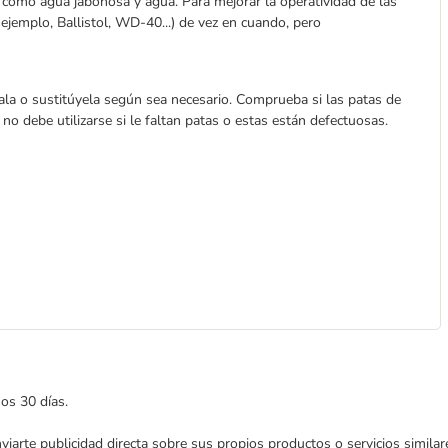
, como agua jabonosa y agua. Para mejorar la operatividad de las
 ejemplo, Ballistol, WD-40...) de vez en cuando, pero
ala o sustitúyela según sea necesario. Comprueba si las patas de
o debe utilizarse si le faltan patas o estas están defectuosas.
mos 30 días.
enviarte publicidad directa sobre sus propios productos o servicios simil