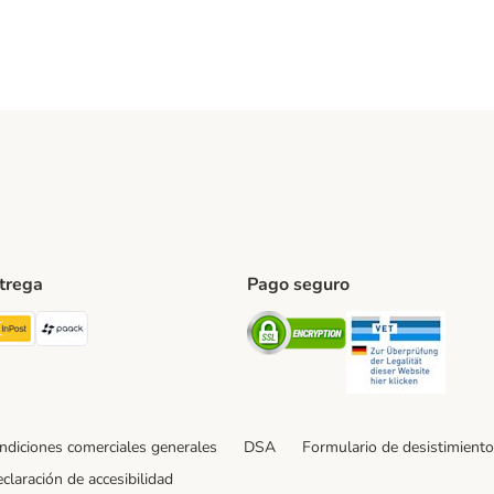
ntrega
Pago seguro
ping Method
TExpress Shipping Method
InPost Shipping Method
paack Shipping Method
Security
Securit
ndiciones comerciales generales
DSA
Formulario de desistimiento
claración de accesibilidad