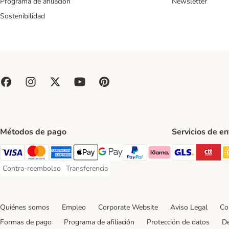
Programa de afiliación
Newsletter
Sostenibilidad
Métodos de pago
Servicios de e
GLS Ship
CT
Visa Payment Method
Mastercard Payment Method
American Express Payment Method
Apple Pay Payment Method
Google Pay Payment Method
PayPal Payment Method
Klarna Payment Method
Contra-reembolso
Transferencia
Contra-reembolso Payment Method
Transferencia Payment Method
Quiénes somos
Empleo
Corporate Website
Aviso Legal
Co
Formas de pago
Programa de afiliación
Protección de datos
De