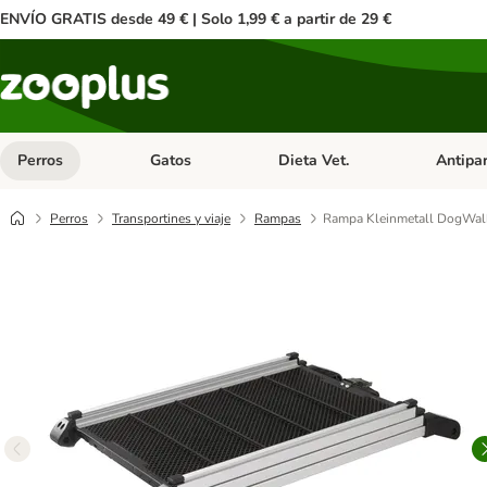
ENVÍO GRATIS desde 49 € | Solo 1,99 € a partir de 29 €
Perros
Gatos
Dieta Vet.
Antipar
Menú de categoria abierto: Perros
Menú de categoria abierto: Gatos
Menú de ca
Perros
Transportines y viaje
Rampas
Rampa Kleinmetall DogWalk3