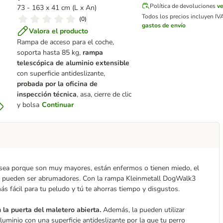
Política de devoluciones
v
73 - 163 x 41 cm (L x An)
Todos los precios incluyen IVA 
(
0
)
gastos de envío
Valora el producto
Rampa de acceso para el coche,
soporta hasta 85 kg,
rampa
telescópica de aluminio extensible
con superficie antideslizante,
probada por la oficina de
inspección técnica
, asa, cierre de clic
y bolsa
Continuar
a sea porque son muy mayores, están enfermos o tienen miedo, el
che pueden ser abrumadores. Con la rampa Kleinmetall DogWalk3
ás fácil para tu peludo y tú te ahorras tiempo y disgustos.
n la puerta del maletero abierta.
Además, la pueden utilizar
uminio con una superficie antideslizante por la que tu perro