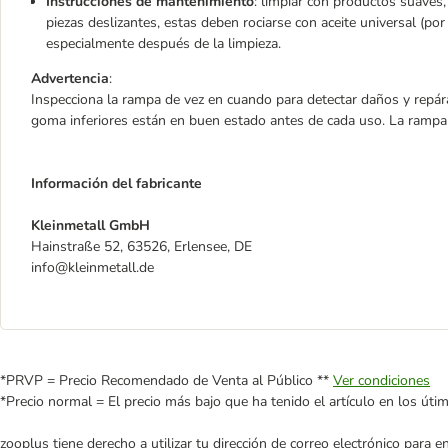
Instrucciones de mantenimiento
: limpiar con productos suaves
piezas deslizantes, estas deben rociarse con aceite universal (por
especialmente después de la limpieza.
Advertencia
:
Inspecciona la rampa de vez en cuando para detectar daños y repár
goma inferiores están en buen estado antes de cada uso. La rampa n
Información del fabricante
Kleinmetall GmbH
Hainstraße 52, 63526, Erlensee, DE
info@kleinmetall.de
*PRVP = Precio Recomendado de Venta al Público **
Ver condiciones
*Precio normal = El precio más bajo que ha tenido el artículo en los úti
zooplus tiene derecho a utilizar tu dirección de correo electrónico para 