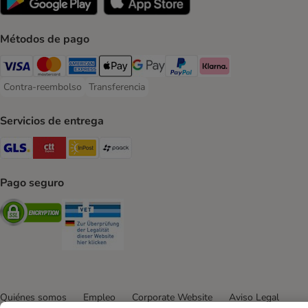
Métodos de pago
Visa Payment Method
Mastercard Payment Method
American Express Payment Method
Apple Pay Payment Method
Google Pay Payment Method
PayPal Payment Method
Klarna Payment Method
Contra-reembolso
Transferencia
Contra-reembolso Payment Method
Transferencia Payment Method
Servicios de entrega
GLS Shipping Method
CTTExpress Shipping Method
InPost Shipping Method
paack Shipping Method
Pago seguro
Security
Security
Quiénes somos
Empleo
Corporate Website
Aviso Legal