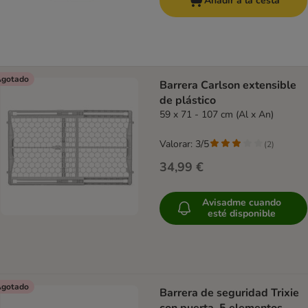
Añadir a la cesta
gotado
Barrera Carlson extensible
de plástico
59 x 71 - 107 cm (Al x An)
Valorar: 3/5
(
2
)
34,99 €
Avisadme cuando
esté disponible
gotado
Barrera de seguridad Trixie