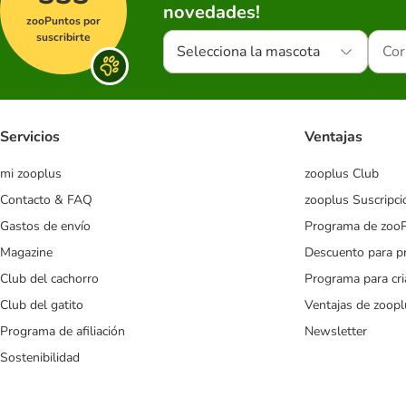
novedades!
zooPuntos por
suscribirte
Selecciona la mascota
Servicios
Ventajas
mi zooplus
zooplus Club
Contacto & FAQ
zooplus Suscripci
Gastos de envío
Programa de zoo
Magazine
Descuento para p
Club del cachorro
Programa para cr
Club del gatito
Ventajas de zoopl
Programa de afiliación
Newsletter
Sostenibilidad