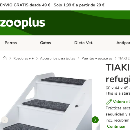
ENVÍO GRATIS desde 49 € | Solo 1,99 € a partir de 29 €
Perros
Gatos
Dieta Vet.
Antipar
Menú de categoria abierto: Perros
Menú de categoria abierto: Gatos
Menú de ca
Roedores y +
Accesorios para jaulas
Puentes y escaleras
TIAKI E
TIAKI
refug
60 x 44 x 45 
This is a star
Valora e
Prácticas esc
seguridad
y 
incl. recubri
Continuar