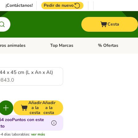
¡Contáctanos!
Pedir de nuevo
Cesta
ros animales
Top Marcas
% Ofertas
: Roedores y +
de categoria abierto: Pájaros
Menú de categoria abierto: Otros animales
Menú de categoria abie
44 x 45 cm (L x An x Al)
843.0
Añadir
Añadir
a la
a la
cesta
cesta
54 zooPuntos con este
cto
-4 días laborables:
ver más