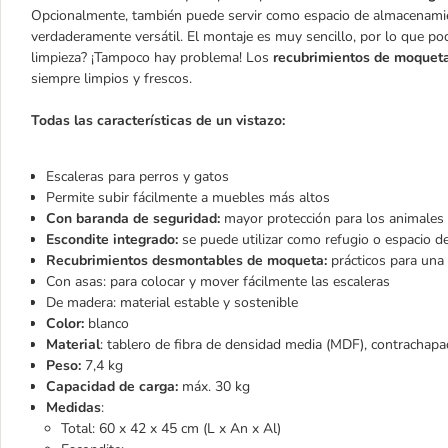
Opcionalmente, también puede servir como espacio de almacenamien
verdaderamente versátil. El montaje es muy sencillo, por lo que pod
limpieza? ¡Tampoco hay problema! Los
recubrimientos de moqueta 
siempre limpios y frescos.
Todas las características de un vistazo:
Escaleras para perros y gatos
Permite subir fácilmente a muebles más altos
Con baranda de seguridad:
mayor protección para los animales 
Escondite integrado:
se puede utilizar como refugio o espacio 
Recubrimientos desmontables de moqueta:
prácticos para una 
Con asas: para colocar y mover fácilmente las escaleras
De madera: material estable y sostenible
Color:
blanco
Material
: tablero de fibra de densidad media (MDF), contrachap
Peso:
7,4 kg
Capacidad de carga:
máx. 30 kg
Medidas
:
Total: 60 x 42 x 45 cm (L x An x Al)