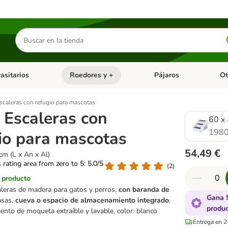
Buscar
productos
asitarios
Roedores y +
Pájaros
Ot
tegoria abierto: Dieta Vet.
Menú de categoria abierto: Antiparasitarios
Menú de categoria abierto
Menú 
scaleras con refugio para mascotas
 Escaleras con
60 x 
1980
io para mascotas
54,49 €
cm (L x An x Al)
s rating area from zero to 5: 5.0/5
(
2
)
l producto
aleras de madera para gatos y perros,
con baranda de
Gana 
asas,
cueva o espacio de almacenamiento integrado
,
produ
miento de moqueta extraíble y lavable, color: blanco
Entrega en 2