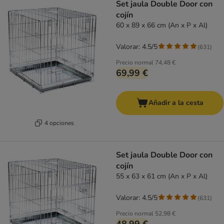
Set jaula Double Door con
cojín
60 x 89 x 66 cm (An x P x Al)
Valorar: 4.5/5
(
631
)
Precio normal
74,48 €
69,99 €
Añadir a la cesta
4 opciones
Set jaula Double Door con
cojín
55 x 63 x 61 cm (An x P x Al)
Valorar: 4.5/5
(
631
)
Precio normal
52,98 €