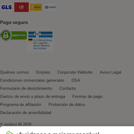
GLS Shipping Method
CTTExpress Shipping Method
InPost Shipping Method
paack Shipping Method
Pago seguro
Security
Security
Quiénes somos
Empleo
Corporate Website
Aviso Legal
Condiciones comerciales generales
DSA
Formulario de desistimiento
Contacto
Gastos de envío y plazo de entrega
Formas de pago
Programa de afiliación
Protección de datos
Declaración de accesibilidad
© zooplus SE
2026