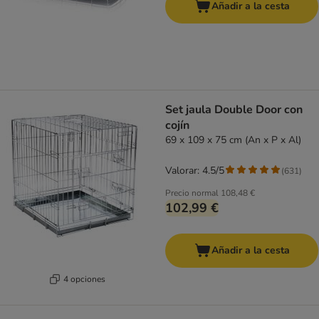
Añadir a la cesta
Set jaula Double Door con
cojín
69 x 109 x 75 cm (An x P x Al)
Valorar: 4.5/5
(
631
)
Precio normal
108,48 €
102,99 €
Añadir a la cesta
4 opciones