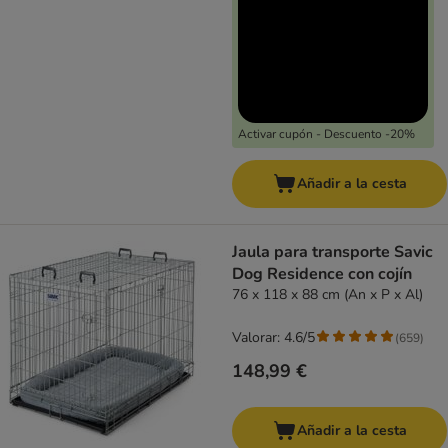
Activar cupón - Descuento -20%
Añadir a la cesta
Jaula para transporte Savic
Dog Residence con cojín
76 x 118 x 88 cm (An x P x Al)
Valorar: 4.6/5
(
659
)
148,99 €
Añadir a la cesta