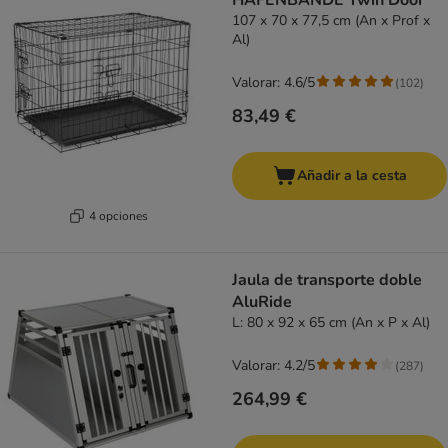
HAFENBANDE Twin Door
107 x 70 x 77,5 cm (An x Prof x
Al)
Valorar: 4.6/5
(
102
)
83,49 €
Añadir a la cesta
4 opciones
Jaula de transporte doble
AluRide
L: 80 x 92 x 65 cm (An x P x Al)
Valorar: 4.2/5
(
287
)
264,99 €