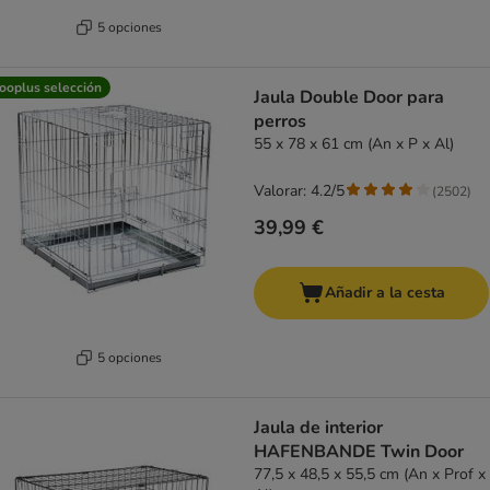
5 opciones
ooplus selección
Jaula Double Door para
perros
55 x 78 x 61 cm (An x P x Al)
Valorar: 4.2/5
(
2502
)
39,99 €
Añadir a la cesta
5 opciones
Jaula de interior
HAFENBANDE Twin Door
77,5 x 48,5 x 55,5 cm (An x Prof x