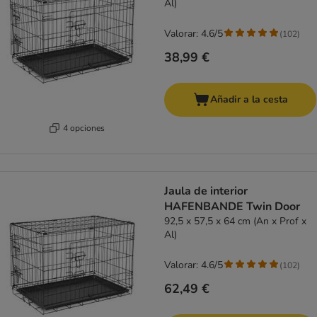
Al)
Valorar: 4.6/5
(
102
)
38,99 €
Añadir a la cesta
4 opciones
Jaula de interior
HAFENBANDE Twin Door
92,5 x 57,5 x 64 cm (An x Prof x
Al)
Valorar: 4.6/5
(
102
)
62,49 €