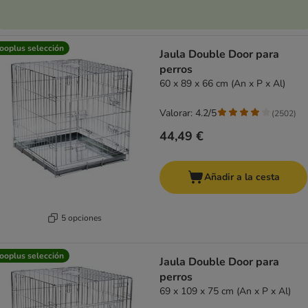
ooplus selección
Jaula Double Door para
perros
60 x 89 x 66 cm (An x P x Al)
Valorar: 4.2/5
(
2502
)
44,49 €
Añadir a la cesta
5 opciones
ooplus selección
Jaula Double Door para
perros
69 x 109 x 75 cm (An x P x Al)