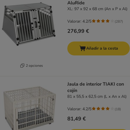
AluRide
XL: 97 x 92 x 68 cm (An x P x Al)
Valorar: 4.2/5
(
287
)
276,99 €
Añadir a la cesta
2 opciones
Jaula de interior TIAKI con
cojín
81 x 55,5 x 62,5 cm (L x An x Al)
Valorar: 4.2/5
(
18
)
81,49 €