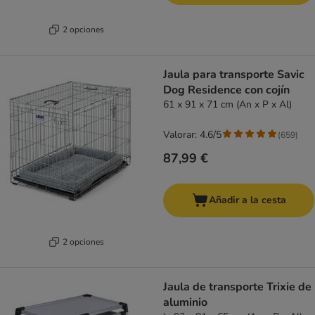
2 opciones
Jaula para transporte Savic
Dog Residence con cojín
61 x 91 x 71 cm (An x P x Al)
Valorar: 4.6/5
(
659
)
87,99 €
Añadir a la cesta
2 opciones
Jaula de transporte Trixie de
aluminio