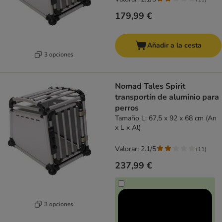
179,99 €
Añadir a la cesta
3 opciones
Nomad Tales Spirit
transportín de aluminio para
perros
Tamaño L: 67,5 x 92 x 68 cm (An
x L x Al)
Valorar: 2.1/5
(
11
)
237,99 €
3 opciones