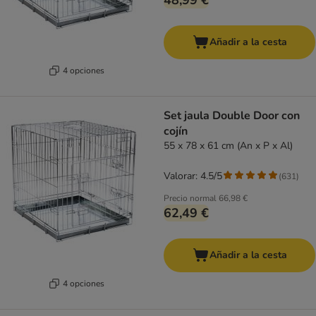
48,99 €
Añadir a la cesta
4 opciones
Set jaula Double Door con
cojín
55 x 78 x 61 cm (An x P x Al)
Valorar: 4.5/5
(
631
)
Precio normal
66,98 €
62,49 €
Añadir a la cesta
4 opciones