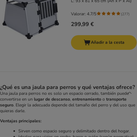
L: 93 x 81 x 65 cm (An x P x Al)
Valorar: 4.7/5
(
277
)
299,99 €
Añadir a la cesta
¿Qué es una jaula para perros y qué ventajas ofrece?
Una jaula para perros no es solo un espacio cerrado, también puede
convertirse en un
lugar de descanso
,
entrenamiento
o
transporte
seguro
. Elegir la adecuada depende del tamaño del perro y del uso que
quieras darle.
Ventajas principales:
Sirven como espacio seguro y delimitado dentro del hogar.
Ideales para viajes en coche, barco o avión (según normativa).