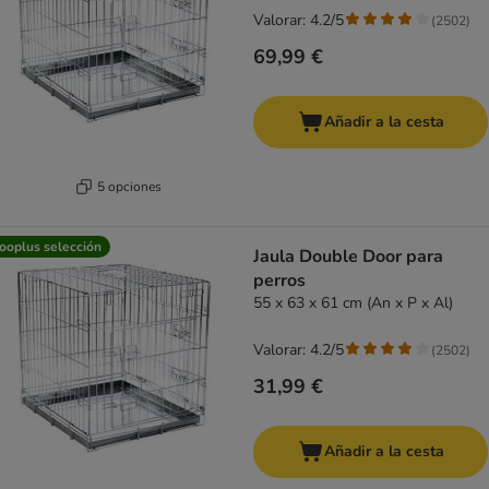
Valorar: 4.2/5
(
2502
)
69,99 €
Añadir a la cesta
5 opciones
ooplus selección
Jaula Double Door para
perros
55 x 63 x 61 cm (An x P x Al)
Valorar: 4.2/5
(
2502
)
31,99 €
Añadir a la cesta