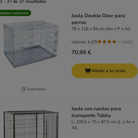
1 - 27 de 27 resultados
product items have been changed
ooplus selección
Jaula Double Door para
perros
78 x 118 x 84 cm (An x P x Al)
Valorar: 4.2/5
(
2502
)
70,99 €
Añadir a la cesta
5 opciones
Jaula con ruedas para
transporte Tabby
L: 109,5 x 70 x 87,5 cm (L x An x
Al)