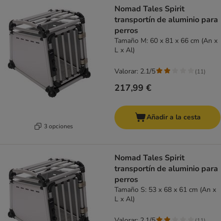
Nomad Tales Spirit
transportín de aluminio para
perros
Tamaño M: 60 x 81 x 66 cm (An x
L x Al)
Valorar: 2.1/5
(
11
)
217,99 €
Añadir a la cesta
3 opciones
Nomad Tales Spirit
transportín de aluminio para
perros
Tamaño S: 53 x 68 x 61 cm (An x
L x Al)
Valorar: 2.1/5
(
11
)