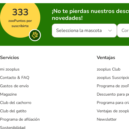
333
¡No te pierdas nuestros des
novedades!
zooPuntos por
suscribirte
Selecciona la mascota
Servicios
Ventajas
mi zooplus
zooplus Club
Contacto & FAQ
zooplus Suscripci
Gastos de envío
Programa de zoo
Magazine
Descuento para p
Club del cachorro
Programa para cr
Club del gatito
Ventajas de zoopl
Programa de afiliación
Newsletter
Sostenibilidad