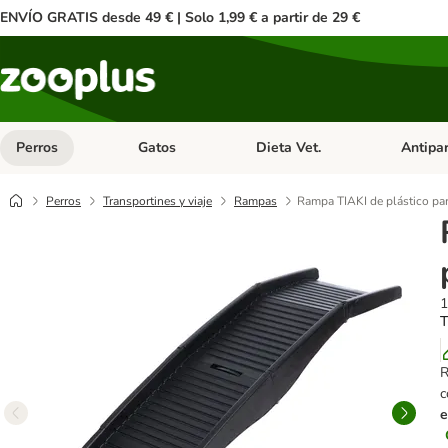
ENVÍO GRATIS desde 49 € | Solo 1,99 € a partir de 29 €
Perros
Gatos
Dieta Vet.
Antipar
Menú de categoria abierto: Perros
Menú de categoria abierto: Gatos
Menú de ca
Perros
Transportines y viaje
Rampas
Rampa TIAKI de plástico par
1
T
R
c
e