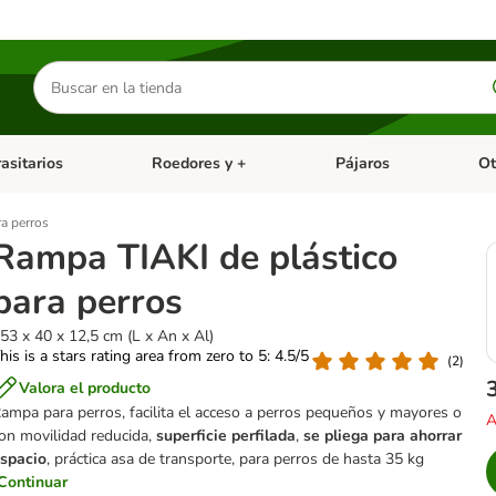
Buscar
productos
asitarios
Roedores y +
Pájaros
Ot
tegoria abierto: Dieta Vet.
Menú de categoria abierto: Antiparasitarios
Menú de categoria abierto
Menú 
a perros
Rampa TIAKI de plástico
para perros
53 x 40 x 12,5 cm (L x An x Al)
his is a stars rating area from zero to 5: 4.5/5
(
2
)
Valora el producto
ampa para perros, facilita el acceso a perros pequeños y mayores o
A
on movilidad reducida,
superficie perfilada
,
se pliega para ahorrar
spacio
, práctica asa de transporte, para perros de hasta 35 kg
Continuar