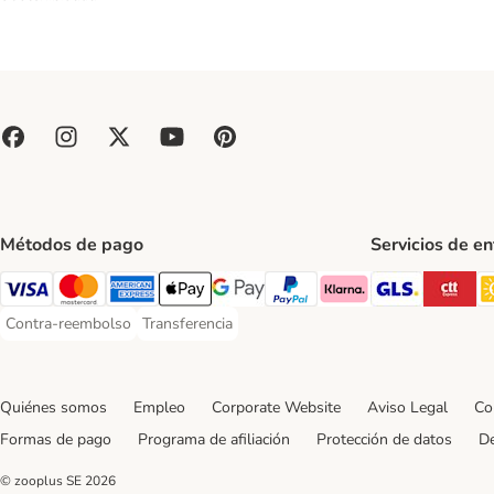
Métodos de pago
Servicios de e
GLS Ship
CT
Visa Payment Method
Mastercard Payment Method
American Express Payment Method
Apple Pay Payment Method
Google Pay Payment Method
PayPal Payment Method
Klarna Payment Method
Contra-reembolso
Transferencia
Contra-reembolso Payment Method
Transferencia Payment Method
Quiénes somos
Empleo
Corporate Website
Aviso Legal
Co
Formas de pago
Programa de afiliación
Protección de datos
De
© zooplus SE
2026