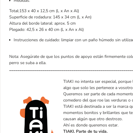
Medidas:
Total:153 x 40 x 12,5 cm (L x An x Al)
Superficie de rodadura: 145 x 34 cm (L x An)
Altura del borde lateral: aprox. 5 cm
Plegado: 42,5 x 26 x 40 cm (L x An x Al)
Instrucciones de cuidado: limpiar con un paño húmedo sin utiliza
Nota: Asegúrate de que los puntos de apoyo están firmemente colo
perro se suba a ella.
___________________________________________________________
TIAKI no intenta ser especial, porque 
algo que solo les pertenece a vosotro
Queremos ser parte de cada momento d
comedero del que roe las verduras o de
TIAKI está destinada a ser la marca qu
momentos bonitos y brillantes que t
causan algún que otro destrozo.
Ahí es donde queremos estar.
TIAKI. Parte de tu vida.