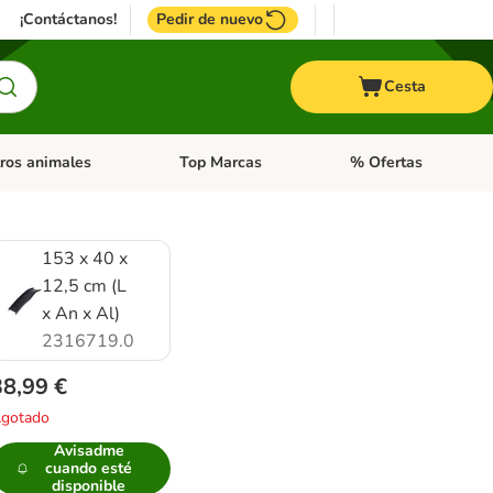
¡Contáctanos!
Pedir de nuevo
Cesta
ros animales
Top Marcas
% Ofertas
: Roedores y +
de categoria abierto: Pájaros
Menú de categoria abierto: Otros animales
Menú de categoria abie
153 x 40 x
12,5 cm (L
x An x Al)
2316719.0
38,99 €
gotado
Avisadme
cuando esté
disponible