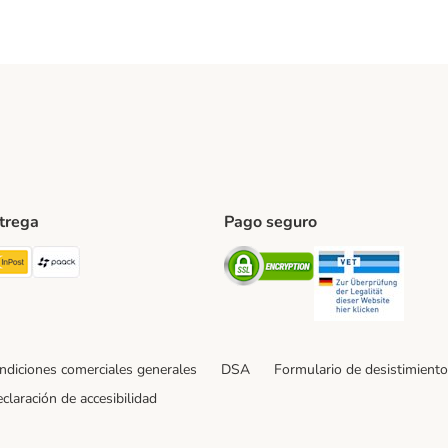
ntrega
Pago seguro
ping Method
TExpress Shipping Method
InPost Shipping Method
paack Shipping Method
Security
Securit
ndiciones comerciales generales
DSA
Formulario de desistimiento
claración de accesibilidad