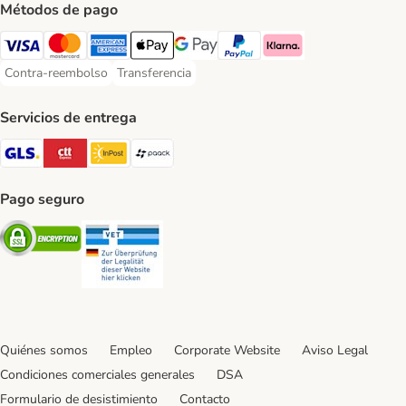
Métodos de pago
Visa Payment Method
Mastercard Payment Method
American Express Payment Method
Apple Pay Payment Method
Google Pay Payment Method
PayPal Payment Method
Klarna Payment Method
Contra-reembolso
Transferencia
Contra-reembolso Payment Method
Transferencia Payment Method
Servicios de entrega
GLS Shipping Method
CTTExpress Shipping Method
InPost Shipping Method
paack Shipping Method
Pago seguro
Security
Security
Quiénes somos
Empleo
Corporate Website
Aviso Legal
Condiciones comerciales generales
DSA
Formulario de desistimiento
Contacto