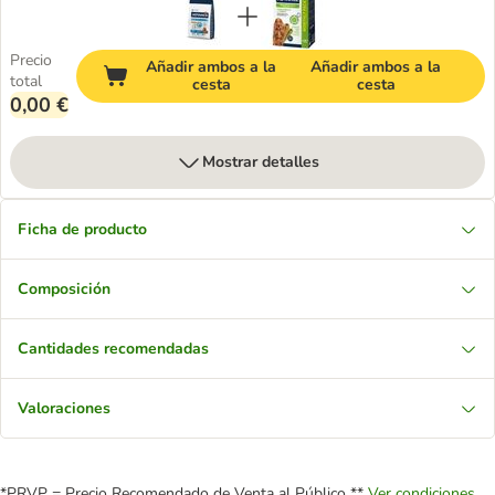
Precio
Añadir ambos a la
Añadir ambos a la
total
cesta
cesta
0,00 €
Mostrar detalles
Ficha de producto
Composición
Cantidades recomendadas
Valoraciones
*PRVP = Precio Recomendado de Venta al Público **
Ver condiciones