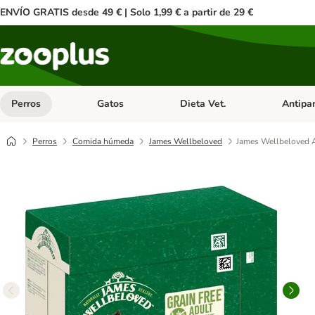
ENVÍO GRATIS desde 49 € | Solo 1,99 € a partir de 29 €
Perros
Gatos
Dieta Vet.
Antipar
Menú de categoria abierto: Perros
Menú de categoria abierto: Gatos
Menú de ca
Perros
Comida húmeda
James Wellbeloved
James Wellbeloved A