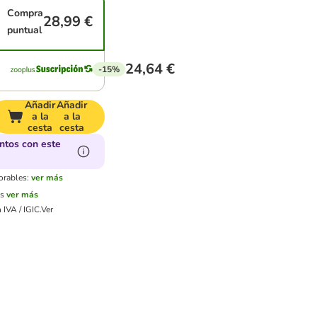
Compra
28,99 €
puntual
24,64 €
-15%
Añadir
Añadir
a la
a la
cesta
cesta
ntos con este
orables:
ver más
es
ver más
 IVA / IGIC.
Ver