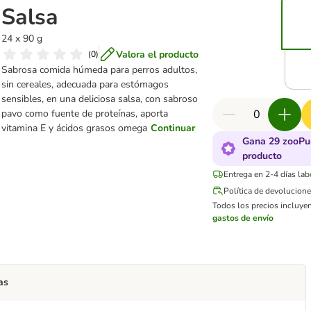
Salsa
24 x 90 g
Valora el producto
(
0
)
Sabrosa comida húmeda para perros adultos,
sin cereales, adecuada para estómagos
sensibles, en una deliciosa salsa, con sabroso
pavo como fuente de proteínas, aporta
vitamina E y ácidos grasos omega
Continuar
Gana 29 zooPu
producto
Entrega en 2-4 días lab
Política de devolucion
Todos los precios incluyen
gastos de envío
as