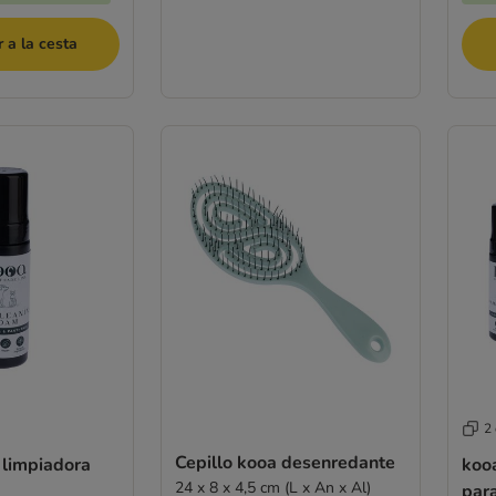
 a la cesta
2
Cepillo kooa desenredante
limpiadora
koo
24 x 8 x 4,5 cm (L x An x Al)
par