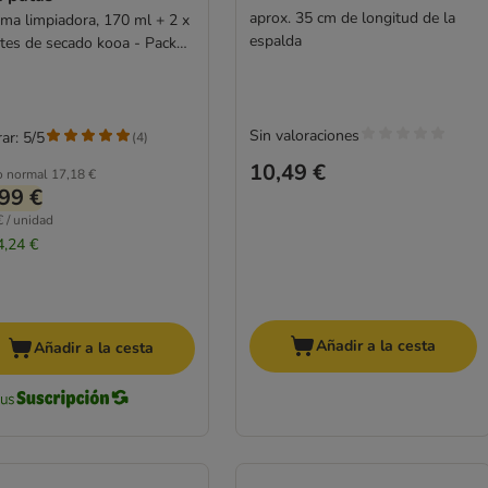
aprox. 35 cm de longitud de la
ma limpiadora, 170 ml + 2 x
espalda
tes de secado kooa - Pack
ro
Sin valoraciones
ar: 5/5
(
4
)
10,49 €
o normal
17,18 €
99 €
€ / unidad
4,24 €
Añadir a la cesta
Añadir a la cesta