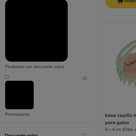
Añadir
Productos con descuento extra
(
3
)
Promociones
kooa cepillo
para gatos
8 x 4 cm (Diám x
Descuento extra