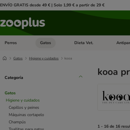
ENVÍO GRATIS desde 49 € | Solo 1,99 € a partir de 29 €
Perros
Gatos
Dieta Vet.
Antipar
Menú de categoria abierto: Perros
Menú de categoria abierto: Gatos
Menú de ca
Gatos
Higiene y cuidados
kooa
kooa pr
Categoría
Gatos
Higiene y cuidados
Cepillos y peines
Máquinas cortapelo
Champús
1 - 16 de 16 resu
Toallitas para gatos