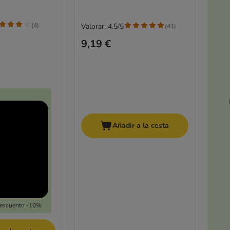
(
4
)
Valorar: 4.5/5
(
41
)
9,19 €
Añadir a la cesta
Descuento -10%