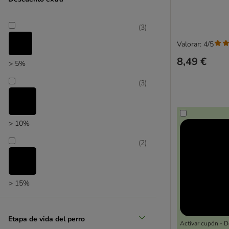
(
3
)
Valorar: 4/5
8,49 €
> 5%
(
3
)
> 10%
(
2
)
> 15%
Etapa de vida del perro
Activar cupón - 