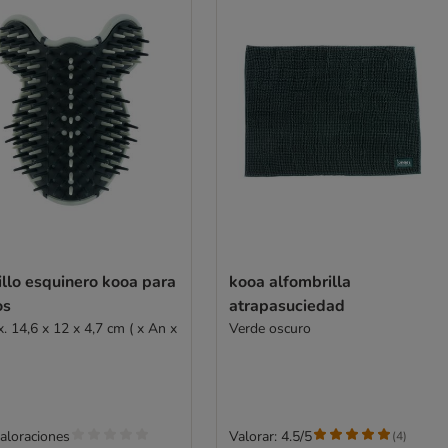
llo esquinero kooa para
kooa alfombrilla
os
atrapasuciedad
. 14,6 x 12 x 4,7 cm ( x An x
Verde oscuro
valoraciones
Valorar: 4.5/5
(
4
)