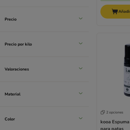
Añadir
Precio
Precio por kilo
Valoraciones
Material
2 opciones
Color
kooa Espuma 
para patas