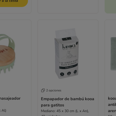
 a la cesta
2 opciones
 masajeador
koo
Empapador de bambú kooa
anti
para gatitos
 Al)
are
Mediano: 45 x 30 cm (L x An),