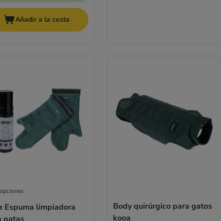
Añadir a la cesta
 opciones
Body quirúrgico para gatos
a Espuma limpiadora
kooa
a patas