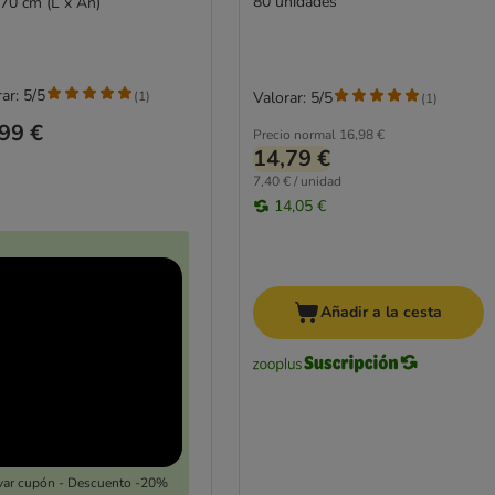
80 unidades
 70 cm (L x An)
ar: 5/5
(
1
)
Valorar: 5/5
(
1
)
99 €
Precio normal
16,98 €
14,79 €
7,40 € / unidad
14,05 €
Añadir a la cesta
var cupón - Descuento -20%