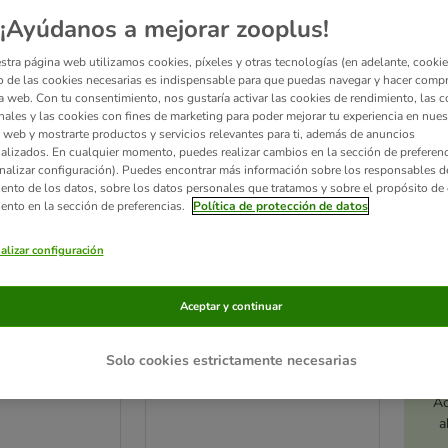
¡Ayúdanos a mejorar zooplus!
ve been changed
stra página web utilizamos cookies, píxeles y otras tecnologías (en adelante, cookies
 de las cookies necesarias es indispensable para que puedas navegar y hacer comp
a web. Con tu consentimiento, nos gustaría activar las cookies de rendimiento, las c
nales y las cookies con fines de marketing para poder mejorar tu experiencia en nues
 web y mostrarte productos y servicios relevantes para ti, además de anuncios
alizados. En cualquier momento, puedes realizar cambios en la sección de preferenc
nalizar configuración). Puedes encontrar más información sobre los responsables d
iento de los datos, sobre los datos personales que tratamos y sobre el propósito de 
iento en la sección de preferencias.
Política de protección de datos
alizar configuración
Aceptar y continuar
2 opciones
ara uñas con
Alfombrilla de doble capa
Solo cookies estrictamente necesarias
para gatos kooa
 x An x Al)
malvavisco
Ac
a