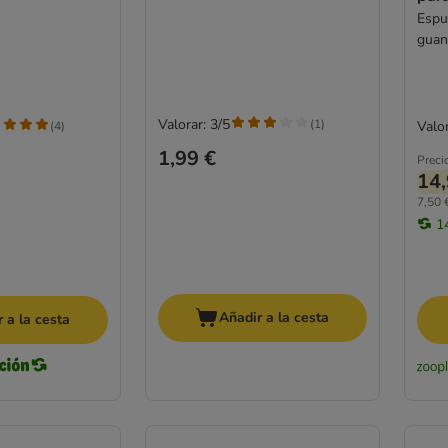
Espu
guan
Ahor
Valorar: 3/5
(
1
)
Valor
(
4
)
1,99 €
Preci
14,
7,50 
1
Añadir a la cesta
 a la cesta