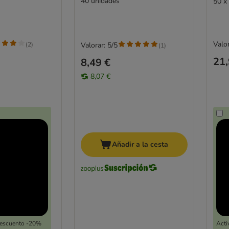
40 unidades
50 x
Valor
(
2
)
Valorar: 5/5
(
1
)
21,
8,49 €
8,07 €
Añadir a la cesta
Descuento -20%
Acti