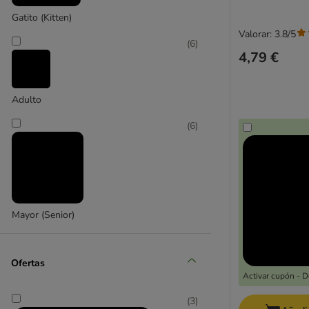
Gatito (Kitten)
Valorar: 3.8/5
(
6
)
4,79 €
Adulto
(
6
)
Mayor (Senior)
Ofertas
Activar cupón - 
(
3
)