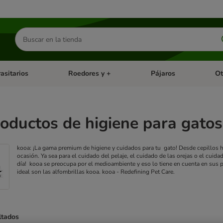
Buscar
productos
asitarios
Roedores y +
Pájaros
Ot
tegoria abierto: Dieta Vet.
Menú de categoria abierto: Antiparasitarios
Menú de categoria abierto
Menú 
oductos de higiene para gatos
kooa: ¡La gama premium de higiene y cuidados para tu gato! Desde cepillos ha
ocasión.
Ya sea para el cuidado del pelaje, el cuidado de las orejas o el cu
día!
kooa se preocupa por el medioambiente y eso lo tiene en cuenta en sus 
ideal son las alfombrillas kooa.
kooa - Redefining Pet Care.
ltados