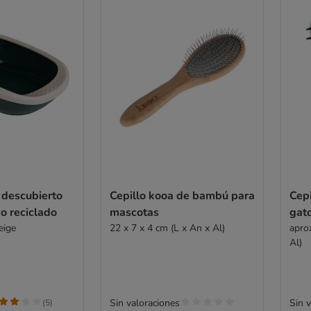
 descubierto
Cepillo kooa de bambú para
Cepi
o reciclado
mascotas
gat
eige
22 x 7 x 4 cm (L x An x Al)
aprox
Al)
Sin valoraciones
Sin 
(
5
)