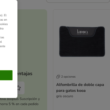
). El
ras en
ookies
tra
ias
el
este
Tus ventajas
2 opciones
Alfombrilla de doble capa
para gatos kooa
gris oscuro
tiva zooplus Suscripción y
horra 5 % en cada pedido