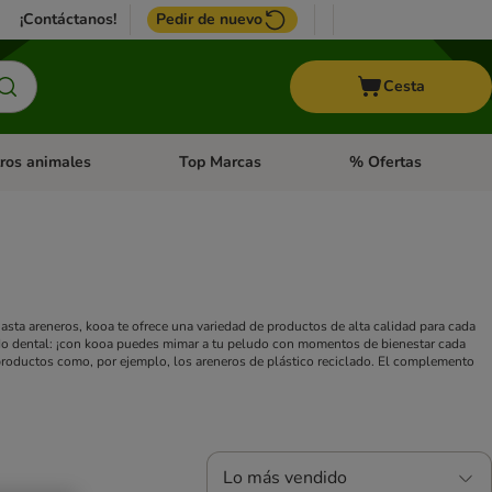
¡Contáctanos!
Pedir de nuevo
Cesta
ros animales
Top Marcas
% Ofertas
: Roedores y +
de categoria abierto: Pájaros
Menú de categoria abierto: Otros animales
Menú de categoria abie
sta areneros, kooa te ofrece una variedad de productos de alta calidad para cada
idado dental: ¡con kooa puedes mimar a tu peludo con momentos de bienestar cada
productos como, por ejemplo, los areneros de plástico reciclado. El complemento
Lo más vendido