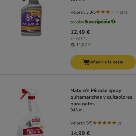
Valorar: 3.3/5
(
241
)
12,49 €
24,98 € / l
11,87 €
Añadir a la cesta
Nature's Miracle spray
quitamanchas y quitaolores
para gatos
946 ml
Valorar: 5/5
(
2
)
14,99 €