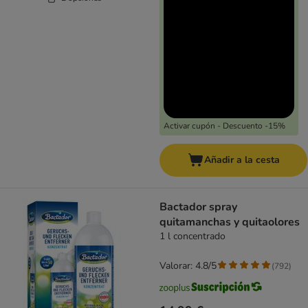
Activar cupón - Descuento -15%
Añadir a la cesta
Bactador spray
quitamanchas y quitaolores
1 l concentrado
Valorar: 4.8/5
(
792
)