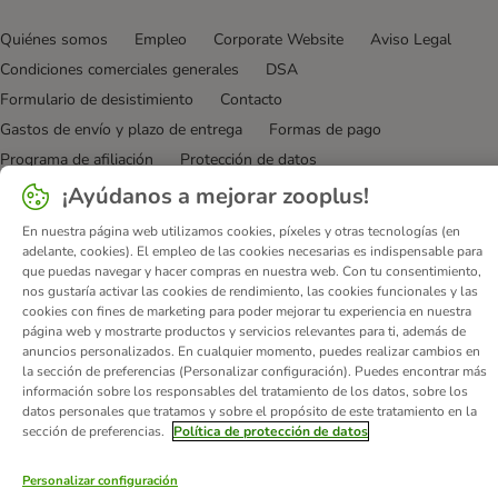
Quiénes somos
Empleo
Corporate Website
Aviso Legal
Condiciones comerciales generales
DSA
Formulario de desistimiento
Contacto
Gastos de envío y plazo de entrega
Formas de pago
Programa de afiliación
Protección de datos
Declaración de accesibilidad
¡Ayúdanos a mejorar zooplus!
En nuestra página web utilizamos cookies, píxeles y otras tecnologías (en
© zooplus SE
2026
adelante, cookies). El empleo de las cookies necesarias es indispensable para
que puedas navegar y hacer compras en nuestra web. Con tu consentimiento,
nos gustaría activar las cookies de rendimiento, las cookies funcionales y las
cookies con fines de marketing para poder mejorar tu experiencia en nuestra
página web y mostrarte productos y servicios relevantes para ti, además de
anuncios personalizados. En cualquier momento, puedes realizar cambios en
la sección de preferencias (Personalizar configuración). Puedes encontrar más
información sobre los responsables del tratamiento de los datos, sobre los
datos personales que tratamos y sobre el propósito de este tratamiento en la
sección de preferencias.
Política de protección de datos
Personalizar configuración