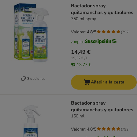
Bactador spray
quitamanchas y quitaolores
750 ml spray
Valorar: 4.8/5
(
792
)
14,49 €
19,32 € / l
13,77 €
3 opciones
Añadir a la cesta
Bactador spray
quitamanchas y quitaolores
150 ml
Valorar: 4.8/5
(
792
)