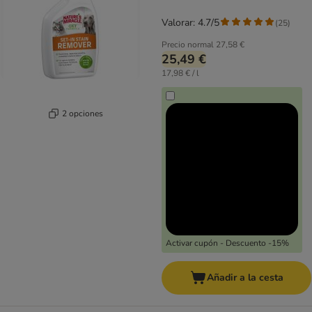
Valorar: 4.7/5
(
25
)
Precio normal
27,58 €
25,49 €
17,98 € / l
2 opciones
Activar cupón - Descuento -15%
Añadir a la cesta