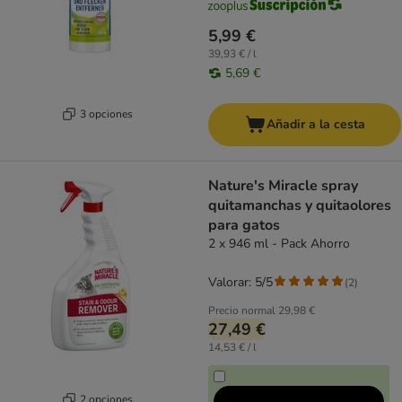
5,99 €
39,93 € / l
5,69 €
3 opciones
Añadir a la cesta
Nature's Miracle spray
quitamanchas y quitaolores
para gatos
2 x 946 ml - Pack Ahorro
Valorar: 5/5
(
2
)
Precio normal
29,98 €
27,49 €
14,53 € / l
2 opciones