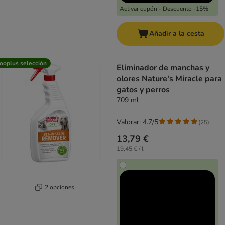
Activar cupón - Descuento -15%
Añadir a la cesta
ooplus selección
Eliminador de manchas y
olores Nature's Miracle para
gatos y perros
709 ml
Valorar: 4.7/5
(
25
)
13,79 €
19,45 € / l
2 opciones