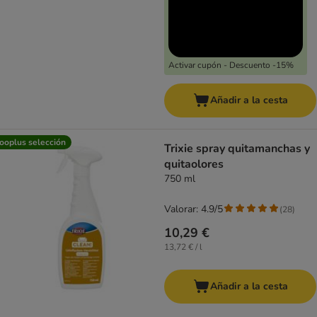
Activar cupón - Descuento -15%
Añadir a la cesta
ooplus selección
Trixie spray quitamanchas y
quitaolores
750 ml
Valorar: 4.9/5
(
28
)
10,29 €
13,72 € / l
Añadir a la cesta