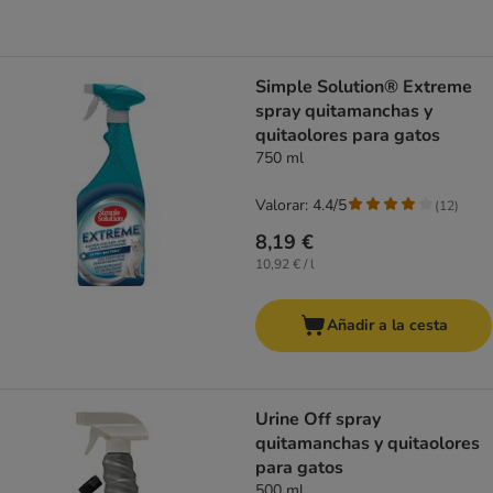
Simple Solution® Extreme
spray quitamanchas y
quitaolores para gatos
750 ml
Valorar: 4.4/5
(
12
)
8,19 €
10,92 € / l
Añadir a la cesta
Urine Off spray
quitamanchas y quitaolores
para gatos
500 ml