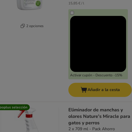
15,85 € / l
2 opciones
Activar cupón - Descuento -15%
Añadir a la cesta
ooplus selección
Eliminador de manchas y
olores Nature's Miracle para
gatos y perros
2 x 709 ml - Pack Ahorro