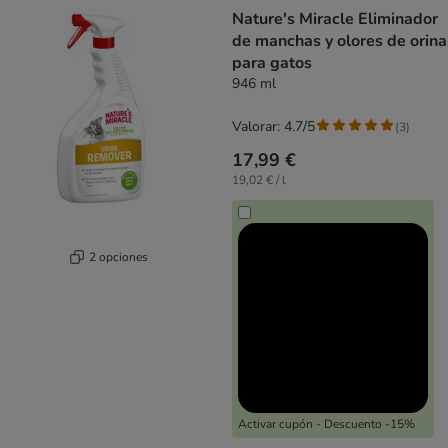
product items have been changed
Nature's Miracle Eliminador
de manchas y olores de orina
para gatos
946 ml
Valorar: 4.7/5
(
3
)
17,99 €
19,02 € / l
2 opciones
Activar cupón - Descuento -15%