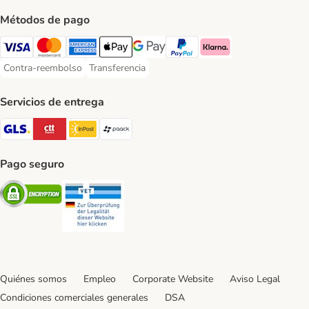
Métodos de pago
Visa Payment Method
Mastercard Payment Method
American Express Payment Method
Apple Pay Payment Method
Google Pay Payment Method
PayPal Payment Method
Klarna Payment Method
Contra-reembolso
Transferencia
Contra-reembolso Payment Method
Transferencia Payment Method
Servicios de entrega
GLS Shipping Method
CTTExpress Shipping Method
InPost Shipping Method
paack Shipping Method
Pago seguro
Security
Security
Quiénes somos
Empleo
Corporate Website
Aviso Legal
Condiciones comerciales generales
DSA