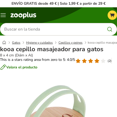
ENVÍO GRATIS desde 49 € | Solo 1,99 € a partir de 29 €
Menú
Buscar
productos
Gatos
Higiene y cuidados
Cepillos y peines
kooa cepillo masajea
kooa cepillo masajeador para gatos
8 x 4 cm (Diám x Al)
This is a stars rating area from zero to 5: 4.0/5
(
2
)
Valora el producto