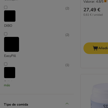
Valorar: 4.8/5
(
2
)
27,49 €
0,61 € / unidad
DIBO
(
2
)
Añadir
EasyPill
(
1
)
Felini
más
(
2
)
Tipo de comida