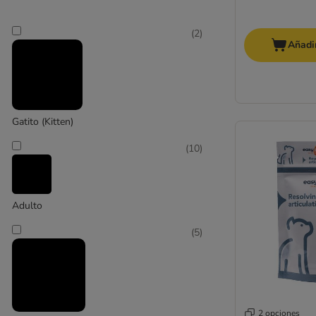
(
2
)
Añadir
Gatito (Kitten)
(
10
)
Adulto
(
5
)
2 opciones