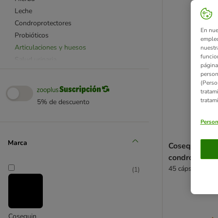
Leche
Condroprotectores
En nue
Probióticos
empleo
Articulaciones y huesos
nuestr
funcio
Salud urinaria
página
Salud renal
person
(Perso
Salud dental
tratam
Piel y pelo
tratam
5% de descuento
Estómago e intestinos
Antiestrés
Person
Defensas
Marca
Cosequin
Cosequin Ad
condroprotect
Pro Plan
45 cápsulas
Vetoquinol
(
1
)
Calmurofel
MP Labo
Dieta BARF / ACBA
Cosequin