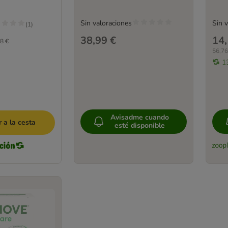
Sin valoraciones
Sin 
(
1
)
38,99 €
14,
8 €
56,76
1
Avisadme cuando
 a la cesta
esté disponible