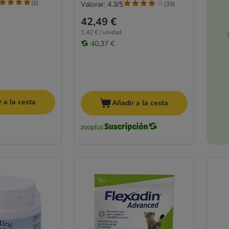
(
6
)
Valorar: 4.3/5
(
39
)
42,49 €
1,42 € / unidad
40,37 €
 a la cesta
Añadir a la cesta