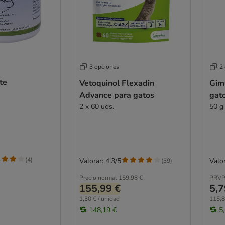
3 opciones
2
te
Vetoquinol Flexadin
Gim
Advance para gatos
gat
2 x 60 uds.
50 g
(
4
)
Valorar: 4.3/5
Valor
(
39
)
Precio normal
159,98 €
PRVP
155,99 €
5,7
1,30 € / unidad
115,8
148,19 €
5