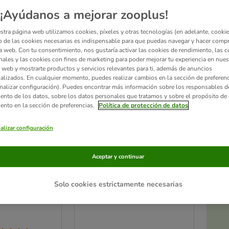
¡Ayúdanos a mejorar zooplus!
stra página web utilizamos cookies, píxeles y otras tecnologías (en adelante, cookies
 de las cookies necesarias es indispensable para que puedas navegar y hacer comp
a web. Con tu consentimiento, nos gustaría activar las cookies de rendimiento, las c
nales y las cookies con fines de marketing para poder mejorar tu experiencia en nues
 web y mostrarte productos y servicios relevantes para ti, además de anuncios
alizados. En cualquier momento, puedes realizar cambios en la sección de preferenc
nalizar configuración). Puedes encontrar más información sobre los responsables d
iento de los datos, sobre los datos personales que tratamos y sobre el propósito de 
iento en la sección de preferencias.
Política de protección de datos
alizar configuración
3 opciones
Ac
a
vanced
Vetoquinol Flexadin
Aceptar y continuar
or para gatos
Advance para gatos
30 uds.
Solo cookies estrictamente necesarias