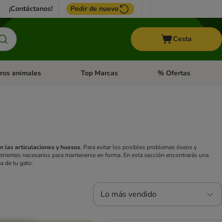
¡Contáctanos!
Pedir de nuevo
Cesta
ros animales
Top Marcas
% Ofertas
: Roedores y +
de categoria abierto: Pájaros
Menú de categoria abierto: Otros animales
Menú de categoria abie
 las articulaciones y huesos
. Para evitar los posibles problemas óseos y
trientes necesarios para mantenerse en forma. En esta sección encontrarás una
a de tu gato.
Lo más vendido