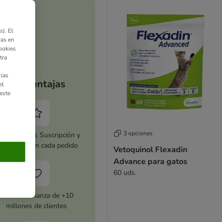
). El
ras en
ookies
tra
ias
Tus ventajas
el
este
3 opciones
tiva zooplus Suscripción y
horra 5 % en cada pedido
Vetoquinol Flexadin
Advance para gatos
60 uds.
Con la confianza de +10
millones de clientes