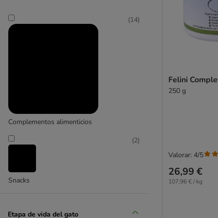
GimCat
(
14
)
(
1
)
GRAU
Felini Comple
250 g
Complementos alimenticios
(
2
)
Valorar: 4/5
26,99 €
Snacks
107,96 € / kg
Etapa de vida del gato