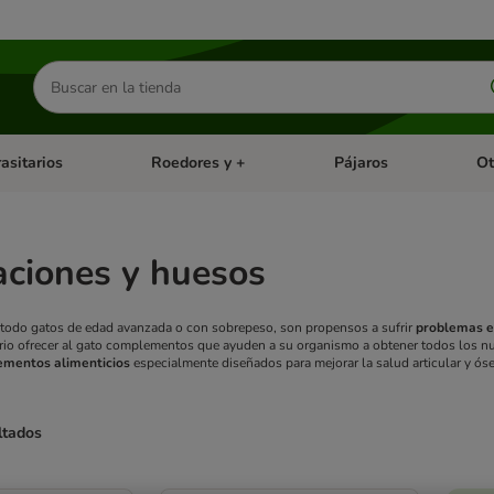
Buscar
productos
asitarios
Roedores y +
Pájaros
Ot
tegoria abierto: Dieta Vet.
Menú de categoria abierto: Antiparasitarios
Menú de categoria abierto
Menú 
aciones y huesos
todo gatos de edad avanzada o con sobrepeso, son propensos a sufrir
problemas en
ario ofrecer al gato complementos que ayuden a su organismo a obtener todos los nu
ementos alimenticios
especialmente diseñados para mejorar la salud articular y óse
ltados
ve been changed