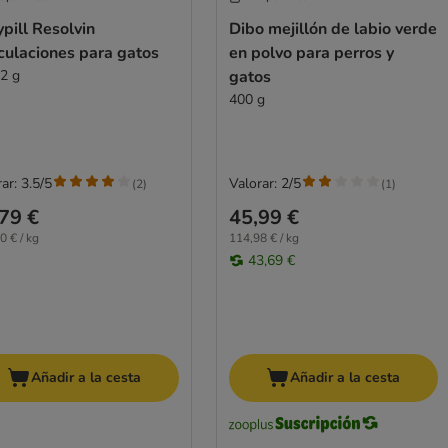
pill Resolvin
Dibo mejillón de labio verde
culaciones para gatos
en polvo para perros y
 2 g
gatos
400 g
ar: 3.5/5
Valorar: 2/5
(
2
)
(
1
)
79 €
45,99 €
0 € / kg
114,98 € / kg
43,69 €
Añadir a la cesta
Añadir a la cesta