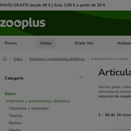
ENVÍO GRATIS desde 49 € | Solo 1,99 € a partir de 29 €
Perros
Gatos
Dieta Vet.
Antipar
Menú de categoria abierto: Perros
Menú de categoria abierto: Gatos
Menú de ca
Gatos
Vitaminas y suplementos dietéticos
Articulaciones y huesos
Articul
Categoría
Muchos gatos, sobre
articulares es neces
Gatos
selección de compl
Vitaminas y suplementos dietéticos
Vitaminas y minerales
1 - 16 de 16 resu
Taurina
Biotina
product items ha
Hierba