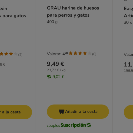
GRAU harina de huesos
lvin
Easy
para perros y gatos
s para gatos
Arti
400 g
30 x
Valorar: 4/5
(
8
)
Valor
(
2
)
9,49 €
11,
8 €
23,72 € / kg
196,5
9,02 €
Añadir a la cesta
 a la cesta