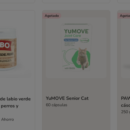
Agotado
Agota
YuMOVE Senior Cat
PAW
 de labio verde
60 cápsulas
cás
 perros y
250 
k Ahorro