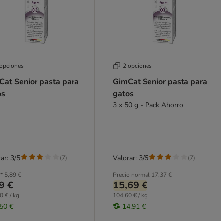
 opciones
2 opciones
Cat Senior pasta para
GimCat Senior pasta para
os
gatos
3 x 50 g - Pack Ahorro
ar: 3/5
Valorar: 3/5
(
7
)
(
7
)
*
5,89 €
Precio normal
17,37 €
9 €
15,69 €
0 € / kg
104,60 € / kg
,50 €
14,91 €