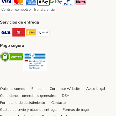
Visa Payment Method
Mastercard Payment Method
American Express Payment Method
Apple Pay Payment Method
Google Pay Payment Method
PayPal Payment Method
Klarna Payment Method
Contra-reembolso
Transferencia
Contra-reembolso Payment Method
Transferencia Payment Method
Servicios de entrega
GLS Shipping Method
CTTExpress Shipping Method
InPost Shipping Method
paack Shipping Method
Pago seguro
Security
Security
Quiénes somos
Empleo
Corporate Website
Aviso Legal
Condiciones comerciales generales
DSA
Formulario de desistimiento
Contacto
Gastos de envío y plazo de entrega
Formas de pago