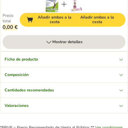
Precio
Añadir ambos a la
Añadir ambos a la
total
cesta
cesta
0,00 €
Mostrar detalles
Ficha de producto
Composición
Cantidades recomendadas
Valoraciones
*PRVP = Precio Recomendado de Venta al Público **
Ver condiciones