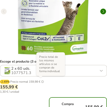
Precio total de
los mismos
Escoge el producto (3 opciones)
artículos si se
compran de
2 x 60 uds.
forma individual
1077571.3
-2.49%
Precio normal
159,98 €
155,99 €
1,30 € / unidad
Compra