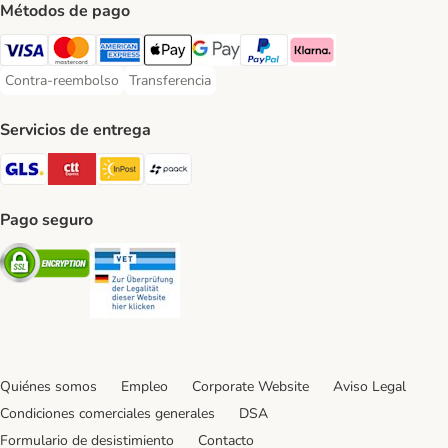
Métodos de pago
Visa Payment Method
Mastercard Payment Method
American Express Payment Method
Apple Pay Payment Method
Google Pay Payment Method
PayPal Payment Method
Klarna Payment Method
Contra-reembolso
Transferencia
Contra-reembolso Payment Method
Transferencia Payment Method
Servicios de entrega
GLS Shipping Method
CTTExpress Shipping Method
InPost Shipping Method
paack Shipping Method
Pago seguro
Security
Security
Quiénes somos
Empleo
Corporate Website
Aviso Legal
Condiciones comerciales generales
DSA
Formulario de desistimiento
Contacto