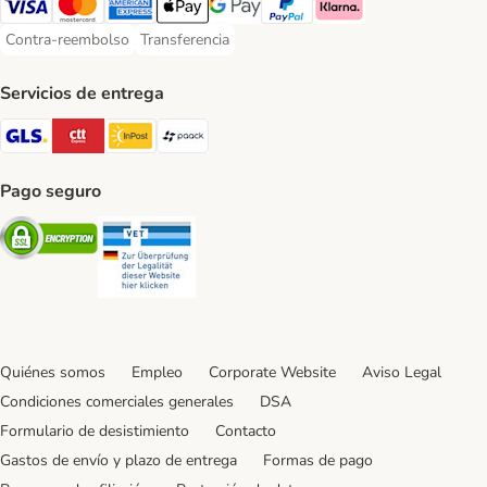
Visa Payment Method
Mastercard Payment Method
American Express Payment Method
Apple Pay Payment Method
Google Pay Payment Method
PayPal Payment Method
Klarna Payment Method
Contra-reembolso
Transferencia
Contra-reembolso Payment Method
Transferencia Payment Method
Servicios de entrega
GLS Shipping Method
CTTExpress Shipping Method
InPost Shipping Method
paack Shipping Method
Pago seguro
Security
Security
Quiénes somos
Empleo
Corporate Website
Aviso Legal
Condiciones comerciales generales
DSA
Formulario de desistimiento
Contacto
Gastos de envío y plazo de entrega
Formas de pago