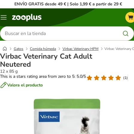
ENVÍO GRATIS desde 49 € | Solo 1,99 € a partir de 29 €
Menú
Buscar
productos
Gatos
Comida húmeda
Virbac Veterinary HPM
Virbac Veterinary 
Virbac Veterinary Cat Adult
Neutered
12 x 85 g
This is a stars rating area from zero to 5: 5.0/5
(
1
)
Valora el producto