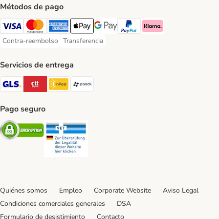
Métodos de pago
Visa Payment Method
Mastercard Payment Method
American Express Payment Method
Apple Pay Payment Method
Google Pay Payment Method
PayPal Payment Method
Klarna Payment Method
Contra-reembolso
Transferencia
Contra-reembolso Payment Method
Transferencia Payment Method
Servicios de entrega
GLS Shipping Method
CTTExpress Shipping Method
InPost Shipping Method
paack Shipping Method
Pago seguro
Security
Security
Quiénes somos
Empleo
Corporate Website
Aviso Legal
Condiciones comerciales generales
DSA
Formulario de desistimiento
Contacto