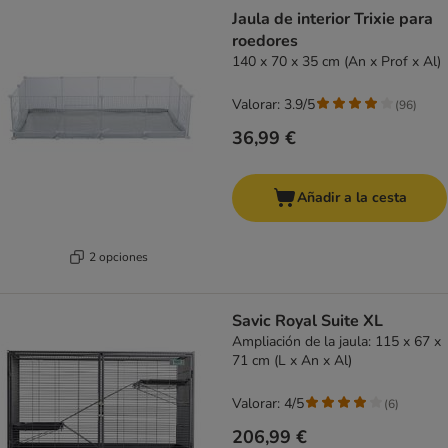
product items have been changed
Jaula de interior Trixie para
roedores
140 x 70 x 35 cm (An x Prof x Al)
Valorar: 3.9/5
(
96
)
36,99 €
Añadir a la cesta
2 opciones
Savic Royal Suite XL
Ampliación de la jaula: 115 x 67 x
71 cm (L x An x Al)
Valorar: 4/5
(
6
)
206,99 €