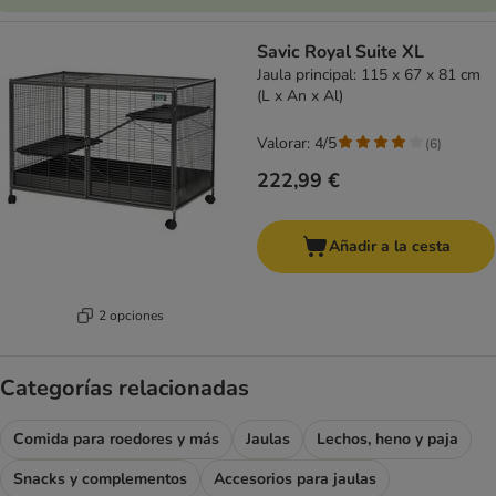
Savic Royal Suite XL
Jaula principal: 115 x 67 x 81 cm
(L x An x Al)
Valorar: 4/5
(
6
)
222,99 €
Añadir a la cesta
2 opciones
Categorías relacionadas
Comida para roedores y más
Jaulas
Lechos, heno y paja
Snacks y complementos
Accesorios para jaulas