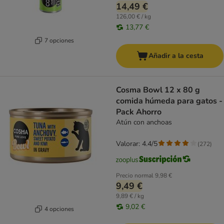
14,49 €
126,00 € / kg
13,77 €
7 opciones
Añadir a la cesta
Cosma Bowl 12 x 80 g
comida húmeda para gatos -
Pack Ahorro
Atún con anchoas
Valorar: 4.4/5
(
272
)
Precio normal
9,98 €
9,49 €
9,89 € / kg
9,02 €
4 opciones