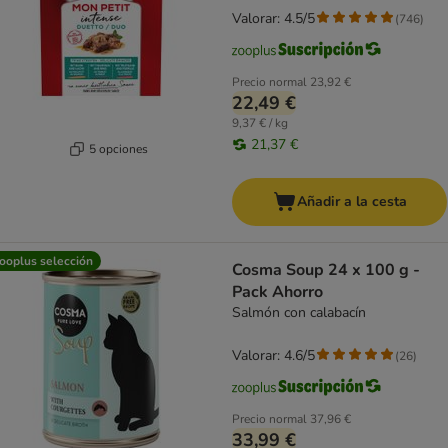
Valorar: 4.5/5
(
746
)
Precio normal
23,92 €
22,49 €
9,37 € / kg
21,37 €
5 opciones
Añadir a la cesta
ooplus selección
Cosma Soup 24 x 100 g -
Pack Ahorro
Salmón con calabacín
Valorar: 4.6/5
(
26
)
Precio normal
37,96 €
33,99 €