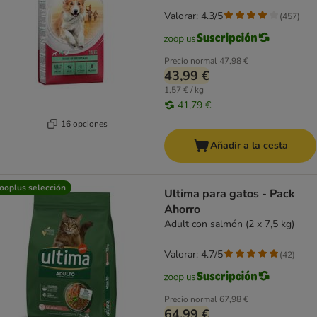
Valorar: 4.3/5
(
457
)
Precio normal
47,98 €
43,99 €
1,57 € / kg
41,79 €
16 opciones
Añadir a la cesta
ooplus selección
Ultima para gatos - Pack
Ahorro
Adult con salmón (2 x 7,5 kg)
Valorar: 4.7/5
(
42
)
Precio normal
67,98 €
64,99 €