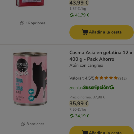
43,99 €
1,57 € / kg
41,79 €
16 opciones
Añadir a la cesta
Cosma Asia en gelatina 12 x
400 g - Pack Ahorro
Atún con cangrejo
Valorar: 4.5/5
(
912
)
Precio normal
37,98 €
35,99 €
7,50 € / kg
34,19 €
8 opciones
Añadir a la cesta