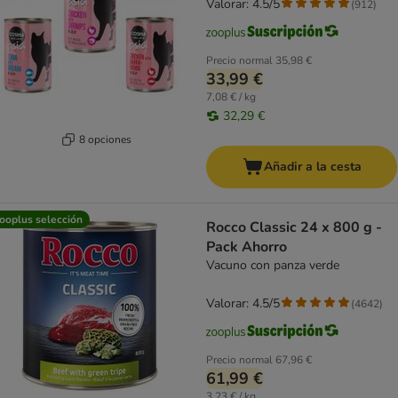
Valorar: 4.5/5
(
912
)
Precio normal
35,98 €
33,99 €
7,08 € / kg
32,29 €
8 opciones
Añadir a la cesta
ooplus selección
Rocco Classic 24 x 800 g -
Pack Ahorro
Vacuno con panza verde
Valorar: 4.5/5
(
4642
)
Precio normal
67,96 €
61,99 €
3,23 € / kg