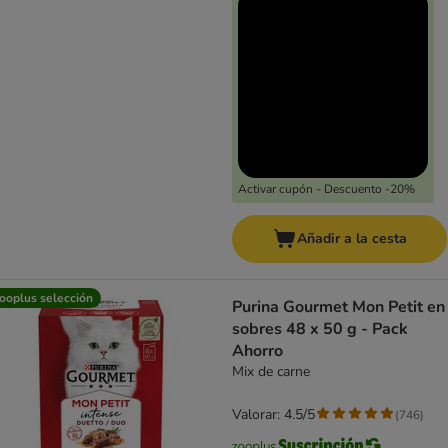
Activar cupón - Descuento -20%
Añadir a la cesta
ooplus selección
Purina Gourmet Mon Petit en
sobres 48 x 50 g - Pack
Ahorro
Mix de carne
Valorar: 4.5/5
(
746
)