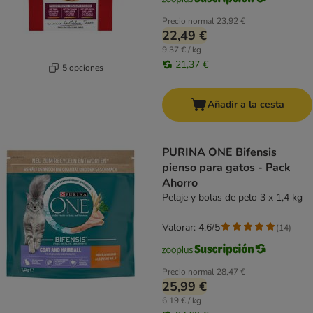
Precio normal
23,92 €
22,49 €
9,37 € / kg
21,37 €
5 opciones
Añadir a la cesta
PURINA ONE Bifensis
pienso para gatos - Pack
Ahorro
Pelaje y bolas de pelo 3 x 1,4 kg
Valorar: 4.6/5
(
14
)
Precio normal
28,47 €
25,99 €
6,19 € / kg