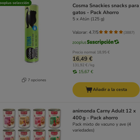
ooplus selección
Cosma Snackies snacks para
gatos - Pack Ahorro
5 x Atún (125 g)
Valorar: 4.7/5
(
3887
)
Precio normal
18,95 €
16,49 €
131,92 € / kg
15,67 €
7 opciones
Añadir a la cesta
animonda Carny Adult 12 x
400 g - Pack ahorro
Pack mixto de vacuno y ave (4
variedades)