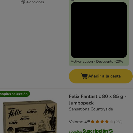
4 opciones
Activar cupón - Descuento -20%
Añadir a la cesta
ooplus selección
Felix Fantastic 80 x 85 g -
Jumbopack
Sensations Countryside
Valorar: 4/5
(
258
)