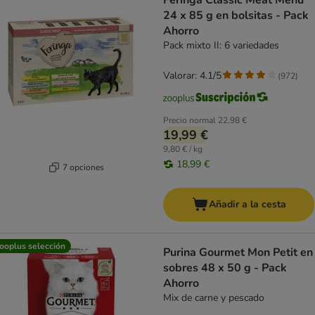
Feringa Classic Meat Menu
24 x 85 g en bolsitas - Pack
Ahorro
Pack mixto II: 6 variedades
Valorar: 4.1/5
(
972
)
Precio normal
22,98 €
19,99 €
9,80 € / kg
18,99 €
7 opciones
Añadir a la cesta
ooplus selección
Purina Gourmet Mon Petit en
sobres 48 x 50 g - Pack
Ahorro
Mix de carne y pescado