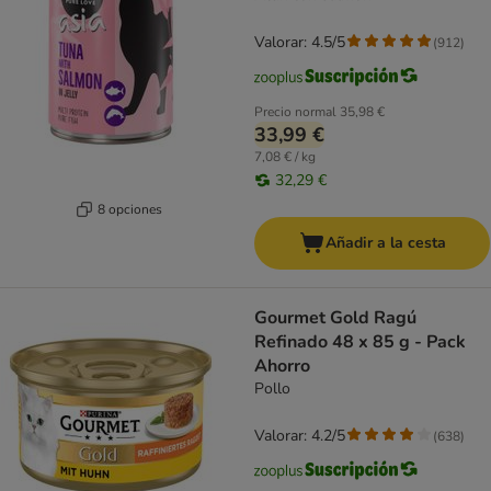
Valorar: 4.5/5
(
912
)
Precio normal
35,98 €
33,99 €
7,08 € / kg
32,29 €
8 opciones
Añadir a la cesta
Gourmet Gold Ragú
Refinado 48 x 85 g - Pack
Ahorro
Pollo
Valorar: 4.2/5
(
638
)