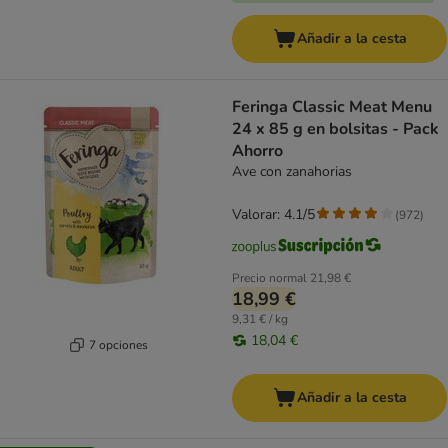
Añadir a la cesta
Feringa Classic Meat Menu
24 x 85 g en bolsitas - Pack
Ahorro
Ave con zanahorias
Valorar: 4.1/5
(
972
)
Precio normal
21,98 €
18,99 €
9,31 € / kg
18,04 €
7 opciones
Añadir a la cesta