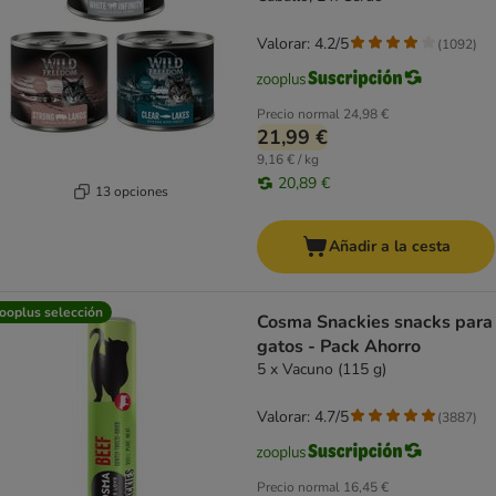
Valorar: 4.2/5
(
1092
)
Precio normal
24,98 €
21,99 €
9,16 € / kg
20,89 €
13 opciones
Añadir a la cesta
ooplus selección
Cosma Snackies snacks para
gatos - Pack Ahorro
5 x Vacuno (115 g)
Valorar: 4.7/5
(
3887
)
Precio normal
16,45 €