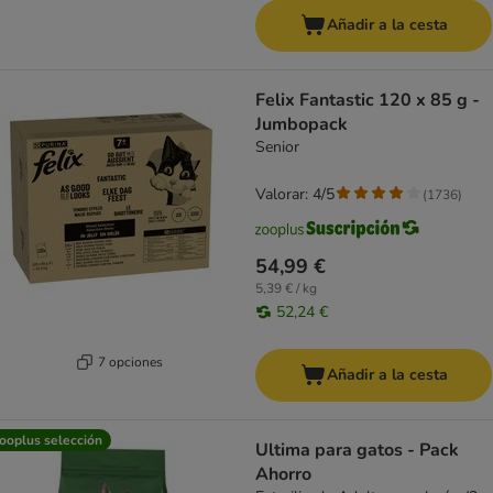
Añadir a la cesta
Felix Fantastic 120 x 85 g -
Jumbopack
Senior
Valorar: 4/5
(
1736
)
54,99 €
5,39 € / kg
52,24 €
7 opciones
Añadir a la cesta
ooplus selección
Ultima para gatos - Pack
Ahorro