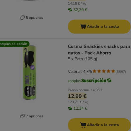
14,16 € / kg
32,29 €
5 opciones
Añadir a la cesta
ooplus selección
Cosma Snackies snacks para
gatos - Pack Ahorro
5 x Pato (105 g)
Valorar: 4.7/5
(
3887
)
Precio normal
14,95 €
12,99 €
123,71 € / kg
12,34 €
7 opciones
Añadir a la cesta