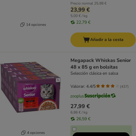
Precio normal
25,98 €
23,99 €
5,00 € / kg
22,79 €
14 opciones
Añadir a la cesta
Megapack Whiskas Senior
48 x 85 g en bolsitas
Selección clásica en salsa
Valorar: 4.4/5
(
437
)
27,99 €
6,86 € / kg
26,59 €
4 opciones