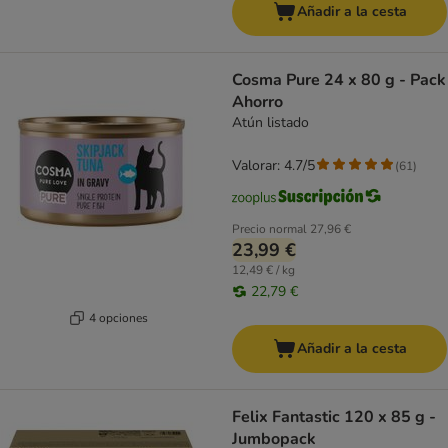
Añadir a la cesta
Cosma Pure 24 x 80 g - Pack
Ahorro
Atún listado
Valorar: 4.7/5
(
61
)
Precio normal
27,96 €
23,99 €
12,49 € / kg
22,79 €
4 opciones
Añadir a la cesta
Felix Fantastic 120 x 85 g -
Jumbopack