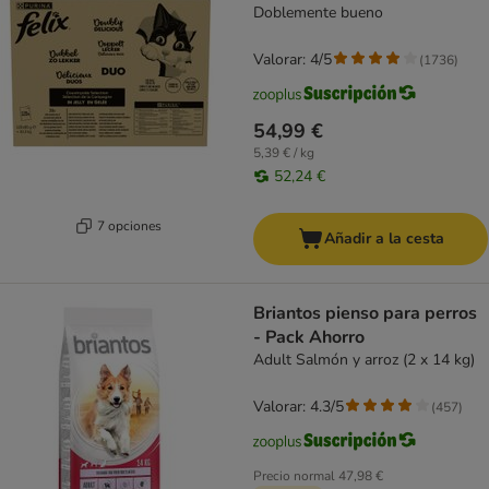
Doblemente bueno
Valorar: 4/5
(
1736
)
54,99 €
5,39 € / kg
52,24 €
7 opciones
Añadir a la cesta
Briantos pienso para perros
- Pack Ahorro
Adult Salmón y arroz (2 x 14 kg)
Valorar: 4.3/5
(
457
)
Precio normal
47,98 €