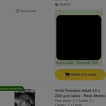
58,89 €
16 opciones
Activar cupón - Descuento -10%
Añadir a la cesta
ooplus selección
Wild Freedom Adult 12 x
200 g en latas - Pack Ahorro
Pack mixto: 2 x Trucha, 2 x
Caballo, 2 x Cerdo