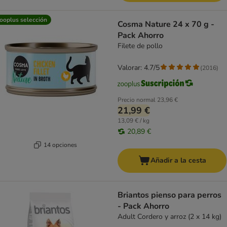
ooplus selección
Cosma Nature 24 x 70 g -
Pack Ahorro
Filete de pollo
Valorar: 4.7/5
(
2016
)
Precio normal
23,96 €
21,99 €
13,09 € / kg
20,89 €
14 opciones
Añadir a la cesta
Briantos pienso para perros
- Pack Ahorro
Adult Cordero y arroz (2 x 14 kg)