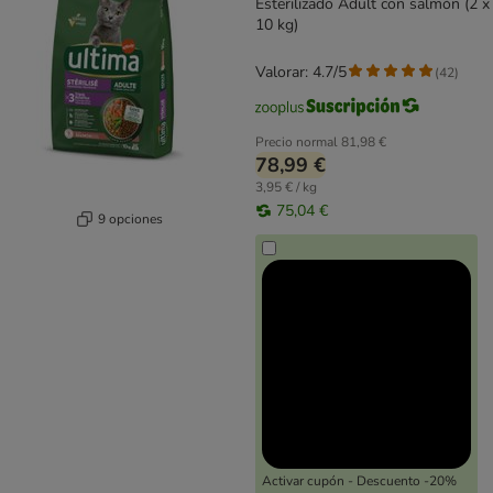
Esterilizado Adult con salmón (2 x
10 kg)
Valorar: 4.7/5
(
42
)
Precio normal
81,98 €
78,99 €
3,95 € / kg
75,04 €
9 opciones
Activar cupón - Descuento -20%