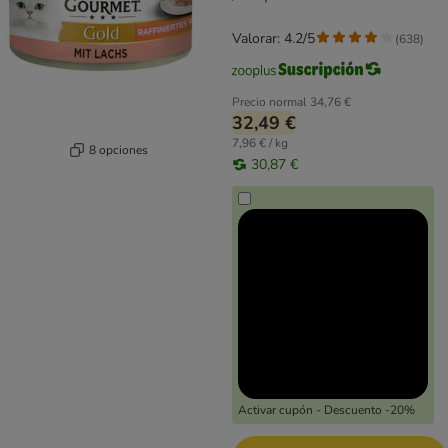
Valorar: 4.2/5
(
638
)
Precio normal
34,76 €
32,49 €
7,96 € / kg
8 opciones
30,87 €
Activar cupón - Descuento -20%