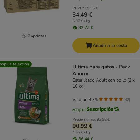
PRVP*
39,95 €
34,49 €
5,07 € / kg
32,77 €
7 opciones
Añadir a la cesta
ooplus selección
Ultima para gatos - Pack
Ahorro
Esterilizado Adult con pollo (2 x
10 kg)
Valorar: 4.7/5
(
42
)
Precio normal
93,98 €
90,99 €
4,55 € / kg
86,44 €