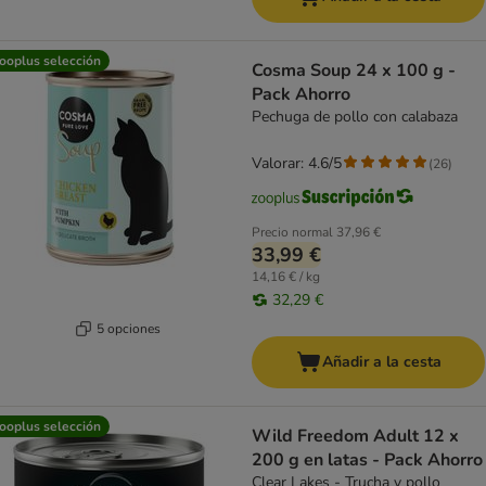
ooplus selección
Cosma Soup 24 x 100 g -
Pack Ahorro
Pechuga de pollo con calabaza
Valorar: 4.6/5
(
26
)
Precio normal
37,96 €
33,99 €
14,16 € / kg
32,29 €
5 opciones
Añadir a la cesta
ooplus selección
Wild Freedom Adult 12 x
200 g en latas - Pack Ahorro
Clear Lakes - Trucha y pollo