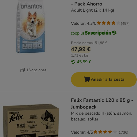
- Pack Ahorro
Adult Light (2 x 14 kg)
Valorar: 4.3/5
(
457
)
Precio normal
51,98 €
47,99 €
1,71 € / kg
45,59 €
16 opciones
Añadir a la cesta
Felix Fantastic 120 x 85 g -
Jumbopack
Mix de pescado II (atún, salmón,
bacalao, solla)
Valorar: 4/5
(
1736
)