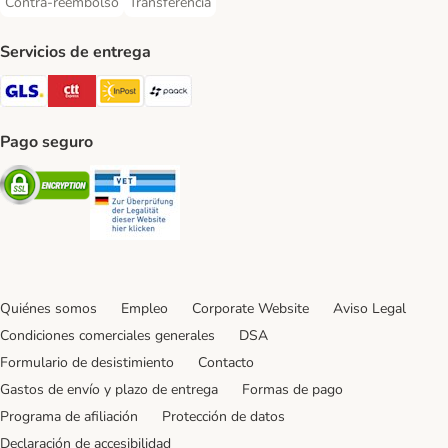
Contra-reembolso
Transferencia
Contra-reembolso Payment Method
Transferencia Payment Method
Servicios de entrega
GLS Shipping Method
CTTExpress Shipping Method
InPost Shipping Method
paack Shipping Method
Pago seguro
Security
Security
Quiénes somos
Empleo
Corporate Website
Aviso Legal
Condiciones comerciales generales
DSA
Formulario de desistimiento
Contacto
Gastos de envío y plazo de entrega
Formas de pago
Programa de afiliación
Protección de datos
Declaración de accesibilidad