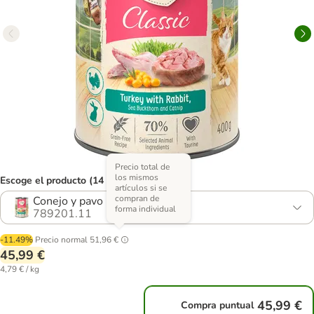
Precio total de
los mismos
Escoge el producto (14 opciones)
artículos si se
compran de
Conejo y pavo
forma individual
789201.11
-11.49%
Precio normal
51,96 €
45,99 €
4,79 € / kg
45,99 €
Compra puntual