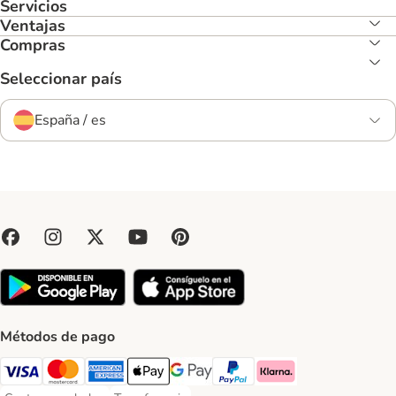
Servicios
Ventajas
Compras
Seleccionar país
España / es
Métodos de pago
Visa Payment Method
Mastercard Payment Method
American Express Payment Method
Apple Pay Payment Method
Google Pay Payment Method
PayPal Payment Method
Klarna Payment Method