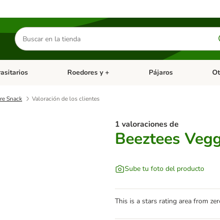
Buscar
productos
asitarios
Roedores y +
Pájaros
Ot
tegoria abierto: Dieta Vet.
Menú de categoria abierto: Antiparasitarios
Menú de categoria abierto
Menú 
re Snack
Valoración de los clientes
1 valoraciones de
Beeztees Vegg
Sube tu foto del producto
This is a stars rating area from zer