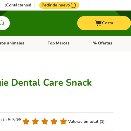
¡Contáctanos!
Pedir de nuevo
Cesta
ros animales
Top Marcas
% Ofertas
: Roedores y +
de categoria abierto: Pájaros
Menú de categoria abierto: Otros animales
Menú de categoria abie
ie Dental Care Snack
o to 5: 5.0/5
Valoración total (1)