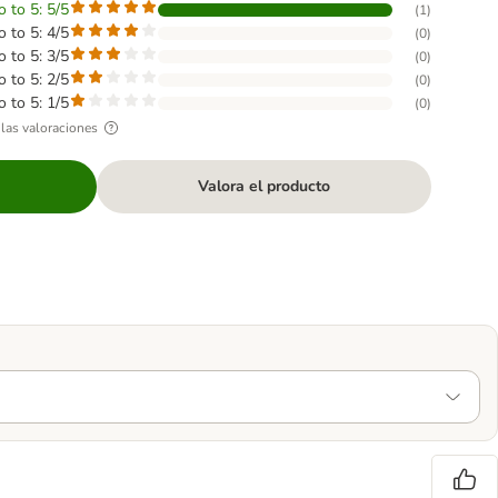
o to 5: 5/5
(
1
)
o to 5: 4/5
(
0
)
o to 5: 3/5
(
0
)
o to 5: 2/5
(
0
)
o to 5: 1/5
(
0
)
las valoraciones
Valora el producto