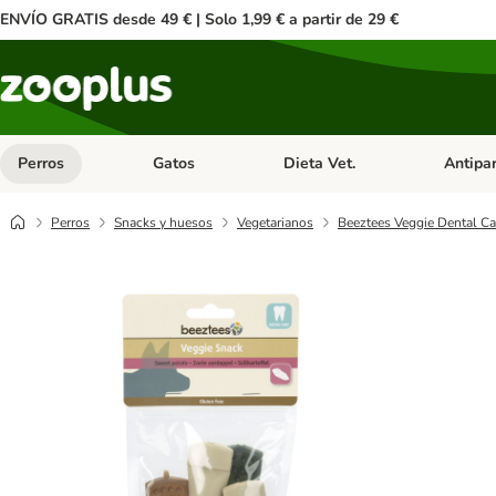
ENVÍO GRATIS desde 49 € | Solo 1,99 € a partir de 29 €
Perros
Gatos
Dieta Vet.
Antipar
Menú de categoria abierto: Perros
Menú de categoria abierto: Gatos
Menú de ca
Perros
Snacks y huesos
Vegetarianos
Beeztees Veggie Dental Ca