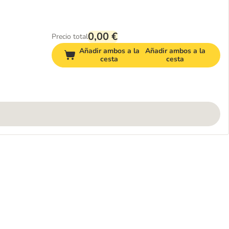
0,00 €
Precio total
Añadir ambos a la
Añadir ambos a la
cesta
cesta