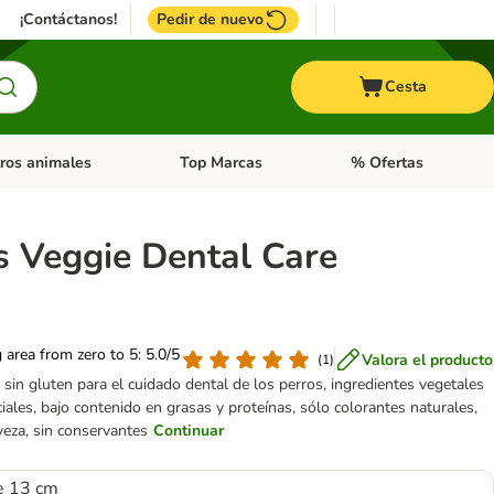
¡Contáctanos!
Pedir de nuevo
Cesta
ros animales
Top Marcas
% Ofertas
: Roedores y +
de categoria abierto: Pájaros
Menú de categoria abierto: Otros animales
Menú de categoria abie
s Veggie Dental Care
g area from zero to 5: 5.0/5
Valora el producto
(
1
)
 sin gluten para el cuidado dental de los perros, ingredientes vegetales
iales, bajo contenido en grasas y proteínas, sólo colorantes naturales,
veza, sin conservantes
Continuar
e 13 cm