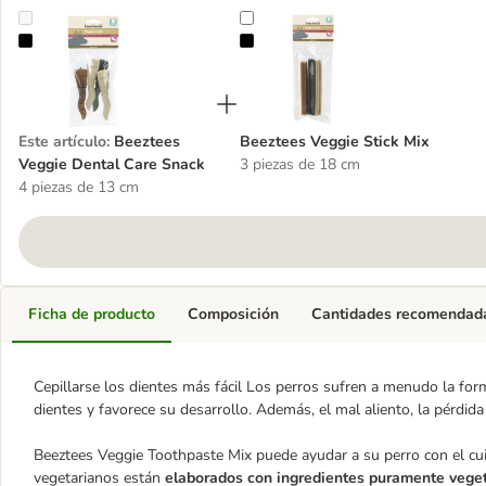
Beeztees Veggie Dental Care Snack
Beeztees Veggie Stick Mix
Este artículo
:
Beeztees
Beeztees Veggie Stick Mix
Veggie Dental Care Snack
3 piezas de 18 cm
4 piezas de 13 cm
Ficha de producto
Composición
Cantidades recomendad
Cepillarse los dientes más fácil Los perros sufren a menudo la for
dientes y favorece su desarrollo. Además, el mal aliento, la pérdid
Beeztees Veggie Toothpaste Mix puede ayudar a su perro con el cuid
vegetarianos están
elaborados con ingredientes puramente vege