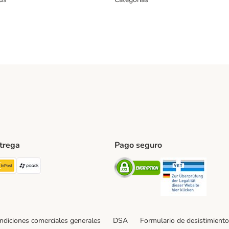
ntrega
Pago seguro
ping Method
TExpress Shipping Method
InPost Shipping Method
paack Shipping Method
Security
Securit
ndiciones comerciales generales
DSA
Formulario de desistimiento