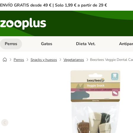
ENVÍO GRATIS desde 49 € | Solo 1,99 € a partir de 29 €
Perros
Gatos
Dieta Vet.
Antipar
Menú de categoria abierto: Perros
Menú de categoria abierto: Gatos
Menú de ca
Perros
Snacks y huesos
Vegetarianos
Beeztees Veggie Dental Ca