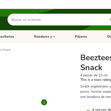
Buscar
productos
asitarios
Roedores y +
Pájaros
Ot
tegoria abierto: Dieta Vet.
Menú de categoria abierto: Antiparasitarios
Menú de categoria abierto
Menú 
re Snack
Beeztee
Snack
4 piezas de 13 cm
This is a stars ratin
Snack vegetariano y
puros, formas espec
con levadura de cer
4 piezas d