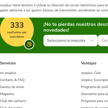
zooplus tiene derecho a utilizar tu dirección de correo electrónico para 
gasto adicional a los gastos básicos de transmisión, poniéndote en cont
333
¡No te pierdas nuestros des
novedades!
zooPuntos por
suscribirte
Selecciona la mascota
Servicios
Ventajas
mi zooplus
zooplus Club
Contacto & FAQ
zooplus Suscripci
Gastos de envío
Programa de zoo
Magazine
Descuento para p
Club del cachorro
Programa para cr
Club del gatito
Ventajas de zoopl