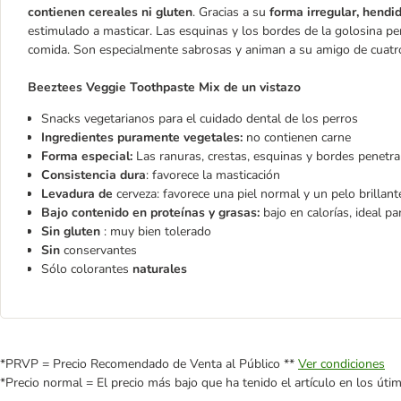
contienen cereales ni gluten
. Gracias a su
forma irregular, hendi
estimulado a masticar. Las esquinas y los bordes de la golosina pen
comida. Son especialmente sabrosas y animan a su amigo de cuatro
Beeztees Veggie Toothpaste Mix de un vistazo
Snacks vegetarianos para el cuidado dental de los perros
Ingredientes puramente vegetales:
no contienen carne
Forma especial:
Las ranuras, crestas, esquinas y bordes penetra
Consistencia dura
: favorece la masticación
Levadura de
cerveza: favorece una piel normal y un pelo brillant
Bajo contenido en proteínas y grasas
:
bajo en calorías, ideal pa
Sin gluten
: muy bien tolerado
Sin
conservantes
Sólo colorantes
naturales
*PRVP = Precio Recomendado de Venta al Público **
Ver condiciones
*Precio normal = El precio más bajo que ha tenido el artículo en los úti