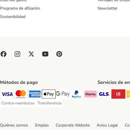
Programa de afiliación
Newsletter
Sostenibilidad
Métodos de pago
Servicios de e
GLS Ship
CT
Visa Payment Method
Mastercard Payment Method
American Express Payment Method
Apple Pay Payment Method
Google Pay Payment Method
PayPal Payment Method
Klarna Payment Method
Contra-reembolso
Transferencia
Contra-reembolso Payment Method
Transferencia Payment Method
Quiénes somos
Empleo
Corporate Website
Aviso Legal
Co