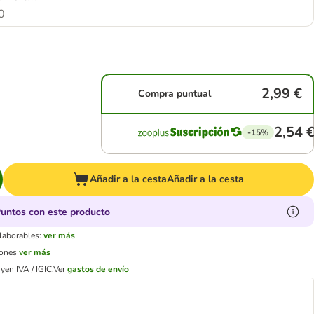
0
2,99 €
Compra puntual
2,54 
-15%
Añadir a la cesta
Añadir a la cesta
untos con este producto
 laborables:
ver más
iones
ver más
yen IVA / IGIC.
Ver
gastos de envío