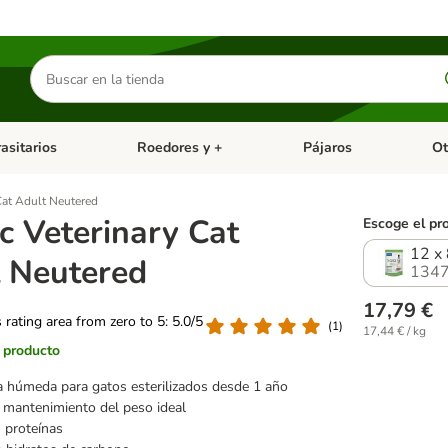
Buscar
productos
asitarios
Roedores y +
Pájaros
Ot
tegoria abierto: Dieta Vet.
Menú de categoria abierto: Antiparasitarios
Menú de categoria abierto
Menú 
Cat Adult Neutered
c Veterinary Cat
Escoge el pr
12 x
 Neutered
1347
17,79 €
s rating area from zero to 5: 5.0/5
(
1
)
17,44 € / kg
l producto
 húmeda para gatos esterilizados desde 1 año
l mantenimiento del peso ideal
n proteínas