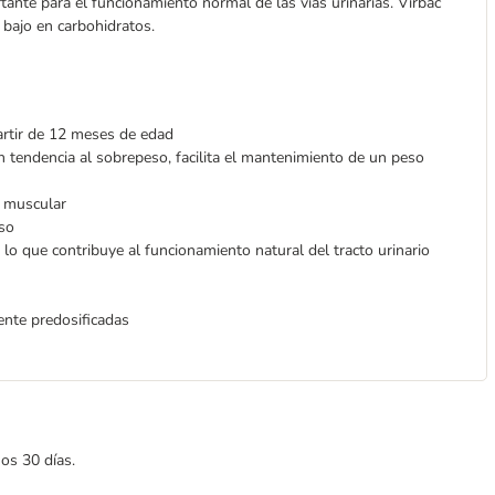
tante para el funcionamiento normal de las vías urinarias. Virbac
s bajo en carbohidratos.
artir de 12 meses de edad
on tendencia al sobrepeso, facilita el mantenimiento de un peso
 muscular
eso
lo que contribuye al funcionamiento natural del tracto urinario
ente predosificadas
mos 30 días.