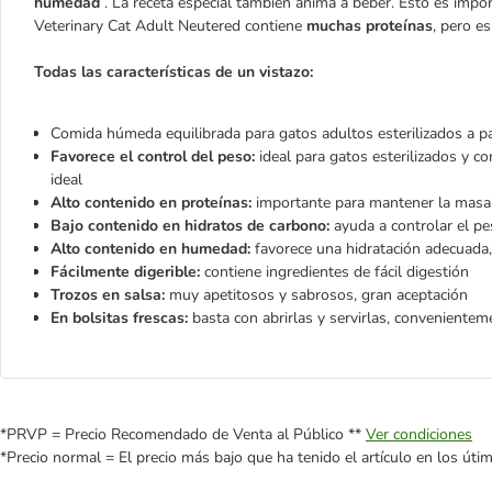
humedad
. La receta especial también anima a beber. Esto es impor
Veterinary Cat Adult Neutered contiene
muchas proteínas
, pero e
Todas las características de un vistazo:
Comida húmeda equilibrada para gatos adultos esterilizados a p
Favorece el control del peso:
ideal para gatos esterilizados y c
ideal
Alto contenido en proteínas:
importante para mantener la masa
Bajo contenido en hidratos de carbono:
ayuda a controlar el p
Alto contenido en humedad:
favorece una hidratación adecuada, 
Fácilmente digerible:
contiene ingredientes de fácil digestión
Trozos en salsa:
muy apetitosos y sabrosos, gran aceptación
En bolsitas frescas:
basta con abrirlas y servirlas, convenientem
*PRVP = Precio Recomendado de Venta al Público **
Ver condiciones
*Precio normal = El precio más bajo que ha tenido el artículo en los úti