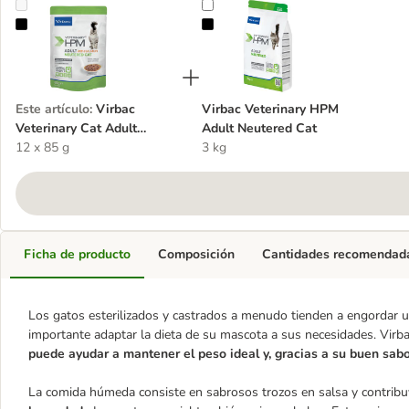
Virbac Veterinary Cat Adult Neutered
Virbac Veterinary HPM Adult Neut
Este artículo
:
Virbac
Virbac Veterinary HPM
Veterinary Cat Adult
Adult Neutered Cat
Neutered
12 x 85 g
3 kg
Ficha de producto
Composición
Cantidades recomendad
Los gatos esterilizados y castrados a menudo tienden a engordar un
importante adaptar la dieta de su mascota a sus necesidades. Virb
puede ayudar a mantener el peso
ideal y, gracias a su buen sabo
La comida húmeda consiste en sabrosos trozos en salsa y contribuy