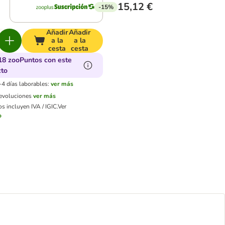
15,12 €
-15%
Añadir
Añadir
a la
a la
cesta
cesta
18 zooPuntos con este
cto
-4 días laborables:
ver más
devoluciones
ver más
s incluyen IVA / IGIC.
Ver
o