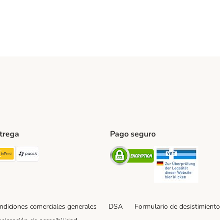
ntrega
Pago seguro
ping Method
TExpress Shipping Method
InPost Shipping Method
paack Shipping Method
Security
Securit
ndiciones comerciales generales
DSA
Formulario de desistimiento