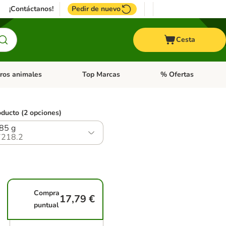
¡Contáctanos!
Pedir de nuevo
Cesta
ros animales
Top Marcas
% Ofertas
: Roedores y +
de categoria abierto: Pájaros
Menú de categoria abierto: Otros animales
Menú de categoria abie
oducto (2 opciones)
 85 g
218.2
Compra
17,79 €
puntual