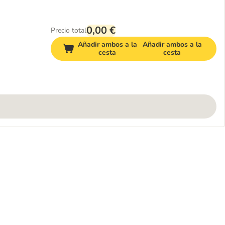
0,00 €
Precio total
Añadir ambos a la
Añadir ambos a la
cesta
cesta