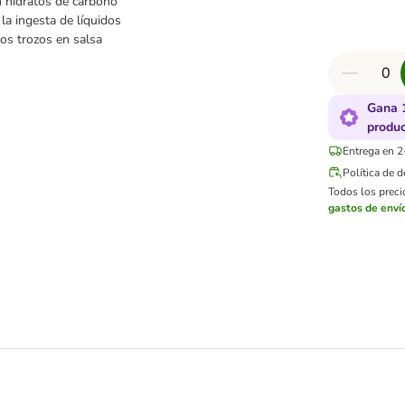
n hidratos de carbono
la ingesta de líquidos
os trozos en salsa
Gana 
produ
Entrega en 2
Política de 
Todos los precio
gastos de enví