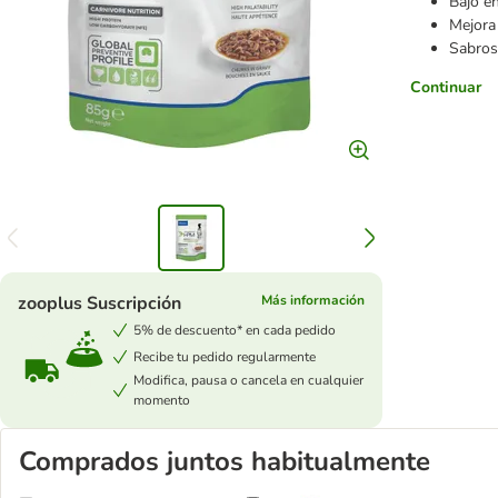
Bajo e
Mejora 
Sabros
Continuar
zooplus Suscripción
Más información
5% de descuento* en cada pedido
Recibe tu pedido regularmente
Modifica, pausa o cancela en cualquier
momento
Comprados juntos habitualmente