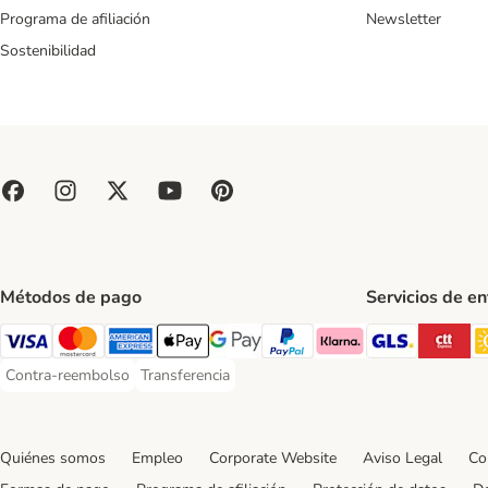
Programa de afiliación
Newsletter
Sostenibilidad
Métodos de pago
Servicios de e
GLS Ship
CT
Visa Payment Method
Mastercard Payment Method
American Express Payment Method
Apple Pay Payment Method
Google Pay Payment Method
PayPal Payment Method
Klarna Payment Method
Contra-reembolso
Transferencia
Contra-reembolso Payment Method
Transferencia Payment Method
Quiénes somos
Empleo
Corporate Website
Aviso Legal
Co