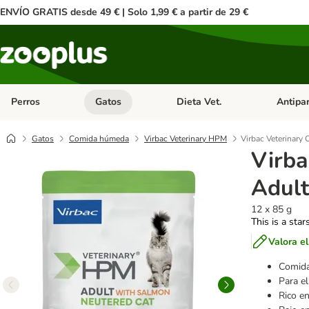
ENVÍO GRATIS desde 49 € | Solo 1,99 € a partir de 29 €
Perros
Gatos
Dieta Vet.
Antipar
Menú de categoria abierto: Perros
Menú de categoria abierto: Gatos
Menú de ca
Gatos
Comida húmeda
Virbac Veterinary HPM
Virbac Veterinary 
Virba
Adult
12 x 85 g
This is a star
Valora e
Comida
Para e
Rico e