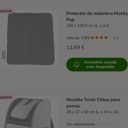
gotado
Protector de maletero Mucky
Pup
150 x 120,5 cm (L x An)
Valorar: 3.8/5
(
13
)
11,69 €
Avisadme cuando
esté disponible
gotado
Mochila Trixie Chloe para
perros
39 x 27 x 43 cm (L x An x Al)
Sin valoraciones