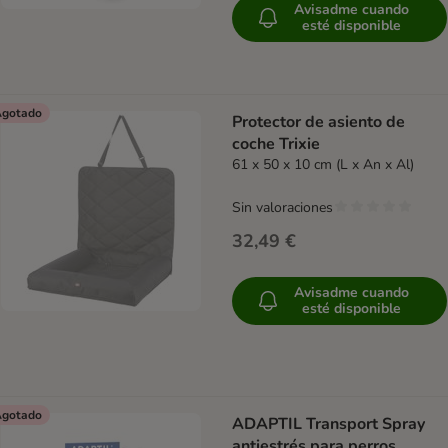
Avisadme cuando
esté disponible
gotado
Protector de asiento de
coche Trixie
61 x 50 x 10 cm (L x An x Al)
Sin valoraciones
32,49 €
Avisadme cuando
esté disponible
gotado
ADAPTIL Transport Spray
antiestrés para perros