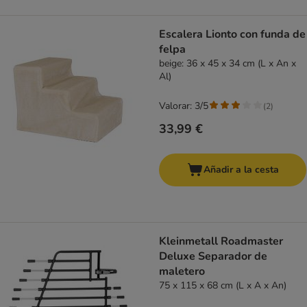
Escalera Lionto con funda de
felpa
beige: 36 x 45 x 34 cm (L x An x
Al)
Valorar: 3/5
(
2
)
33,99 €
Añadir a la cesta
Kleinmetall Roadmaster
Deluxe Separador de
maletero
75 x 115 x 68 cm (L x A x An)