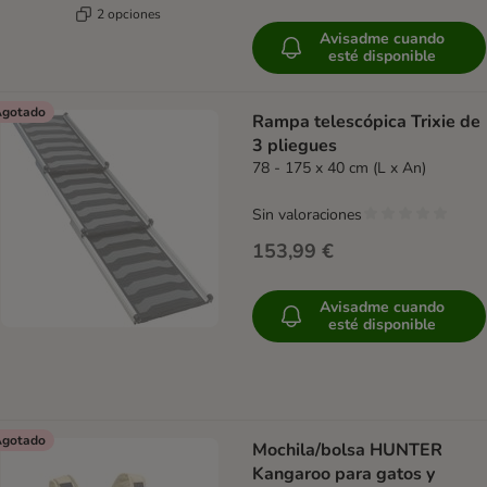
2 opciones
Avisadme cuando
esté disponible
gotado
Rampa telescópica Trixie de
3 pliegues
78 - 175 x 40 cm (L x An)
Sin valoraciones
153,99 €
Avisadme cuando
esté disponible
gotado
Mochila/bolsa HUNTER
Kangaroo para gatos y