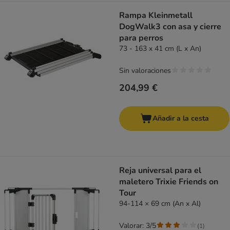
Rampa Kleinmetall
DogWalk3 con asa y cierre
para perros
73 - 163 x 41 cm (L x An)
Sin valoraciones
204,99 €
Añadir a la cesta
Reja universal para el
maletero Trixie Friends on
Tour
94-114 × 69 cm (An x Al)
Valorar: 3/5
(
1
)