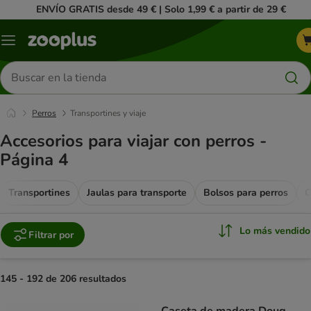
ENVÍO GRATIS desde 49 € | Solo 1,99 € a partir de 29 €
Menú
Buscar
productos
Perros
Transportines y viaje
Accesorios para viajar con perros -
Página 4
Transportines
Jaulas para transporte
Bolsos para perros
C
Lo más vendido
Filtrar por
145 - 192 de 206 resultados
product items have been changed