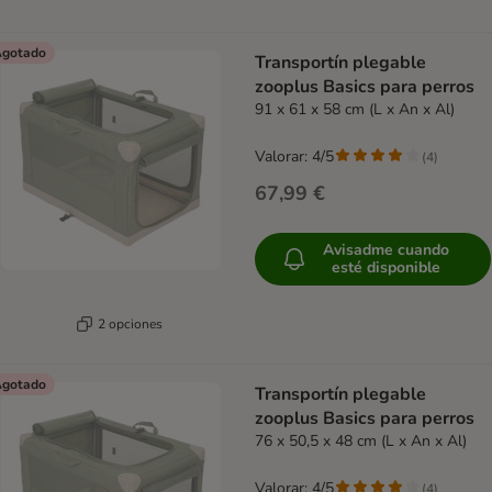
gotado
Transportín plegable
zooplus Basics para perros
91 x 61 x 58 cm (L x An x Al)
Valorar: 4/5
(
4
)
67,99 €
Avisadme cuando
esté disponible
2 opciones
gotado
Transportín plegable
zooplus Basics para perros
76 x 50,5 x 48 cm (L x An x Al)
Valorar: 4/5
(
4
)