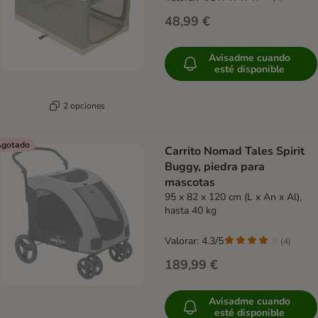
48,99 €
Avisadme cuando
esté disponible
2 opciones
gotado
Carrito Nomad Tales Spirit
Buggy, piedra para
mascotas
95 x 82 x 120 cm (L x An x Al),
hasta 40 kg
Valorar: 4.3/5
(
4
)
189,99 €
Avisadme cuando
esté disponible