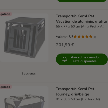
gotado
Transportín Kerbl Pet
Vacation de aluminio, grafito
55 x 77 x 50 cm (An x Prof x Al)
Valorar: 5/5
(
1
)
201,99 €
Avisadme cuando
esté disponible
2 opciones
gotado
Transportín Kerbl Pet
Journey, gris/beige
81 x 58 x 58 cm (L x An x Al)