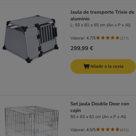
Jaula de transporte Trixie de
aluminio
L: 93 x 81 x 65 cm (An x P x Al)
Valorar: 4.7/5
(
277
)
299,99 €
Añadir a la cesta
Set jaula Double Door con
cojín
55 x 63 x 61 cm (An x P x Al)
Valorar: 4.5/5
(
631
)