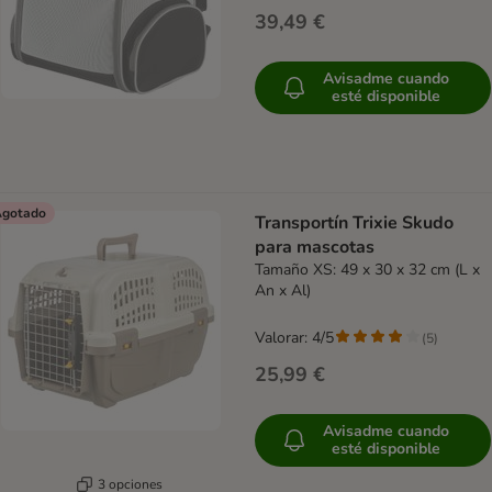
39,49 €
Avisadme cuando
esté disponible
gotado
Transportín Trixie Skudo
para mascotas
Tamaño XS: 49 x 30 x 32 cm (L x
An x Al)
Valorar: 4/5
(
5
)
25,99 €
Avisadme cuando
esté disponible
3 opciones