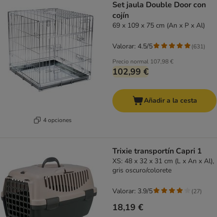
Set jaula Double Door con
cojín
69 x 109 x 75 cm (An x P x Al)
Valorar: 4.5/5
(
631
)
Precio normal
107,98 €
102,99 €
Añadir a la cesta
4 opciones
Trixie transportín Capri 1
XS: 48 x 32 x 31 cm (L x An x Al),
gris oscuro/colorete
Valorar: 3.9/5
(
27
)
18,19 €