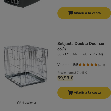
Añadir a la cesta
Set jaula Double Door con
cojín
60 x 89 x 66 cm (An x P x Al)
Valorar: 4.5/5
(
631
)
Precio normal
74,48 €
69,99 €
Añadir a la cesta
4 opciones