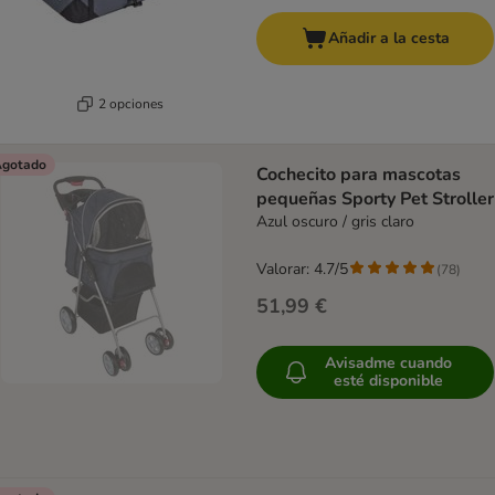
Añadir a la cesta
2 opciones
gotado
Cochecito para mascotas
pequeñas Sporty Pet Stroller
Azul oscuro / gris claro
Valorar: 4.7/5
(
78
)
51,99 €
Avisadme cuando
esté disponible