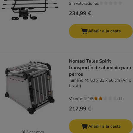
Sin valoraciones
234,99 €
Añadir a la cesta
Nomad Tales Spirit
transportín de aluminio para
perros
Tamaño M: 60 x 81 x 66 cm (An x
L x Al)
Valorar: 2.1/5
(
11
)
217,99 €
Añadir a la cesta
3 opciones