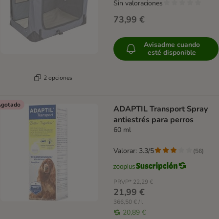
Sin valoraciones
73,99 €
Avisadme cuando
esté disponible
2 opciones
gotado
ADAPTIL Transport Spray
antiestrés para perros
60 ml
Valorar: 3.3/5
(
56
)
PRVP*
22,29 €
21,99 €
366,50 € / l
20,89 €