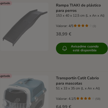
gotado
Rampa TIAKI de plástico
para perros
153 x 40 x 12,5 cm (L x An x Al)
Valorar: 4/5
(
1
)
38,99 €
Avisadme cuando
esté disponible
gotado
Transportín Catit Cabrio
para mascotas
51 x 33 x 35 cm (L x An x Al)
Valorar: 4.1/5
(
58
)
64,99 €