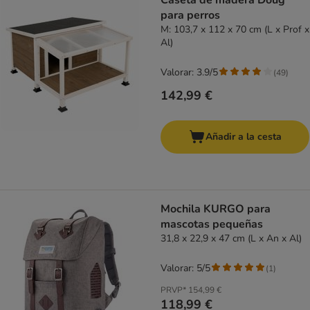
Caseta de madera Doug
para perros
M: 103,7 x 112 x 70 cm (L x Prof x
Al)
Valorar: 3.9/5
(
49
)
142,99 €
Añadir a la cesta
Mochila KURGO para
mascotas pequeñas
31,8 x 22,9 x 47 cm (L x An x Al)
Valorar: 5/5
(
1
)
PRVP*
154,99 €
118,99 €