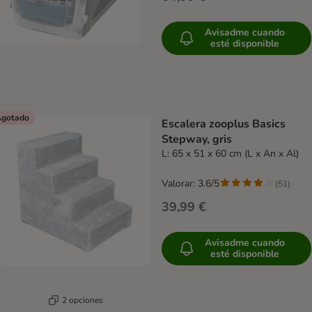
Avisadme cuando
esté disponible
gotado
Escalera zooplus Basics
Stepway, gris
L: 65 x 51 x 60 cm (L x An x Al)
Valorar: 3.6/5
(
51
)
39,99 €
Avisadme cuando
esté disponible
2 opciones