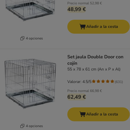
Precio normal
52,98 €
48,99 €
Añadir a la cesta
4 opciones
Set jaula Double Door con
cojín
55 x 78 x 61 cm (An x P x Al)
Valorar: 4.5/5
(
631
)
Precio normal
66,98 €
62,49 €
Añadir a la cesta
4 opciones