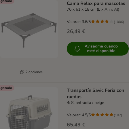
gotado
Cama Relax para mascotas
76 x 61 x 18 cm (L x An x Al)
Valorar: 3.6/5
(
1006
)
26,49 €
Avisadme cuando
esté disponible
2 opciones
gotado
Transportín Savic Feria con
ruedas
4: S, antrácita / beige
Valorar: 4.5/5
(
187
)
65,49 €