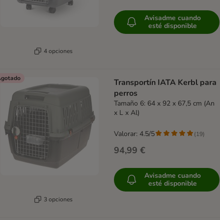
Avisadme cuando
esté disponible
4 opciones
gotado
Transportín IATA Kerbl para
perros
Tamaño 6: 64 x 92 x 67,5 cm (An
x L x Al)
Valorar: 4.5/5
(
19
)
94,99 €
Avisadme cuando
esté disponible
3 opciones