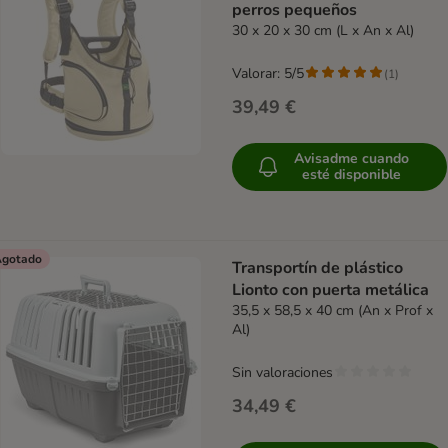
perros pequeños
30 x 20 x 30 cm (L x An x Al)
Valorar: 5/5
(
1
)
39,49 €
Avisadme cuando
esté disponible
gotado
Transportín de plástico
Lionto con puerta metálica
35,5 x 58,5 x 40 cm (An x Prof x
Al)
Sin valoraciones
34,49 €