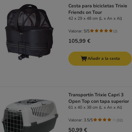
Cesta para bicicletas Trixie
Friends on Tour
42 x 29 x 48 cm (L x An x Al)
Valorar: 5/5
(
2
)
105,99 €
Añadir a la cesta
Transportín Trixie Capri 3
Open Top con tapa superior
61 x 40 x 38 cm (L x An x Al)
Valorar: 3.5/5
(
32
)
50,99 €