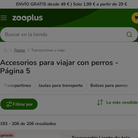
ENVÍO GRATIS desde 49 € | Solo 1,99 € a partir de 29 €
Menú
Buscar
productos
Perros
Transportines y viaje
Accesorios para viajar con perros -
Página 5
Transportines
Jaulas para transporte
Bolsos para perros
C
Lo más vendido
Filtrar por
193 - 206 de 206 resultados
product items have been changed
gotado