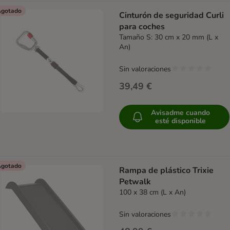
gotado
Cinturón de seguridad Curli
para coches
Tamaño S: 30 cm x 20 mm (L x
An)
Sin valoraciones
39,49 €
Avisadme cuando
esté disponible
gotado
Rampa de plástico Trixie
Petwalk
100 x 38 cm (L x An)
Sin valoraciones