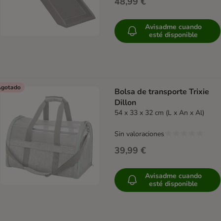
48,99 €
Avisadme cuando
esté disponible
gotado
Bolsa de transporte Trixie
Dillon
54 x 33 x 32 cm (L x An x Al)
Sin valoraciones
39,99 €
Avisadme cuando
esté disponible