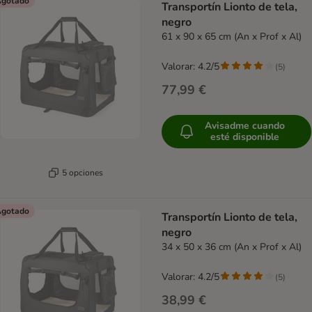
gotado
Transportín Lionto de tela,
negro
61 x 90 x 65 cm (An x Prof x Al)
Valorar: 4.2/5
(
5
)
77,99 €
Avisadme cuando
esté disponible
5 opciones
gotado
Transportín Lionto de tela,
negro
34 x 50 x 36 cm (An x Prof x Al)
Valorar: 4.2/5
(
5
)
38,99 €