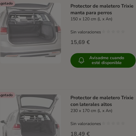
gotado
Protector de maletero Trixie
manta para perros
150 x 120 cm (L x An)
Sin valoraciones
15,69 €
Avisadme cuando
esté disponible
gotado
Protector de maletero Trixie
con laterales altos
230 x 170 cm (L x An)
Sin valoraciones
18,49 €