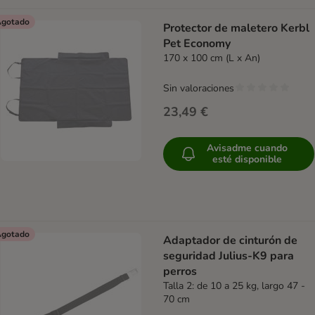
gotado
Protector de maletero Kerbl
Pet Economy
170 x 100 cm (L x An)
Sin valoraciones
23,49 €
Avisadme cuando
esté disponible
gotado
Adaptador de cinturón de
seguridad Julius-K9 para
perros
Talla 2: de 10 a 25 kg, largo 47 -
70 cm