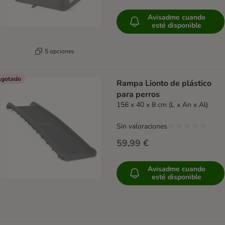
Avisadme cuando
esté disponible
5 opciones
gotado
Rampa Lionto de plástico
para perros
156 x 40 x 8 cm (L x An x Al)
Sin valoraciones
59,99 €
Avisadme cuando
esté disponible