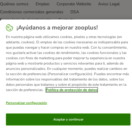
Quiénes somos
Empleo
Corporate Website
Aviso Legal
Condiciones comerciales generales
DSA
Formulario de desistimiento
Contacto
¡Ayúdanos a mejorar zooplus!
Gastos de envío y plazo de entrega
Formas de pago
Programa de afiliación
Protección de datos
En nuestra página web utilizamos cookies, píxeles y otras tecnologías (en
adelante, cookies). El empleo de las cookies necesarias es indispensable para
Declaración de accesibilidad
que puedas navegar y hacer compras en nuestra web. Con tu consentimiento,
nos gustaría activar las cookies de rendimiento, las cookies funcionales y las
© zooplus SE
2026
cookies con fines de marketing para poder mejorar tu experiencia en nuestra
página web y mostrarte productos y servicios relevantes para ti, además de
anuncios personalizados. En cualquier momento, puedes realizar cambios en
la sección de preferencias (Personalizar configuración). Puedes encontrar más
información sobre los responsables del tratamiento de los datos, sobre los
datos personales que tratamos y sobre el propósito de este tratamiento en la
sección de preferencias.
Política de protección de datos
Personalizar configuración
Aceptar y continuar