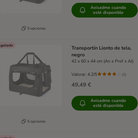
Avisadme cuando
esté disponible
5 opciones
gotado
Transportín Lionto de tela,
negro
42 x 60 x 44 cm (An x Prof x Al)
Valorar: 4.2/5
(
5
)
49,49 €
Avisadme cuando
esté disponible
5 opciones