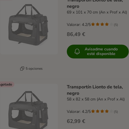
Transportín Lionto de tela,
negro
69 x 101 x 70 cm (An x Prof x Al)
Valorar: 4.2/5
(
5
)
86,49 €
Avisadme cuando
esté disponible
5 opciones
gotado
Transportín Lionto de tela,
negro
58 x 82 x 58 cm (An x Prof x Al)
Valorar: 4.2/5
(
5
)
62,99 €