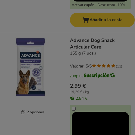
Activar cupón - Descuento -10%
Añadir a la cesta
Advance Dog Snack
Articular Care
155 g (7 uds.)
Valorar: 5/5
(
11
)
2,99 €
19,29 € / kg
2,84 €
2 opciones