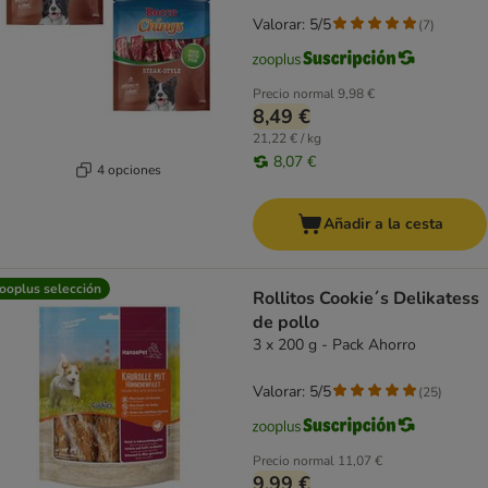
Valorar: 5/5
(
7
)
Precio normal
9,98 €
8,49 €
21,22 € / kg
8,07 €
4 opciones
Añadir a la cesta
ooplus selección
Rollitos Cookie´s Delikatess
de pollo
3 x 200 g - Pack Ahorro
Valorar: 5/5
(
25
)
Precio normal
11,07 €
9,99 €