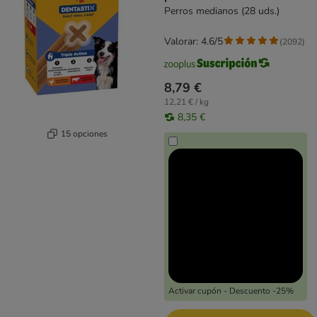
Perros medianos (28 uds.)
Valorar: 4.6/5
(
2092
)
8,79 €
12,21 € / kg
8,35 €
15 opciones
Activar cupón - Descuento -25%