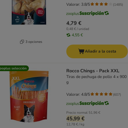
Valorar: 3.8/5
(
1485
)
4,79 €
0,48 € / unidad
4,55 €
3 opciones
Añadir a la cesta
ooplus selección
Rocco Chings - Pack XXL
Tiras de pechuga de pollo 4 x 900
g
Valorar: 4.8/5
(
607
)
Precio normal
51,96 €
45,99 €
12,78 € / kg