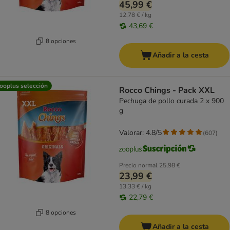
45,99 €
12,78 € / kg
43,69 €
8 opciones
Añadir a la cesta
ooplus selección
Rocco Chings - Pack XXL
Pechuga de pollo curada 2 x 900
g
Valorar: 4.8/5
(
607
)
Precio normal
25,98 €
23,99 €
13,33 € / kg
22,79 €
8 opciones
Añadir a la cesta