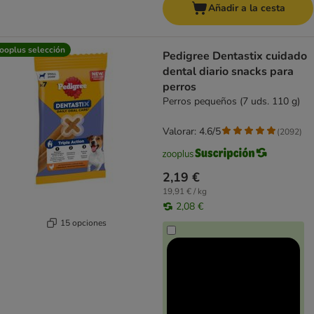
Añadir a la cesta
ooplus selección
Pedigree Dentastix cuidado
dental diario snacks para
perros
Perros pequeños (7 uds. 110 g)
Valorar: 4.6/5
(
2092
)
2,19 €
19,91 € / kg
2,08 €
15 opciones