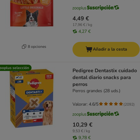
4,49 €
17,96 € / kg
4,27 €
8 opciones
Añadir a la cesta
ooplus selección
Pedigree Dentastix cuidado
dental diario snacks para
perros
Perros grandes (28 uds.)
Valorar: 4.6/5
(
2092
)
10,29 €
9,53 € / kg
9,78 €