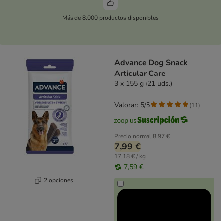
Más de 8.000 productos disponibles
Advance Dog Snack
Articular Care
3 x 155 g (21 uds.)
Valorar: 5/5
(
11
)
Precio normal
8,97 €
7,99 €
17,18 € / kg
7,59 €
2 opciones