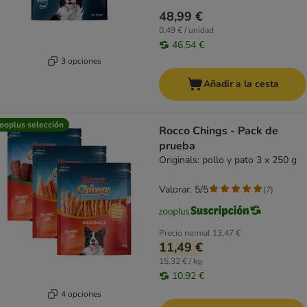
48,99 €
0,49 € / unidad
46,54 €
3 opciones
Añadir a la cesta
ooplus selección
Rocco Chings - Pack de
prueba
Originals: pollo y pato 3 x 250 g
Valorar: 5/5
(
7
)
Precio normal
13,47 €
11,49 €
15,32 € / kg
10,92 €
4 opciones