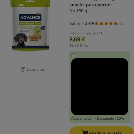
snacks para perros
3 x 150 g
Valorar: 4.6/5
(
12
)
Precio normal
9,57 €
8,69 €
19,31 € / kg
2 opciones
Activar cupón - Descuento -10%
Añadir a la cesta