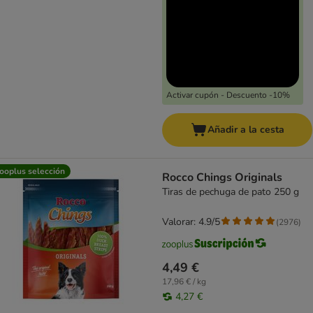
Activar cupón - Descuento -10%
Añadir a la cesta
ooplus selección
Rocco Chings Originals
Tiras de pechuga de pato 250 g
Valorar: 4.9/5
(
2976
)
4,49 €
17,96 € / kg
4,27 €