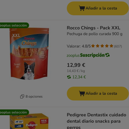
Añadir a la cesta
ooplus selección
Rocco Chings - Pack XXL
Pechuga de pollo curada 900 g
Valorar: 4.8/5
(
607
)
12,99 €
14,43 € / kg
12,34 €
Añadir a la cesta
8 opciones
ooplus selección
Pedigree Dentastix cuidado
dental diario snacks para
perros