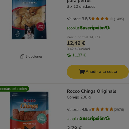
para perros
3 x 10 unidades
Valorar: 3.8/5
(
1485
)
Precio normal
14,37 €
12,49 €
0,42 € / unidad
11,87 €
3 opciones
Añadir a la cesta
ooplus selección
Rocco Chings Originals
Conejo 200 g
Valorar: 4.9/5
(
2976
)
3,79 €