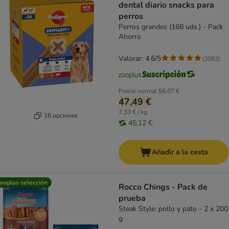
dental diario snacks para
perros
Perros grandes (168 uds.) - Pack
Ahorro
Valorar: 4.6/5
(
2092
)
Precio normal
56,07 €
47,49 €
7,33 € / kg
15 opciones
45,12 €
Añadir a la cesta
ooplus selección
Rocco Chings - Pack de
prueba
Steak Style: pollo y pato - 2 x 200
g