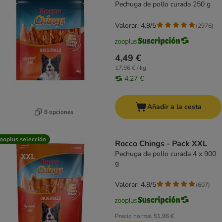
Pechuga de pollo curada 250 g
Valorar: 4.9/5
(
2976
)
4,49 €
17,96 € / kg
4,27 €
Añadir a la cesta
8 opciones
ooplus selección
Rocco Chings - Pack XXL
Pechuga de pollo curada 4 x 900
g
Valorar: 4.8/5
(
607
)
Precio normal
51,96 €