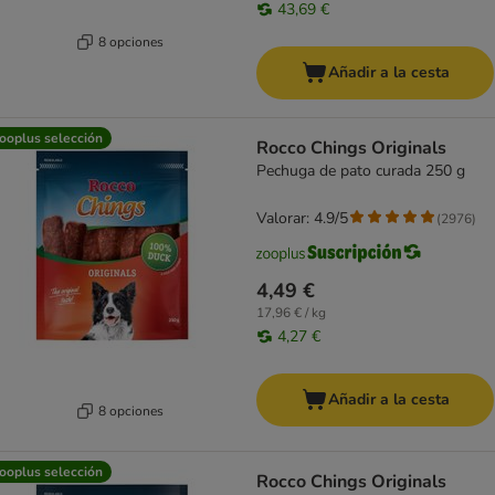
43,69 €
8 opciones
Añadir a la cesta
ooplus selección
Rocco Chings Originals
Pechuga de pato curada 250 g
Valorar: 4.9/5
(
2976
)
4,49 €
17,96 € / kg
4,27 €
Añadir a la cesta
8 opciones
ooplus selección
Rocco Chings Originals