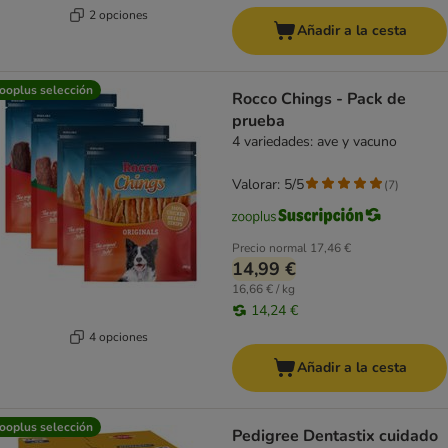
2 opciones
Añadir a la cesta
ooplus selección
Rocco Chings - Pack de
prueba
4 variedades: ave y vacuno
Valorar: 5/5
(
7
)
Precio normal
17,46 €
14,99 €
16,66 € / kg
14,24 €
4 opciones
Añadir a la cesta
ooplus selección
Pedigree Dentastix cuidado