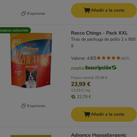
Añadir a la cesta
8 opciones
ooplus selección
Rocco Chings - Pack XXL
Tiras de pechuga de pollo 2 x 900
g
Valorar: 4.8/5
(
607
)
Precio normal
25,98 €
23,99 €
13,33 € / kg
22,79 €
8 opciones
Añadir a la cesta
Advance Hypoallergenic