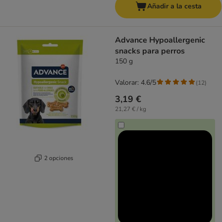
Añadir a la cesta
Advance Hypoallergenic
snacks para perros
150 g
Valorar: 4.6/5
(
12
)
3,19 €
21,27 € / kg
2 opciones