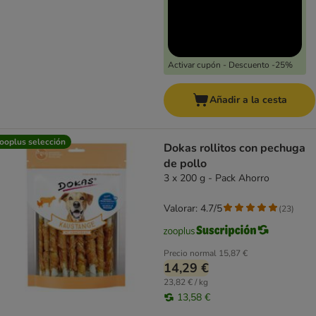
Activar cupón - Descuento -25%
Añadir a la cesta
ooplus selección
Dokas rollitos con pechuga
de pollo
3 x 200 g - Pack Ahorro
Valorar: 4.7/5
(
23
)
Precio normal
15,87 €
14,29 €
23,82 € / kg
13,58 €