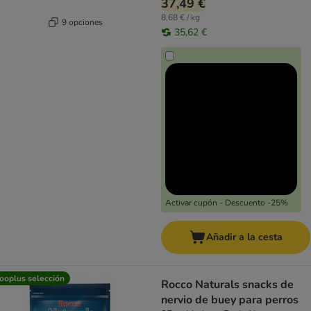
37,49 €
8,68 € / kg
9 opciones
35,62 €
Activar cupón - Descuento -25%
Añadir a la cesta
ooplus selección
Rocco Naturals snacks de
nervio de buey para perros