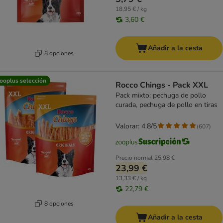
18,95 € / kg
3,60 €
Añadir a la cesta
8 opciones
ooplus selección
Rocco Chings - Pack XXL
Pack mixto: pechuga de pollo
curada, pechuga de pollo en tiras
Valorar: 4.8/5
(
607
)
Precio normal
25,98 €
23,99 €
13,33 € / kg
22,79 €
8 opciones
Añadir a la cesta