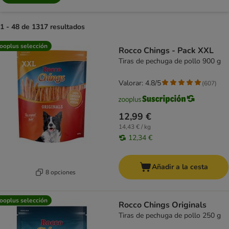
1 - 48 de 1317 resultados
product items have been changed
ooplus selección
Rocco Chings - Pack XXL
Tiras de pechuga de pollo 900 g
Valorar: 4.8/5
(
607
)
12,99 €
14,43 € / kg
12,34 €
Añadir a la cesta
8 opciones
ooplus selección
Rocco Chings Originals
Tiras de pechuga de pollo 250 g