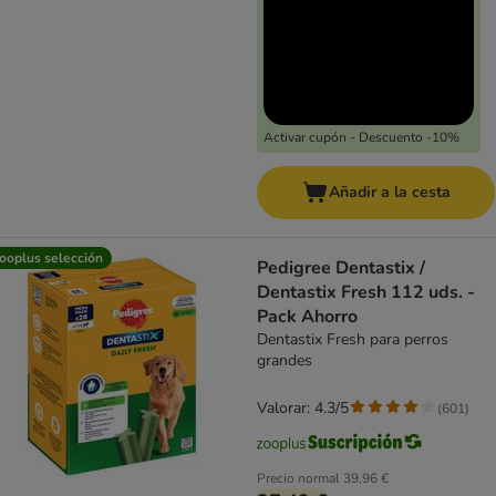
Activar cupón - Descuento -10%
Añadir a la cesta
ooplus selección
Pedigree Dentastix /
Dentastix Fresh 112 uds. -
Pack Ahorro
Dentastix Fresh para perros
grandes
Valorar: 4.3/5
(
601
)
Precio normal
39,96 €