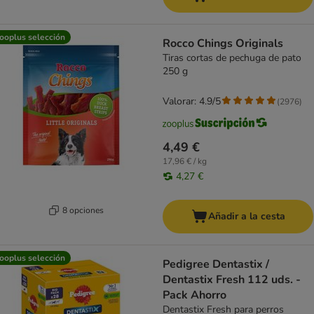
ooplus selección
Rocco Chings Originals
Tiras cortas de pechuga de pato
250 g
Valorar: 4.9/5
(
2976
)
4,49 €
17,96 € / kg
4,27 €
8 opciones
Añadir a la cesta
ooplus selección
Pedigree Dentastix /
Dentastix Fresh 112 uds. -
Pack Ahorro
Dentastix Fresh para perros