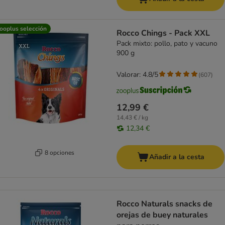
ooplus selección
Rocco Chings - Pack XXL
Pack mixto: pollo, pato y vacuno
900 g
Valorar: 4.8/5
(
607
)
12,99 €
14,43 € / kg
12,34 €
8 opciones
Añadir a la cesta
Rocco Naturals snacks de
orejas de buey naturales