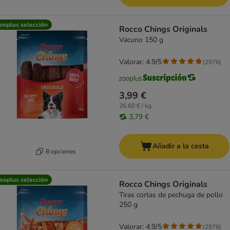
ooplus selección
Rocco Chings Originals
Vacuno 150 g
Valorar: 4.9/5
(
2976
)
3,99 €
26,60 € / kg
3,79 €
Añadir a la cesta
8 opciones
ooplus selección
Rocco Chings Originals
Tiras cortas de pechuga de pollo
250 g
Valorar: 4.9/5
(
2976
)