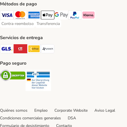
Métodos de pago
Visa Payment Method
Mastercard Payment Method
American Express Payment Method
Apple Pay Payment Method
Google Pay Payment Method
PayPal Payment Method
Klarna Payment Method
Contra-reembolso
Transferencia
Contra-reembolso Payment Method
Transferencia Payment Method
Servicios de entrega
GLS Shipping Method
CTTExpress Shipping Method
InPost Shipping Method
paack Shipping Method
Pago seguro
Security
Security
Quiénes somos
Empleo
Corporate Website
Aviso Legal
Condiciones comerciales generales
DSA
Formulario de desistimiento
Contacto