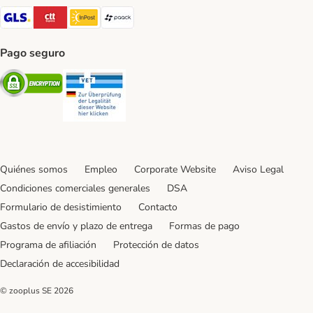
GLS Shipping Method
CTTExpress Shipping Method
InPost Shipping Method
paack Shipping Method
Pago seguro
Security
Security
Quiénes somos
Empleo
Corporate Website
Aviso Legal
Condiciones comerciales generales
DSA
Formulario de desistimiento
Contacto
Gastos de envío y plazo de entrega
Formas de pago
Programa de afiliación
Protección de datos
Declaración de accesibilidad
© zooplus SE
2026