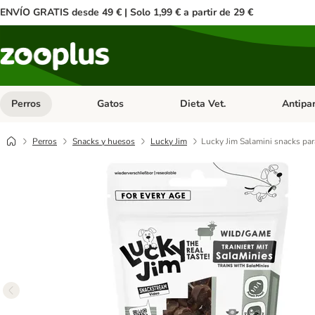
ENVÍO GRATIS desde 49 € | Solo 1,99 € a partir de 29 €
Perros
Gatos
Dieta Vet.
Antipar
Menú de categoria abierto: Perros
Menú de categoria abierto: Gatos
Menú de ca
Perros
Snacks y huesos
Lucky Jim
Lucky Jim Salamini snacks par