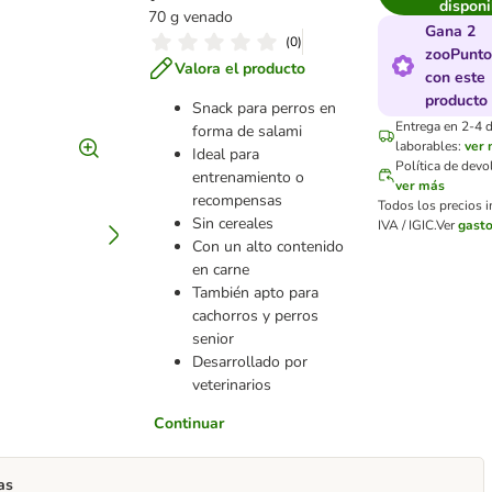
disponi
70 g venado
Gana 2
(
0
)
zooPunto
Valora el producto
con este
producto
Snack para perros en
Entrega en 2-4 d
forma de salami
laborables:
ver
Ideal para
Política de devo
entrenamiento o
ver más
recompensas
Todos los precios 
Sin cereales
IVA / IGIC.
Ver
gasto
Con un alto contenido
en carne
También apto para
cachorros y perros
senior
Desarrollado por
veterinarios
Continuar
as