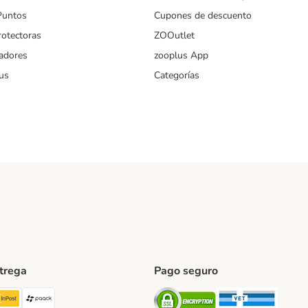
Puntos
Cupones de descuento
rotectoras
ZOOutlet
iadores
zooplus App
us
Categorías
ntrega
Pago seguro
ping Method
TExpress Shipping Method
InPost Shipping Method
paack Shipping Method
Security
Securit