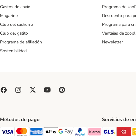
Gastos de envío
Programa de zoo
Magazine
Descuento para p
Club del cachorro
Programa para cr
Club del gatito
Ventajas de zoopl
Programa de afiliación
Newsletter
Sostenibilidad
Métodos de pago
Servicios de e
GLS Ship
CT
Visa Payment Method
Mastercard Payment Method
American Express Payment Method
Apple Pay Payment Method
Google Pay Payment Method
PayPal Payment Method
Klarna Payment Method