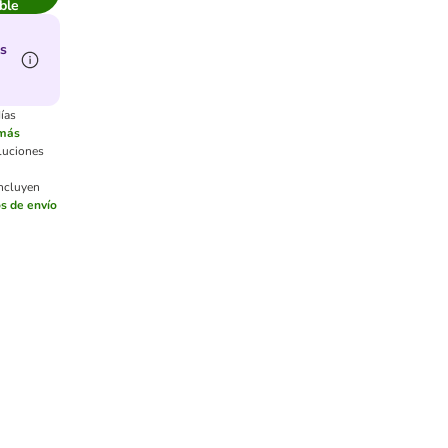
ble
s
ías
 más
luciones
incluyen
s de envío