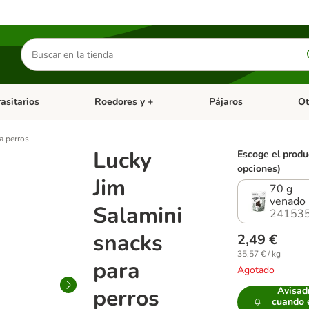
Buscar
productos
asitarios
Roedores y +
Pájaros
Ot
tegoria abierto: Dieta Vet.
Menú de categoria abierto: Antiparasitarios
Menú de categoria abierto
Menú 
a perros
Lucky
Escoge el produ
opciones)
Jim
70 g
venado
Salamini
241535
snacks
2,49 €
35,57 € / kg
para
Agotado
perros
Avisa
cuando 