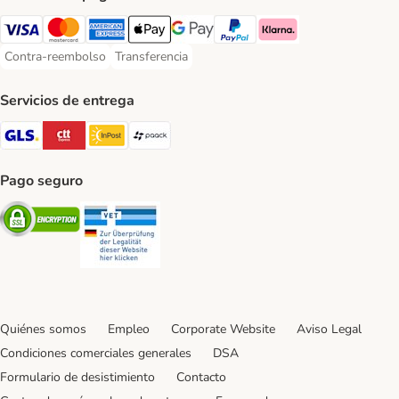
Visa Payment Method
Mastercard Payment Method
American Express Payment Method
Apple Pay Payment Method
Google Pay Payment Method
PayPal Payment Method
Klarna Payment Method
Contra-reembolso
Transferencia
Contra-reembolso Payment Method
Transferencia Payment Method
Servicios de entrega
GLS Shipping Method
CTTExpress Shipping Method
InPost Shipping Method
paack Shipping Method
Pago seguro
Security
Security
Quiénes somos
Empleo
Corporate Website
Aviso Legal
Condiciones comerciales generales
DSA
Formulario de desistimiento
Contacto