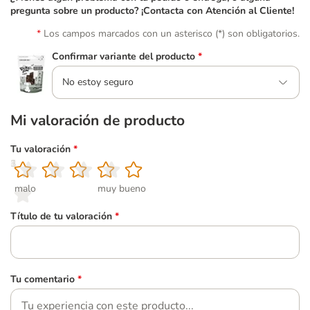
pregunta sobre un producto? ¡Contacta con Atención al Cliente!
Los campos marcados con un asterisco (*) son obligatorios.
Confirmar variante del producto
*
No estoy seguro
Mi valoración de producto
Tu valoración
*
1
2
3
4
5
malo
muy bueno
Título de tu valoración
*
Tu comentario
*