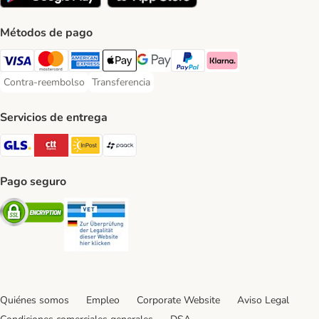
Métodos de pago
Visa Payment Method
Mastercard Payment Method
American Express Payment Method
Apple Pay Payment Method
Google Pay Payment Method
PayPal Payment Method
Klarna Payment Method
Contra-reembolso
Transferencia
Contra-reembolso Payment Method
Transferencia Payment Method
Servicios de entrega
GLS Shipping Method
CTTExpress Shipping Method
InPost Shipping Method
paack Shipping Method
Pago seguro
Security
Security
Quiénes somos
Empleo
Corporate Website
Aviso Legal