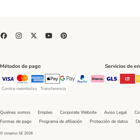
Métodos de pago
Servicios de e
GLS Ship
CT
Visa Payment Method
Mastercard Payment Method
American Express Payment Method
Apple Pay Payment Method
Google Pay Payment Method
PayPal Payment Method
Klarna Payment Method
Contra-reembolso
Transferencia
Contra-reembolso Payment Method
Transferencia Payment Method
Quiénes somos
Empleo
Corporate Website
Aviso Legal
Co
Formas de pago
Programa de afiliación
Protección de datos
De
© zooplus SE
2026