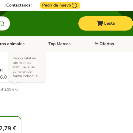
¡Contáctanos!
Pedir de nuevo
Cesta
ros animales
Top Marcas
% Ofertas
: Roedores y +
de categoria abierto: Pájaros
Menú de categoria abierto: Otros animales
Menú de categoria abie
Precio total de
los mismos
artículos si se
 g
compran de
forma individual
6.0
al
2,98 €
2,79 €