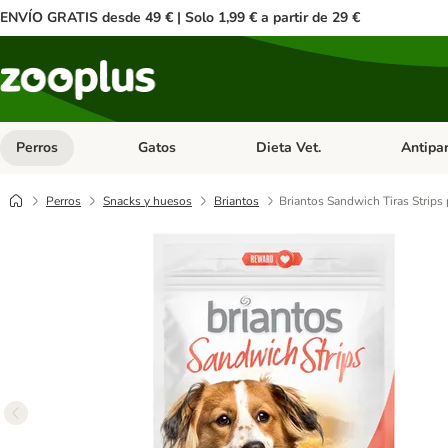
ENVÍO GRATIS desde 49 € | Solo 1,99 € a partir de 29 €
Perros
Gatos
Dieta Vet.
Antipar
Menú de categoria abierto: Perros
Menú de categoria abierto: Gatos
Menú de ca
Perros
Snacks y huesos
Briantos
Briantos Sandwich Tiras Strips 