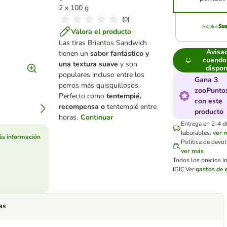
2 x 100 g
(
0
)
Valora el producto
Las tiras Briantos Sandwich
Avisa
tienen un
sabor fantástico y
cuando
una textura suave
y son
dispon
populares incluso entre los
Gana 3
perros más quisquillosos.
zooPunto
Perfecto como
tentempié,
con este
recompensa o
tentempié entre
producto
horas.
Continuar
Entrega en 2-4 d
laborables:
ver 
s información
Política de devo
ver más
Todos los precios i
IGIC.
Ver
gastos de 
as