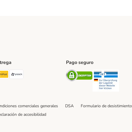
ntrega
Pago seguro
ping Method
TExpress Shipping Method
InPost Shipping Method
paack Shipping Method
Security
Securit
ndiciones comerciales generales
DSA
Formulario de desistimiento
claración de accesibilidad