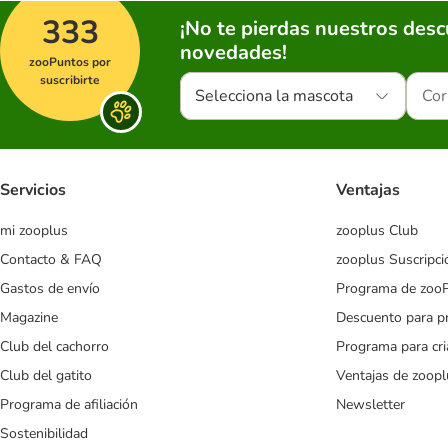
333
¡No te pierdas nuestros des
novedades!
zooPuntos por
suscribirte
Selecciona la mascota
Servicios
Ventajas
mi zooplus
zooplus Club
Contacto & FAQ
zooplus Suscripci
Gastos de envío
Programa de zoo
Magazine
Descuento para p
Club del cachorro
Programa para cr
Club del gatito
Ventajas de zoopl
Programa de afiliación
Newsletter
Sostenibilidad