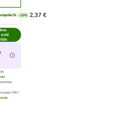
2,37 €
-15%
dme
 esté
ible
s
ías
más
luciones
ncluyen IVA /
envío