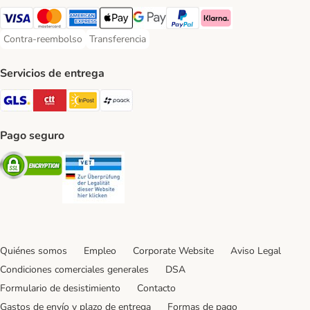
Visa Payment Method
Mastercard Payment Method
American Express Payment Method
Apple Pay Payment Method
Google Pay Payment Method
PayPal Payment Method
Klarna Payment Method
Contra-reembolso
Transferencia
Contra-reembolso Payment Method
Transferencia Payment Method
Servicios de entrega
GLS Shipping Method
CTTExpress Shipping Method
InPost Shipping Method
paack Shipping Method
Pago seguro
Security
Security
Quiénes somos
Empleo
Corporate Website
Aviso Legal
Condiciones comerciales generales
DSA
Formulario de desistimiento
Contacto
Gastos de envío y plazo de entrega
Formas de pago