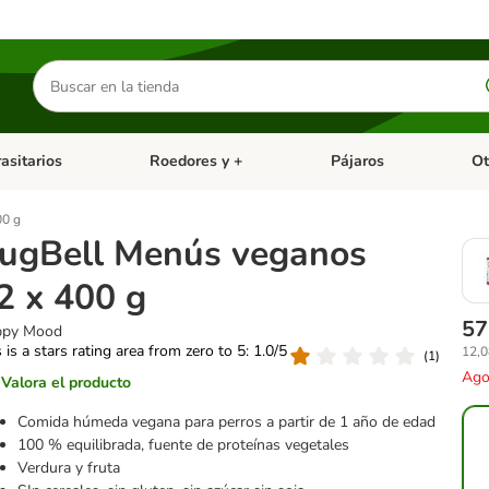
Buscar
productos
asitarios
Roedores y +
Pájaros
Ot
tegoria abierto: Dieta Vet.
Menú de categoria abierto: Antiparasitarios
Menú de categoria abierto
Menú 
00 g
ugBell Menús veganos
2 x 400 g
57
py Mood
 is a stars rating area from zero to 5: 1.0/5
12,0
(
1
)
Ago
Valora el producto
Comida húmeda vegana para perros a partir de 1 año de edad
100 % equilibrada, fuente de proteínas vegetales
Verdura y fruta