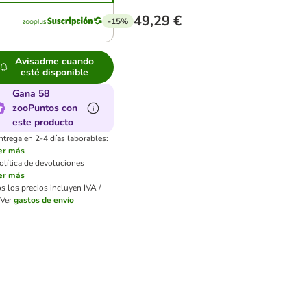
49,29 €
-15%
Avisadme cuando
esté disponible
Gana 58
zooPuntos con
este producto
ntrega en 2-4 días laborables:
er más
olítica de devoluciones
er más
s los precios incluyen IVA /
Ver
gastos de envío