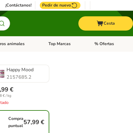
¡Contáctanos!
Pedir de nuevo
Cesta
ros animales
Top Marcas
% Ofertas
: Roedores y +
de categoria abierto: Pájaros
Menú de categoria abierto: Otros animales
Menú de categoria abie
Happy Mood
2157685.2
,99 €
8 € / kg
tado
Compra
57,99 €
puntual