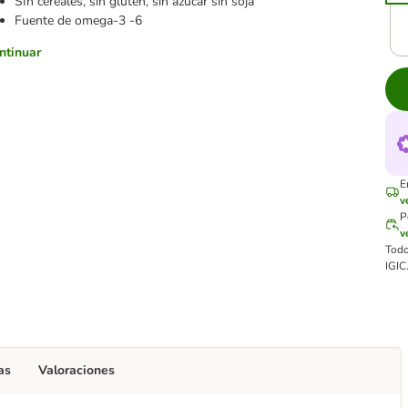
SIn cereales, sin gluten, sin azúcar sin soja
Fuente de omega-3 -6
ntinuar
E
v
P
v
Todo
IGIC.
as
Valoraciones