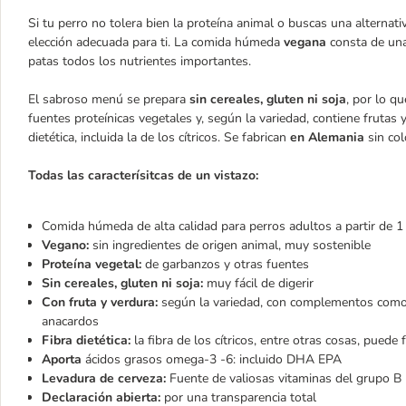
Si tu perro no tolera bien la proteína animal o buscas una alterna
elección adecuada para ti. La comida húmeda
vegana
consta de una
patas todos los nutrientes importantes.
El sabroso menú se prepara
sin cereales, gluten ni soja
, por lo qu
fuentes proteínicas vegetales y, según la variedad, contiene frutas y
dietética, incluida la de los cítricos. Se fabrican
en Alemania
sin col
Todas las caracterísitcas de un vistazo:
Comida húmeda de alta calidad para perros adultos a partir de 
Vegano:
sin ingredientes de origen animal, muy sostenible
Proteína vegetal:
de garbanzos y otras fuentes
Sin cereales, gluten ni soja:
muy fácil de digerir
Con fruta y verdura:
según la variedad, con complementos como pl
anacardos
Fibra dietética:
la fibra de los cítricos, entre otras cosas, puede
Aporta
ácidos grasos omega-3 -6: incluido DHA EPA
Levadura de cerveza:
Fuente de valiosas vitaminas del grupo B
Declaración abierta:
por una transparencia total