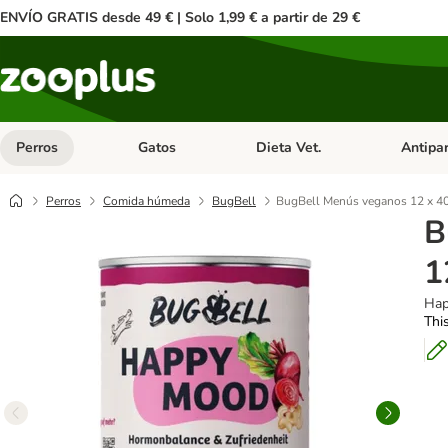
ENVÍO GRATIS desde 49 € | Solo 1,99 € a partir de 29 €
Perros
Gatos
Dieta Vet.
Antipar
Menú de categoria abierto: Perros
Menú de categoria abierto: Gatos
Menú de ca
Perros
Comida húmeda
BugBell
BugBell Menús veganos 12 x 4
B
1
Hap
This