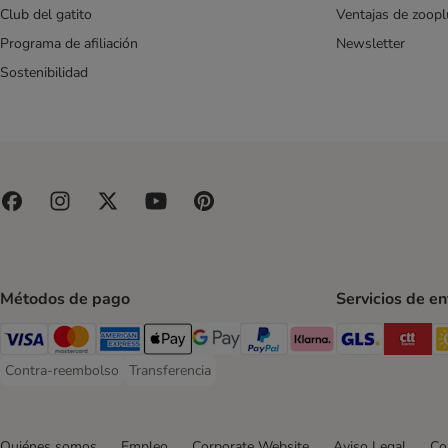
Club del gatito
Ventajas de zoopl
Programa de afiliación
Newsletter
Sostenibilidad
Métodos de pago
Servicios de e
GLS Ship
CT
Visa Payment Method
Mastercard Payment Method
American Express Payment Method
Apple Pay Payment Method
Google Pay Payment Method
PayPal Payment Method
Klarna Payment Method
Contra-reembolso
Transferencia
Contra-reembolso Payment Method
Transferencia Payment Method
Quiénes somos
Empleo
Corporate Website
Aviso Legal
Co