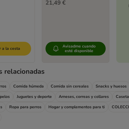
21,49 €
Avisadme cuando
 a la cesta
esté disponible
s relacionadas
rros
Comida húmeda
Comida sin cereales
Snacks y huesos
apelos
Juguetes y deporte
Arneses, correas y collares
Caseta
as
Ropa para perros
Hogar y complementos para ti
COLECC