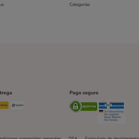
us
Categorías
ntrega
Pago seguro
ping Method
TExpress Shipping Method
InPost Shipping Method
paack Shipping Method
Security
Securit
ndiciones comerciales generales
DSA
Formulario de desistimiento