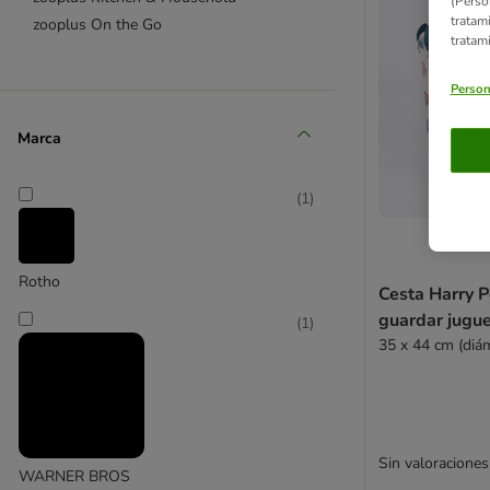
(Perso
tratam
zooplus On the Go
tratam
Person
Marca
(
1
)
Rotho
Cesta Harry P
guardar jugu
(
1
)
35 x 44 cm (diám
Sin valoraciones
WARNER BROS