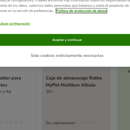
nalizar configuración). Puedes encontrar más información sobre los responsables d
iento de los datos, sobre los datos personales que tratamos y sobre el propósito de 
iento en la sección de preferencias.
Política de protección de datos
alizar configuración
Aceptar y continuar
Solo cookies estrictamente necesarias
Ac
a
otter para
Caja de almacenaje Rotho
etes
MyPet Multibox Albula
 x Al)
20 l
Sin valoraciones