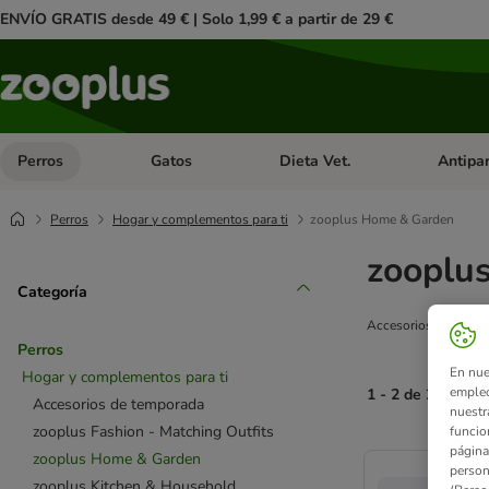
ENVÍO GRATIS desde 49 € | Solo 1,99 € a partir de 29 €
Perros
Gatos
Dieta Vet.
Antipar
Menú de categoria abierto: Perros
Menú de categoria abierto: Gatos
Menú de ca
Perros
Hogar y complementos para ti
zooplus Home & Garden
zooplu
Categoría
Accesorios seleccion
Perros
En nue
Hogar y complementos para ti
empleo
1 - 2 de 2 result
Accesorios de temporada
nuestr
zooplus Fashion - Matching Outfits
funcio
product items ha
página
zooplus Home & Garden
person
zooplus Kitchen & Household