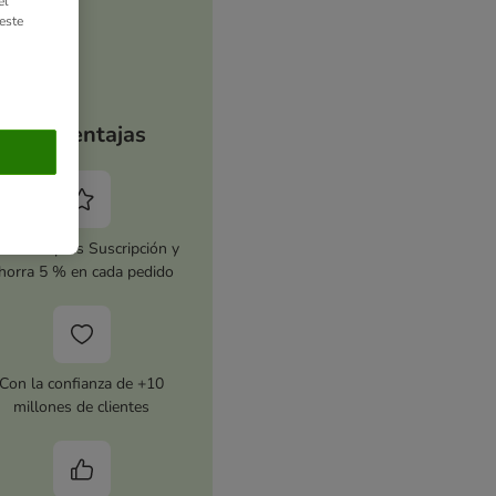
el
este
Tus ventajas
tiva zooplus Suscripción y
horra 5 % en cada pedido
Con la confianza de +10
millones de clientes