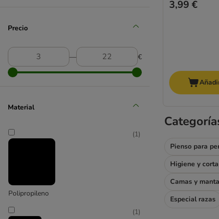
3,99 €
Precio
―
€
Añadir
Material
Categoría
(
1
)
Pienso para pe
Higiene y cort
Camas y mant
Polipropileno
Especial razas
(
1
)