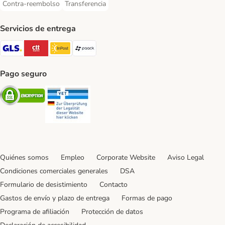
Contra-reembolso
Transferencia
Contra-reembolso Payment Method
Transferencia Payment Method
Servicios de entrega
GLS Shipping Method
CTTExpress Shipping Method
InPost Shipping Method
paack Shipping Method
Pago seguro
Security
Security
Quiénes somos
Empleo
Corporate Website
Aviso Legal
Condiciones comerciales generales
DSA
Formulario de desistimiento
Contacto
Gastos de envío y plazo de entrega
Formas de pago
Programa de afiliación
Protección de datos