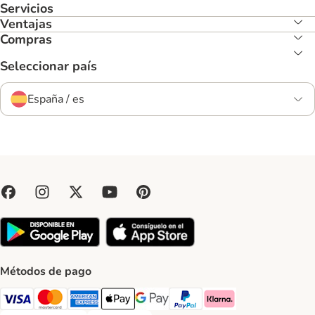
Servicios
Ventajas
Compras
Seleccionar país
España / es
Métodos de pago
Visa Payment Method
Mastercard Payment Method
American Express Payment Method
Apple Pay Payment Method
Google Pay Payment Method
PayPal Payment Method
Klarna Payment Method