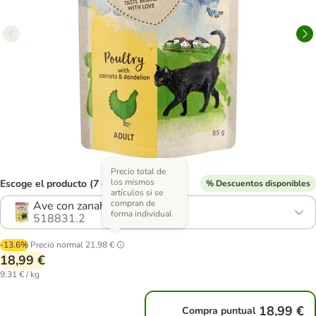
Precio total de
los mismos
Escoge el producto (7 opciones)
% Descuentos disponibles
artículos si se
compran de
Ave con zanahorias
forma individual
518831.2
-13.6%
Precio normal
21,98 €
18,99 €
9,31 € / kg
18,99 €
Compra puntual