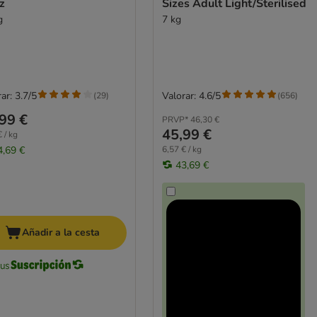
z
Sizes Adult Light/Sterilised
g
7 kg
ar: 3.7/5
Valorar: 4.6/5
(
29
)
(
656
)
99 €
PRVP*
46,30 €
45,99 €
 / kg
4,69 €
6,57 € / kg
43,69 €
Añadir a la cesta