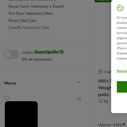
Royal Canin Veterinary y Expert
Pro Plan Veterinary Diets
En nue
Rocco Diet Care
empleo
Specific Veterinary Diet
nuestr
funcio
Virbac Veterinary HPM
página
Calibra Veterinary Diet
person
(Perso
Natural Greatness Diet Vet
tratam
tratam
5% de descuento
Movilidad
Alergias e Intolerancias
Person
2 opciones
Sobrepeso y obesidad
Hill's Science
Marca
Riñones
Weight Adult
Corazón e hígado
pollo
(
2
)
Tracto urinario
12 kg
Piel y Pelo
Diabetes
Estómago e intestinos
Valorar: 4.6/5