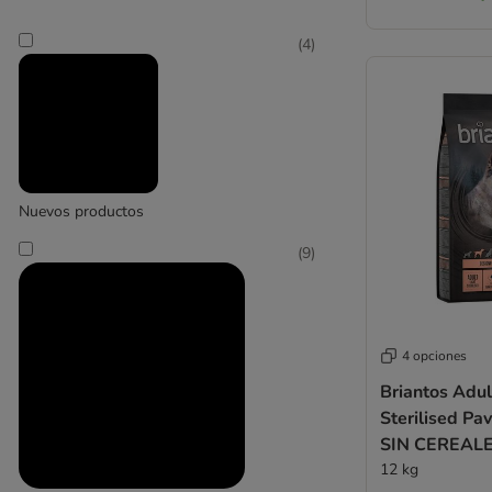
Monoproteica
Rica en proteínas
Eukanuba
(
4
)
(
3
)
Hill's
(
13
)
Nuevos productos
(
9
)
4 opciones
Hill's Science Plan
Briantos Adul
Sterilised Pav
SIN CEREAL
12 kg