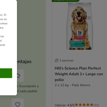
). El
ras en
ookies
tra
ias
el
este
Tus ventajas
2 opciones
Hill's Science Plan Perfect
Weight Adult 1+ Large con
pollo
2 x 12 kg - Pack Ahorro
tiva zooplus Suscripción y
horra 5 % en cada pedido
Valorar: 4.6/5
(
22
)