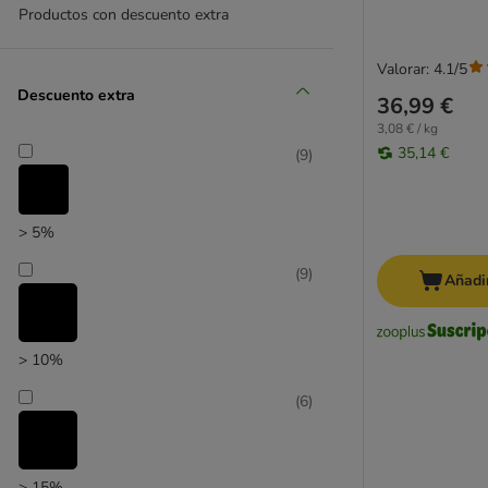
Productos con descuento extra
(
10
)
Valorar: 4.1/5
Descuento extra
36,99 €
3,08 € / kg
35,14 €
(
9
)
Promociones
(
2
)
> 5%
(
9
)
Añadir
> 10%
zooplus selección
(
6
)
> 15%