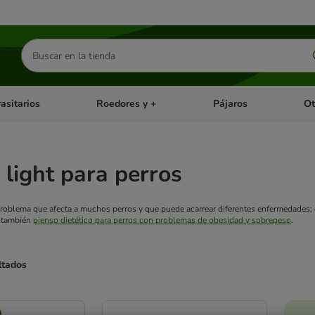
Buscar
productos
asitarios
Roedores y +
Pájaros
Ot
tegoria abierto: Dieta Vet.
Menú de categoria abierto: Antiparasitarios
Menú de categoria abierto
Menú 
light para perros
roblema que afecta a muchos perros y que puede acarrear diferentes enfermedades; ev
 también
pienso dietético para perros con problemas de obesidad y sobrepeso
.
ltados
ve been changed