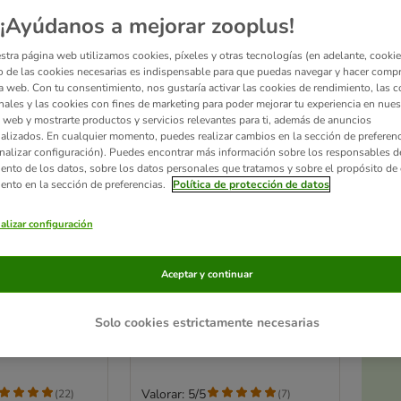
¡Ayúdanos a mejorar zooplus!
stra página web utilizamos cookies, píxeles y otras tecnologías (en adelante, cookies
 de las cookies necesarias es indispensable para que puedas navegar y hacer comp
a web. Con tu consentimiento, nos gustaría activar las cookies de rendimiento, las c
nales y las cookies con fines de marketing para poder mejorar tu experiencia en nues
 web y mostrarte productos y servicios relevantes para ti, además de anuncios
alizados. En cualquier momento, puedes realizar cambios en la sección de preferenc
nalizar configuración). Puedes encontrar más información sobre los responsables d
iento de los datos, sobre los datos personales que tratamos y sobre el propósito de 
iento en la sección de preferencias.
Política de protección de datos
alizar configuración
2 opciones
 Plan Perfect
Advance Medium Light
Aceptar y continuar
 1+ Large con
pollo
12 kg
Solo cookies estrictamente necesarias
Ac
a
Valorar: 5/5
(
22
)
(
7
)