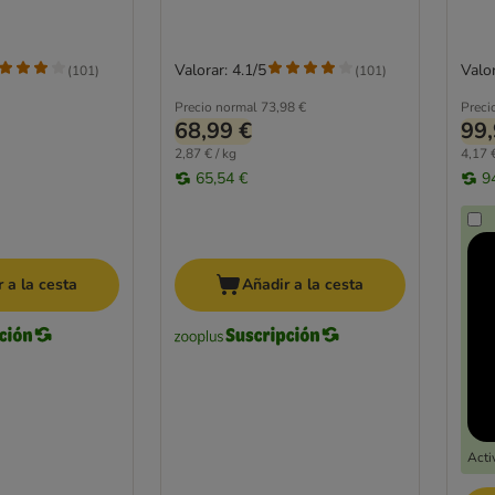
Valorar: 4.1/5
Valor
(
101
)
(
101
)
Precio normal
73,98 €
Preci
68,99 €
99,
2,87 € / kg
4,17 €
65,54 €
9
 a la cesta
Añadir a la cesta
Acti