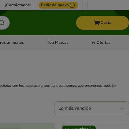
¡Contáctanos!
Pedir de nuevo
Cesta
ros animales
Top Marcas
% Ofertas
: Roedores y +
de categoria abierto: Pájaros
Menú de categoria abierto: Otros animales
Menú de categoria abie
ítalas con los mejores piensos light para perros, que encontrarás aquí. En
Lo más vendido
zooplus selección