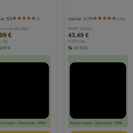
ar: 5/5
Valorar: 4.7/5
(
7
)
(
130
)
o normal
101,98 €
PRVP*
43,80 €
99 €
43,49 €
 / kg
7,25 € / kg
4,99 €
41,32 €
var cupón - Descuento -10%
Activar cupón - Descuento -20%