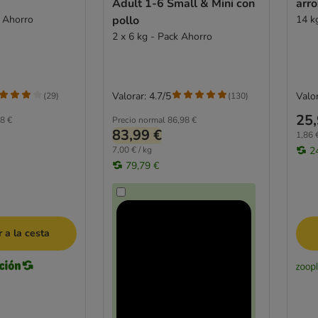
Adult 1-6 Small & Mini con
arro
k Ahorro
pollo
14 k
2 x 6 kg - Pack Ahorro
Valorar: 4.7/5
Valor
(
29
)
(
130
)
25,
8 €
Precio normal
86,98 €
83,99 €
1,86 €
7,00 € / kg
2
79,79 €
 a la cesta