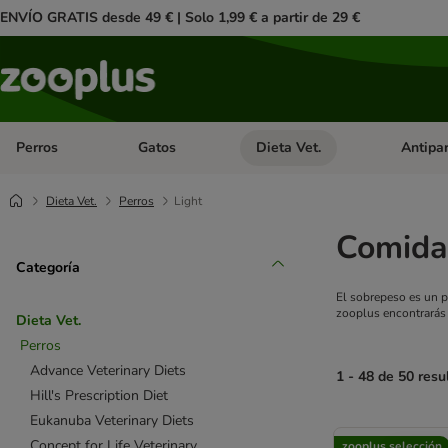
ENVÍO GRATIS desde 49 € | Solo 1,99 € a partir de 29 €
Perros
Gatos
Dieta Vet.
Antipar
Menú de categoria abierto: Perros
Menú de categoria abierto: Gatos
Menú de ca
Dieta Vet.
Perros
Light
Comida 
Categoría
El sobrepeso es un p
zooplus encontrarás
Dieta Vet.
Perros
Advance Veterinary Diets
1 - 48 de 50 resu
Hill's Prescription Diet
Eukanuba Veterinary Diets
product items ha
Concept for Life Veterinary
zooplus selección