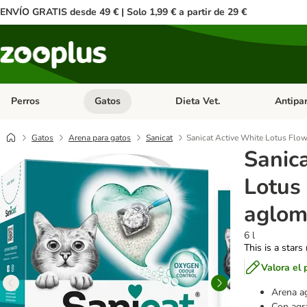
ENVÍO GRATIS desde 49 € | Solo 1,99 € a partir de 29 €
Perros
Gatos
Dieta Vet.
Antipar
Menú de categoria abierto: Perros
Menú de categoria abierto: Gatos
Menú de ca
Gatos
Arena para gatos
Sanicat
Sanicat Active White Lotus Flow
Sanic
Lotus
aglom
6 l
This is a stars
Valora el 
Arena a
Con agr