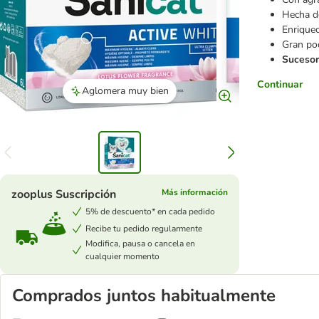
Hecha d
Enriquec
Gran pod
Sucesor
Continuar
Aglomera muy bien
zooplus Suscripción
Más información
5% de descuento* en cada pedido
Recibe tu pedido regularmente
Modifica, pausa o cancela en
cualquier momento
Comprados juntos habitualmente