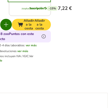
7,22 €
-15%
Añadir
Añadir
a la
a la
cesta
cesta
8 zooPuntos con este
cto
2-4 días laborables:
ver más
 devoluciones
ver más
os incluyen IVA / IGIC.
Ver
ío