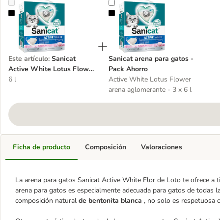
Sanicat Active White Lotus Flower arena aglomerante para gatos
Sanicat arena para gatos - Pack A
Este artículo
:
Sanicat
Sanicat arena para gatos -
Active White Lotus Flower
Pack Ahorro
arena aglomerante para
6 l
Active White Lotus Flower
gatos
arena aglomerante - 3 x 6 l
Ficha de producto
Composición
Valoraciones
La arena para gatos Sanicat Active White Flor de Loto te ofrece a ti
arena para gatos es especialmente adecuada para gatos de todas las
composición natural
de bentonita blanca
, no solo es respetuosa c