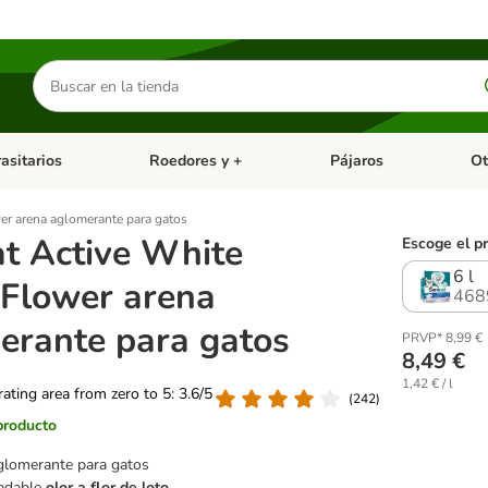
Buscar
productos
asitarios
Roedores y +
Pájaros
Ot
tegoria abierto: Dieta Vet.
Menú de categoria abierto: Antiparasitarios
Menú de categoria abierto
Menú 
er arena aglomerante para gatos
at Active White
Escoge el p
6 l
 Flower arena
468
erante para gatos
PRVP* 8,99 €
8,49 €
1,42 € / l
 rating area from zero to 5: 3.6/5
(
242
)
producto
glomerante para gatos
adable
olor a flor de loto