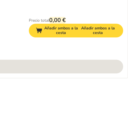
0,00 €
Precio total
Añadir ambos a la
Añadir ambos a la
cesta
cesta