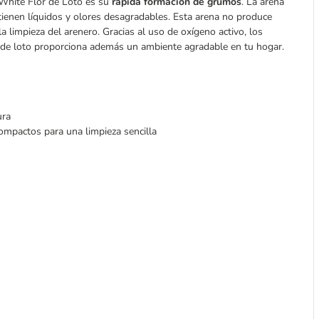
e White Flor de Loto es su
rápida formación de grumos
. La arena
nen líquidos y olores desagradables. Esta arena no produce
 la limpieza del arenero. Gracias al uso de oxígeno activo, los
r de loto proporciona además un ambiente agradable en tu hogar.
ura
pactos para una limpieza sencilla