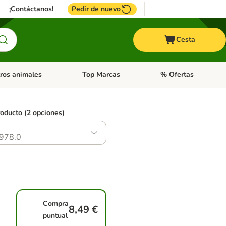
¡Contáctanos!
Pedir de nuevo
Cesta
ros animales
Top Marcas
% Ofertas
: Roedores y +
de categoria abierto: Pájaros
Menú de categoria abierto: Otros animales
Menú de categoria abie
roducto (2 opciones)
978.0
Compra
8,49 €
puntual