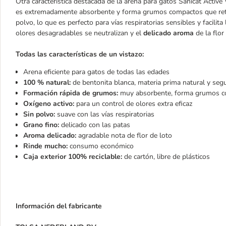
Otra característica destacada de la arena para gatos Sanicat Activ
es extremadamente absorbente y forma grumos compactos que retie
polvo, lo que es perfecto para vías respiratorias sensibles y facilita
olores desagradables se neutralizan y el
delicado aroma
de la flo
Todas las características de un vistazo:
Arena eficiente para gatos de todas las edades
100 % natural:
de bentonita blanca, materia prima natural y seg
Formación rápida de grumos:
muy absorbente, forma grumos com
Oxígeno activo:
para un control de olores extra eficaz
Sin polvo:
suave con las vías respiratorias
Grano fino:
delicado con las patas
Aroma delicado:
agradable nota de flor de loto
Rinde mucho:
consumo económico
Caja exterior 100% reciclable:
de cartón, libre de plásticos
Información del fabricante