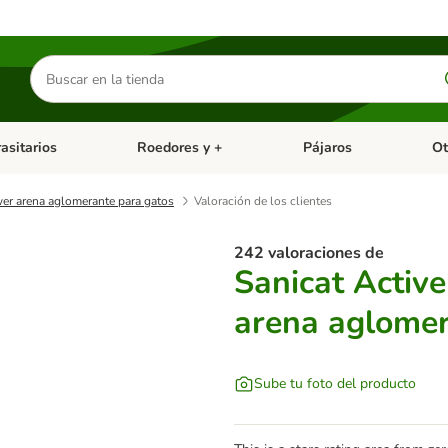
Buscar
productos
asitarios
Roedores y +
Pájaros
Ot
tegoria abierto: Dieta Vet.
Menú de categoria abierto: Antiparasitarios
Menú de categoria abierto
Menú 
er arena aglomerante para gatos
Valoración de los clientes
242 valoraciones de
Sanicat Activ
arena aglomer
Sube tu foto del producto