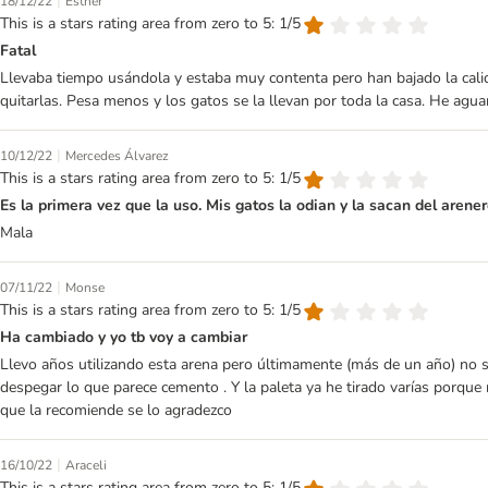
|
18/12/22
Esther
This is a stars rating area from zero to 5: 1/5
Fatal
Llevaba tiempo usándola y estaba muy contenta pero han bajado la cali
quitarlas. Pesa menos y los gatos se la llevan por toda la casa. He agu
|
10/12/22
Mercedes Álvarez
This is a stars rating area from zero to 5: 1/5
Es la primera vez que la uso. Mis gatos la odian y la sacan del arene
Mala
|
07/11/22
Monse
This is a stars rating area from zero to 5: 1/5
Ha cambiado y yo tb voy a cambiar
Llevo años utilizando esta arena pero últimamente (más de un año) no se
despegar lo que parece cemento . Y la paleta ya he tirado varías porque 
que la recomiende se lo agradezco
|
16/10/22
Araceli
This is a stars rating area from zero to 5: 1/5