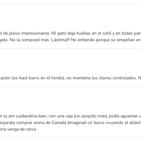
d de polvo impresionante. Mi gato deja huellas en el sofá y en todas pa
gato. No la compraré más. Lástima!!! No entiendo porque se empeñan en
ción (se hace barro en el fondo), no mantiene los olores controlados. N
n la zen cuidandola bien, con una caja (un poquito más) podía aguantar
parate comprar arena de Canadá (imaginad un barco cruzando el atlánti
ena venga de cerca