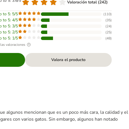
o to 5: 3.6/5
Valoración total (242)
o to 5: 5/5
(
110
)
o to 5: 4/5
(
35
)
o to 5: 3/5
(
24
)
o to 5: 2/5
(
25
)
o to 5: 1/5
(
48
)
las valoraciones
Valora el producto
ue algunos mencionan que es un poco más cara, la calidad y el
 hogares con varios gatos. Sin embargo, algunos han notado