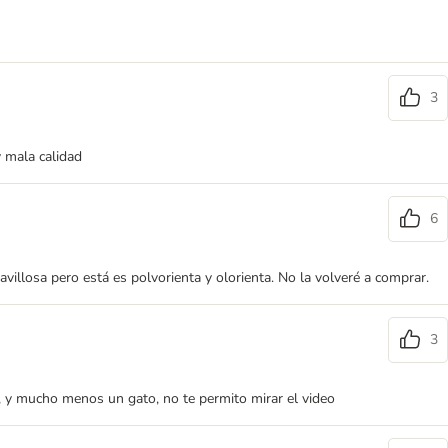
3
y mala calidad
6
villosa pero está es polvorienta y olorienta. No la volveré a comprar.
3
 y mucho menos un gato, no te permito mirar el video