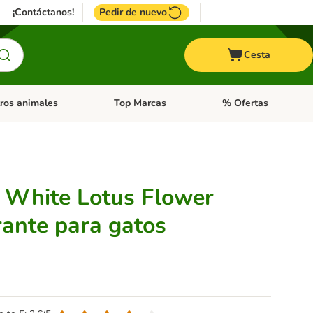
¡Contáctanos!
Pedir de nuevo
Cesta
ros animales
Top Marcas
% Ofertas
: Roedores y +
de categoria abierto: Pájaros
Menú de categoria abierto: Otros animales
Menú de categoria abie
e White Lotus Flower
ante para gatos