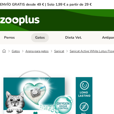
ENVÍO GRATIS desde 49 € | Solo 1,99 € a partir de 29 €
Perros
Gatos
Dieta Vet.
Antipar
Menú de categoria abierto: Perros
Menú de categoria abierto: Gatos
Menú de ca
Gatos
Arena para gatos
Sanicat
Sanicat Active White Lotus Flow