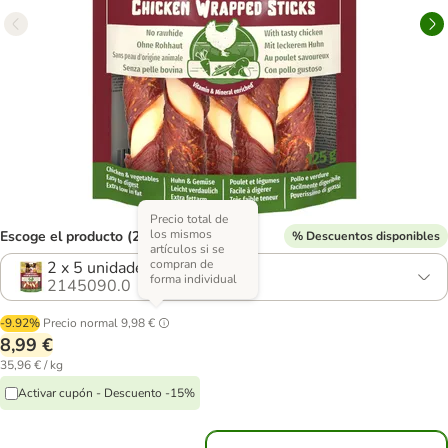
Precio total de
los mismos
Escoge el producto (2 opciones)
% Descuentos disponibles
artículos si se
compran de
2 x 5 unidades - Pack ahorro
forma individual
2145090.0
-9.92%
Precio normal
9,98 €
8,99 €
35,96 € / kg
Activar cupón - Descuento -15%