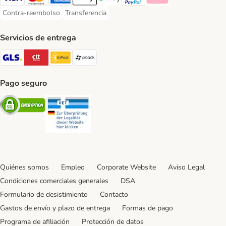
Visa Payment Method
Mastercard Payment Method
American Express Payment Method
Apple Pay Payment Method
Google Pay Payment Method
PayPal Payment Method
Klarna Payment Method
Contra-reembolso
Transferencia
Contra-reembolso Payment Method
Transferencia Payment Method
Servicios de entrega
GLS Shipping Method
CTTExpress Shipping Method
InPost Shipping Method
paack Shipping Method
Pago seguro
Security
Security
Quiénes somos
Empleo
Corporate Website
Aviso Legal
Condiciones comerciales generales
DSA
Formulario de desistimiento
Contacto
Gastos de envío y plazo de entrega
Formas de pago
Programa de afiliación
Protección de datos