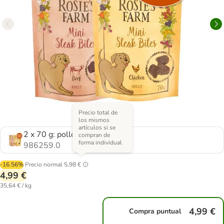
Precio total de
los mismos
artículos si se
2 x 70 g: pollo y vacuno
compran de
forma individual
986259.0
-16.56%
Precio normal
5,98 €
4,99 €
35,64 € / kg
4,99 €
Compra puntual