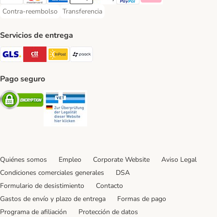
Visa Payment Method
Mastercard Payment Method
American Express Payment Method
Apple Pay Payment Method
Google Pay Payment Method
PayPal Payment Method
Klarna Payment Method
Contra-reembolso
Transferencia
Contra-reembolso Payment Method
Transferencia Payment Method
Servicios de entrega
GLS Shipping Method
CTTExpress Shipping Method
InPost Shipping Method
paack Shipping Method
Pago seguro
Security
Security
Quiénes somos
Empleo
Corporate Website
Aviso Legal
Condiciones comerciales generales
DSA
Formulario de desistimiento
Contacto
Gastos de envío y plazo de entrega
Formas de pago
Programa de afiliación
Protección de datos