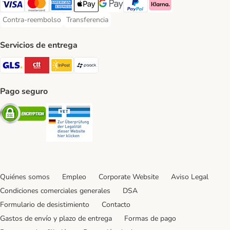
Visa Payment Method
Mastercard Payment Method
American Express Payment Method
Apple Pay Payment Method
Google Pay Payment Method
PayPal Payment Method
Klarna Payment Method
Contra-reembolso
Transferencia
Contra-reembolso Payment Method
Transferencia Payment Method
Servicios de entrega
GLS Shipping Method
CTTExpress Shipping Method
InPost Shipping Method
paack Shipping Method
Pago seguro
Security
Security
Quiénes somos
Empleo
Corporate Website
Aviso Legal
Condiciones comerciales generales
DSA
Formulario de desistimiento
Contacto
Gastos de envío y plazo de entrega
Formas de pago