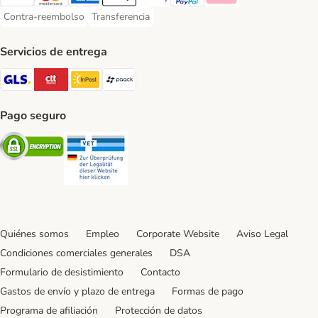
Visa Payment Method
Mastercard Payment Method
American Express Payment Method
Apple Pay Payment Method
Google Pay Payment Method
PayPal Payment Method
Klarna Payment Method
Contra-reembolso
Transferencia
Contra-reembolso Payment Method
Transferencia Payment Method
Servicios de entrega
GLS Shipping Method
CTTExpress Shipping Method
InPost Shipping Method
paack Shipping Method
Pago seguro
Security
Security
Quiénes somos
Empleo
Corporate Website
Aviso Legal
Condiciones comerciales generales
DSA
Formulario de desistimiento
Contacto
Gastos de envío y plazo de entrega
Formas de pago
Programa de afiliación
Protección de datos