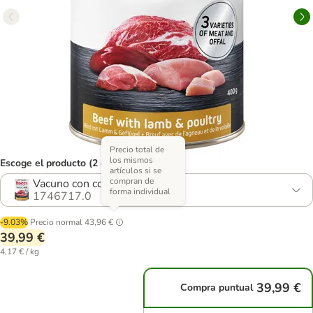
Precio total de
los mismos
Escoge el producto (2 opciones)
artículos si se
compran de
Vacuno con cordero y ave
forma individual
1746717.0
-9.03%
Precio normal
43,96 €
39,99 €
4,17 € / kg
39,99 €
Compra puntual