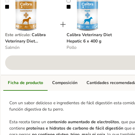
Calibra Veterinary Diet Gastrointestinal 6 x 400 g
Calibra Veterinary Diet Hepatic 6 
Este artículo
:
Calibra
Calibra Veterinary Diet
Veterinary Diet
Hepatic 6 x 400 g
Gastrointestinal 6 x 400 g
Salmón
Pollo
Ficha de producto
Composición
Cantidades recomendad
Con un sabor delicioso e ingredientes de fácil digestión esta comi
función digestiva de tu perro.
Esta receta tiene un
contenido aumentado de electrolitos
, que pu
contiene
proteínas e hidratos de carbono de fácil digestión
que e
para perros
no contiene gluten, trigo, maíz ni soja
, lo que también