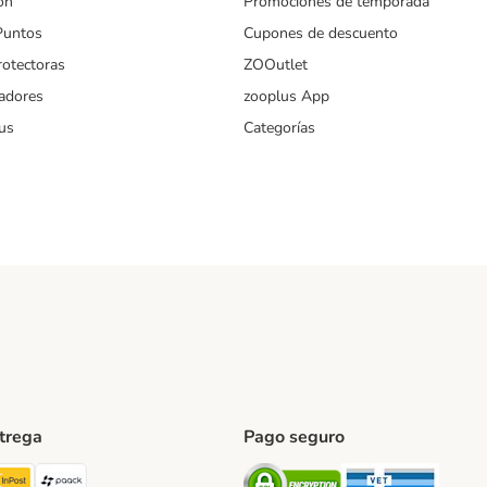
ón
Promociones de temporada
Puntos
Cupones de descuento
rotectoras
ZOOutlet
iadores
zooplus App
us
Categorías
ntrega
Pago seguro
ping Method
TExpress Shipping Method
InPost Shipping Method
paack Shipping Method
Security
Securit