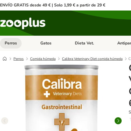
ENVÍO GRATIS desde 49 € | Solo 1,99 € a partir de 29 €
Perros
Gatos
Dieta Vet.
Antipar
Menú de categoria abierto: Perros
Menú de categoria abierto: Gatos
Menú de ca
Perros
Comida húmeda
Calibra Veterinary Diet comida húmeda
C