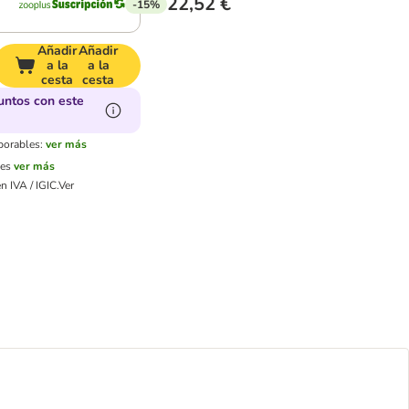
22,52 €
-15%
Añadir
Añadir
a la
a la
cesta
cesta
ntos con este
borables:
ver más
nes
ver más
n IVA / IGIC.
Ver