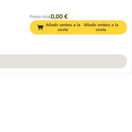
0,00 €
Precio total
Añadir ambos a la
Añadir ambos a la
cesta
cesta