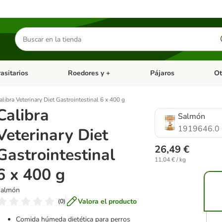
Buscar
productos
asitarios
Roedores y +
Pájaros
Ot
tegoria abierto: Dieta Vet.
Menú de categoria abierto: Antiparasitarios
Menú de categoria abierto
Menú 
alibra Veterinary Diet Gastrointestinal 6 x 400 g
Calibra
Salmón
1919646.0
Veterinary Diet
26,49 €
Gastrointestinal
11,04 € / kg
6 x 400 g
Salmón
Valora el producto
(
0
)
Comida húmeda dietética para perros