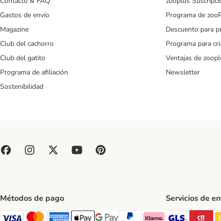
Contacto & FAQ
zooplus Suscripci
Gastos de envío
Programa de zoo
Magazine
Descuento para p
Club del cachorro
Programa para cr
Club del gatito
Ventajas de zoopl
Programa de afiliación
Newsletter
Sostenibilidad
Métodos de pago
Servicios de e
GLS Ship
CT