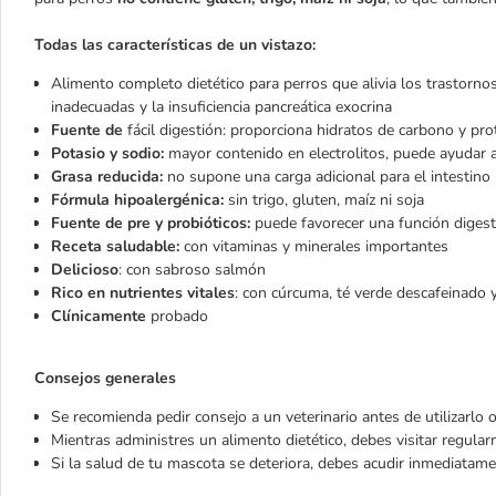
Todas las características de un vistazo:
Alimento completo dietético para perros que alivia los trastorno
inadecuadas y la insuficiencia pancreática exocrina
Fuente de
fácil digestión: proporciona hidratos de carbono y prot
Potasio y sodio:
mayor contenido en electrolitos, puede ayudar 
Grasa reducida:
no supone una carga adicional para el intestino
Fórmula hipoalergénica:
sin trigo, gluten, maíz ni soja
Fuente de pre y probióticos:
puede favorecer una función digest
Receta saludable:
con vitaminas y minerales importantes
Delicioso
: con sabroso salmón
Rico en nutrientes vitales
: con cúrcuma, té verde descafeinado 
Clínicamente
probado
Consejos generales
Se recomienda pedir consejo a un veterinario antes de utilizarlo 
Mientras administres un alimento dietético, debes visitar regular
Si la salud de tu mascota se deteriora, debes acudir inmediatamen