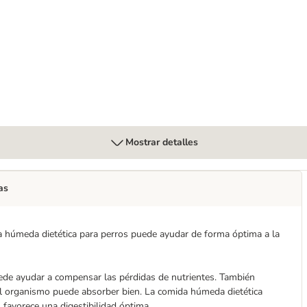
x 400 g
Mostrar detalles
as
da húmeda dietética para perros puede ayudar de forma óptima a la
ede ayudar a compensar las pérdidas de nutrientes. También
l organismo puede absorber bien. La comida húmeda dietética
 favorece una digestibilidad óptima.