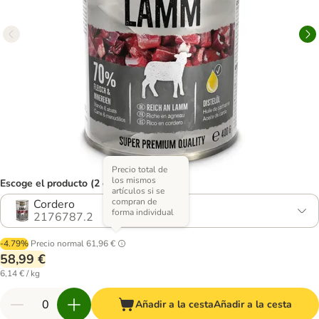
Precio total de
los mismos
Escoge el producto (2 opciones)
artículos si se
compran de
Cordero
forma individual
2176787.2
-4.79%
Precio normal
61,96 €
58,99 €
6,14 € / kg
Añadir a la cesta
Añadir a la cesta