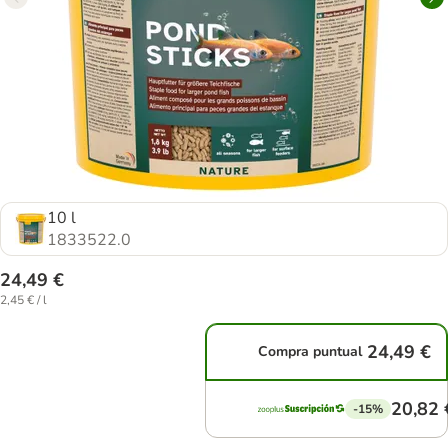
10 l
1833522.0
24,49 €
2,45 € / l
24,49 €
Compra puntual
20,82 
-15%