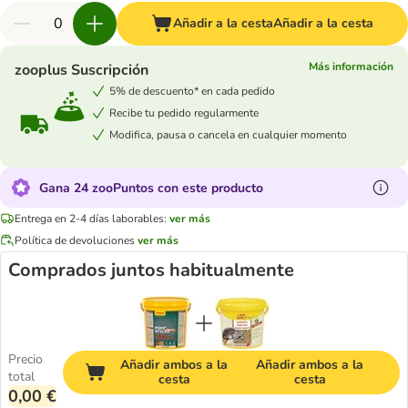
Añadir a la cesta
Añadir a la cesta
Más información
zooplus Suscripción
5% de descuento* en cada pedido
Recibe tu pedido regularmente
Modifica, pausa o cancela en cualquier momento
Gana 24 zooPuntos con este producto
Entrega en 2-4 días laborables:
ver más
Política de devoluciones
ver más
Comprados juntos habitualmente
Precio
Añadir ambos a la
Añadir ambos a la
total
cesta
cesta
0,00 €