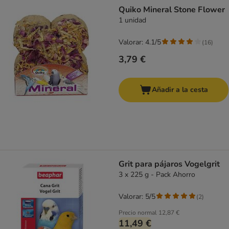
product items have been changed
Quiko Mineral Stone Flower
1 unidad
Valorar: 4.1/5
(
16
)
3,79 €
Añadir a la cesta
Grit para pájaros Vogelgrit
3 x 225 g - Pack Ahorro
Valorar: 5/5
(
2
)
Precio normal
12,87 €
11,49 €