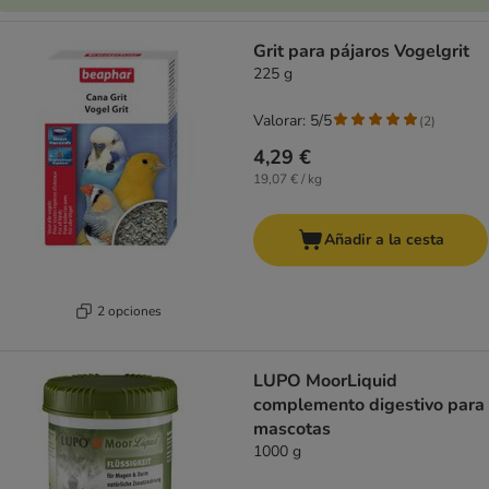
Grit para pájaros Vogelgrit
225 g
Valorar: 5/5
(
2
)
4,29 €
19,07 € / kg
Añadir a la cesta
2 opciones
LUPO MoorLiquid
complemento digestivo para
mascotas
1000 g