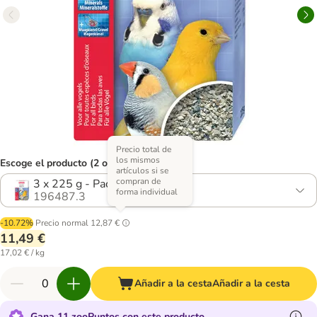
Precio total de
los mismos
Escoge el producto (2 opciones)
artículos si se
compran de
3 x 225 g - Pack Ahorro
forma individual
196487.3
-10.72%
Precio normal
12,87 €
11,49 €
17,02 € / kg
Añadir a la cesta
Añadir a la cesta
Gana 11 zooPuntos con este producto